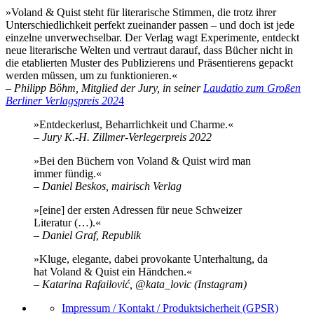
»Voland & Quist steht für literarische Stimmen, die trotz ihrer
Unterschiedlichkeit perfekt zueinander passen – und doch ist jede
einzelne unverwechselbar. Der Verlag wagt Experimente, entdeckt
neue literarische Welten und vertraut darauf, dass Bücher nicht in
die etablierten Muster des Publizierens und Präsentierens gepackt
werden müssen, um zu funktionieren.«
– Philipp Böhm, Mitglied der Jury, in seiner
Laudatio zum Großen
Berliner Verlagspreis 202
4
»Entdeckerlust, Beharrlichkeit und Charme.«
–
Jury K.-H. Zillmer-Verlegerpreis 2022
»Bei den Büchern von Voland & Quist wird man
immer fündig.«
–
Daniel Beskos, mairisch Verlag
»[eine] der ersten Adressen für neue Schweizer
Literatur (…).«
–
Daniel Graf, Republik
»Kluge, elegante, dabei provokante Unterhaltung, da
hat Voland & Quist ein Händchen.«
– Katarina Rafailović, @kata_lovic (Instagram)
Impressum / Kontakt / Produktsicherheit (GPSR)