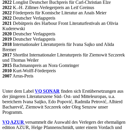
2022
Longlist Deutscher Buchpreis für Carl-Christian Elze
2022
K.-H. Zillmer-Verlegerpreis an Leif Greinus
2022
Förderpreis für Komische Literatur an Anaïs Meier
2022
Deutscher Verlagspreis
2021
Debütpreis des Harbour Front Literaturfestivals an Olivia
Kuderewski
2020
Deutscher Verlagspreis
2019
Deutscher Verlagspreis
2018
Internationaler Literaturpreis für Ivana Sajko und Alida
Bremer
2017
Shortlist Internationaler Literaturpreis für Ziemowit Szczerek
und Thomas Weiler
2015
Bachmannpreis an Nora Gomringer
2010
Kurt-Wolff-Förderpreis
2007
Arras-Preis
Unter dem Label
VQ SONAR
finden sich Erstübersetzungen aus
der jüngeren Literaturszene Süd- Ost- und Mitteleuropas, u.a.
bereichern Ivana Saijko, Edo Popović, Radmila Petrović, Alhierd
Bacharevič, Ziemowit Szczerek oder Oleg Senzow unser
Programm.
VQ AZUR
versammelt die Auswahl des Verlegers der ehemaligen
edition AZUR, Helge Pfannenschmidt, unter einem Vordach und