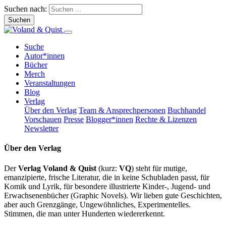
Suchen nach:
Suche
Autor*innen
Bücher
Merch
Veranstaltungen
Blog
Verlag
Über den Verlag
Team & Ansprechpersonen
Buchhandel
Vorschauen
Presse
Blogger*innen
Rechte & Lizenzen
Newsletter
Über den Verlag
Der
Verlag Voland & Quist
(kurz:
VQ
) steht für mutige,
emanzipierte, frische Literatur, die in keine Schubladen passt, für
Komik und Lyrik, für besondere illustrierte Kinder-, Jugend- und
Erwachsenenbücher (Graphic Novels). Wir lieben gute Geschichten,
aber auch Grenzgänge, Ungewöhnliches, Experimentelles.
Stimmen, die man unter Hunderten wiedererkennt.