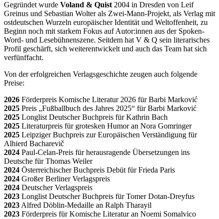
Gegründet wurde
Voland & Quist
2004 in Dresden von Leif
Greinus und Sebastian Wolter als Zwei-Mann-Projekt, als Verlag mit
ostdeutschen Wurzeln europäischer Identität und Weltoffenheit, zu
Beginn noch mit starkem Fokus auf Autor:innen aus der Spoken-
Word- und Lesebühnenszene. Seitdem hat V & Q sein literarisches
Profil geschärft, sich weiterentwickelt und auch das Team hat sich
verfünffacht.
Von der erfolgreichen Verlagsgeschichte zeugen auch folgende
Preise:
2026
Förderpreis Komische Literatur 2026 für Barbi Marković
2025
Preis „Fußballbuch des Jahres 2025“ für Barbi Marković
2025
Longlist Deutscher Buchpreis für Kathrin Bach
2025
Literaturpreis für grotesken Humor an Nora Gomringer
2025
Leipziger Buchpreis zur Europäischen Verständigung für
Alhierd Bacharevič
2024
Paul-Celan-Preis für herausragende Übersetzungen ins
Deutsche für Thomas Weiler
2024
Österreichischer Buchpreis Debüt für Frieda Paris
2024
Großer Berliner Verlagspreis
2024
Deutscher Verlagspreis
2023
Longlist Deutscher Buchpreis für Tomer Dotan-Dreyfus
2023
Alfred Döblin-Medaille an Ralph Tharayil
2023
Förderpreis für Komische Literatur an Noemi Somalvico