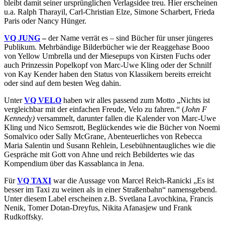
bleibt damit seiner ursprünglichen Verlagsidee treu. Hier erscheinen
u.a. Ralph Tharayil, Carl-Christian Elze, Simone Scharbert, Frieda
Paris oder Nancy Hünger.
VQ JUNG
–
der Name verrät es – sind Bücher für unser jüngeres
Publikum. Mehrbändige Bilderbücher wie der Reaggehase Booo
von Yellow Umbrella und der Miesepups von Kirsten Fuchs oder
auch Prinzessin Popelkopf von Marc-Uwe Kling oder der Schnilf
von Kay Kender haben den Status von Klassikern bereits erreicht
oder sind auf dem besten Weg dahin.
Unter
VQ VELO
haben wir alles passend zum Motto „Nichts ist
vergleichbar mit der einfachen Freude, Velo zu fahren.“ (
John F
Kennedy)
versammelt, darunter fallen die Kalender von Marc-Uwe
Kling und Nico Semsrott, Beglückendes wie die Bücher von Noemi
Somalvico oder Sally McGrane, Abenteuerliches von Rebecca
Maria Salentin und Susann Rehlein, Lesebühnentaugliches wie die
Gespräche mit Gott von Ahne und reich Bebildertes wie das
Kompendium über das Kassablanca in Jena.
Für
VQ TAXI
war die Aussage von Marcel Reich-Ranicki „Es ist
besser im Taxi zu weinen als in einer Straßenbahn“ namensgebend.
Unter diesem Label erscheinen z.B. Svetlana Lavochkina, Francis
Nenik, Tomer Dotan-Dreyfus, Nikita Afanasjew und Frank
Rudkoffsky.