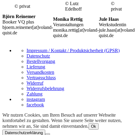
© Lutz
©
© privat
Edelhoff
privat
Björn Reinemer
Monika Rettig
Jule Haas
Booker VQ plus
Veranstaltungen
Werkstudentin
bjoern.reinemer[at]voland-
monika.rettig[at]voland-
jule.haas[at]voland
quist.de
quist.de
quist.de
Impressum / Kontakt / Produktsicherheit (GPSR)
Datenschutz
Bestellvorgang
Lieferung
Versandkosten
Vertragsschluss
Widerruf
Widerrufsbelehrung
Zahlung
instagram
facebook
Wir nutzen Cookies, um Ihren Besuch auf unserer Webseite
komfortabel zu gestalten. Wenn Sie unsere Seite weiter nutzen,
nehmen wir an, Sie sind damit einverstanden.
Ok
Datenschutzerklärung