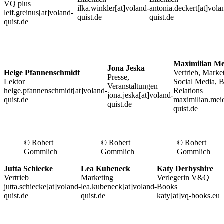
VQ plus
ilka.winkler[at]voland-
antonia.deckert[at]vola
leif.greinus[at]voland-
quist.de
quist.de
quist.de
Maximilian Me
Jona Jeska
Helge Pfannenschmidt
Vertrieb, Marke
Presse,
Lektor
Social Media, 
Veranstaltungen
helge.pfannenschmidt[at]voland-
Relations
jona.jeska[at]voland-
quist.de
maximilian.meie
quist.de
quist.de
© Robert
© Robert
© Robert
Gommlich
Gommlich
Gommlich
Jutta Schiecke
Lea Kubeneck
Katy Derbyshire
Vertrieb
Marketing
Verlegerin V&Q
jutta.schiecke[at]voland-
lea.kubeneck[at]voland-
Books
quist.de
quist.de
katy[at]vq-books.eu