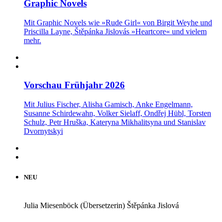
Graphic Novels
Mit Graphic Novels wie »Rude Girl« von Birgit Weyhe und
Priscilla Layne, Štěpánka Jislovás »Heartcore« und vielem
mehr.
Vorschau Frühjahr 2026
Mit Julius Fischer, Alisha Gamisch, Anke Engelmann,
Susanne Schirdewahn, Volker Sielaff, Ondřej Hübl, Torsten
Schulz, Petr Hruška, Kateryna Mikhalitsyna und Stanislav
Dvornytskyi
NEU
Julia Miesenböck (Übersetzerin)
Štěpánka Jislová