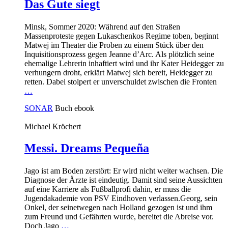
Das Gute siegt
Minsk, Sommer 2020: Während auf den Straßen
Massenproteste gegen Lukaschenkos Regime toben, beginnt
Matwej im Theater die Proben zu einem Stück über den
Inquisitionsprozess gegen Jeanne d’Arc. Als plötzlich seine
ehemalige Lehrerin inhaftiert wird und ihr Kater Heidegger zu
verhungern droht, erklärt Matwej sich bereit, Heidegger zu
retten. Dabei stolpert er unverschuldet zwischen die Fronten
…
SONAR
Buch
ebook
Michael Kröchert
Messi. Dreams Pequeña
Jago ist am Boden zerstört: Er wird nicht weiter wachsen. Die
Diagnose der Ärzte ist eindeutig. Damit sind seine Aussichten
auf eine Karriere als Fußballprofi dahin, er muss die
Jugendakademie von PSV Eindhoven verlassen.Georg, sein
Onkel, der seinetwegen nach Holland gezogen ist und ihm
zum Freund und Gefährten wurde, bereitet die Abreise vor.
Doch Jago
…