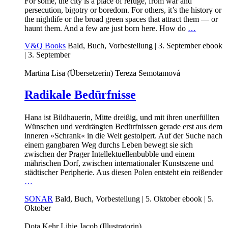
For some, the city is a place of refuge, from war and
persecution, bigotry or boredom. For others, it’s the history or
the nightlife or the broad green spaces that attract them — or
haunt them. And a few are just born here. How do
…
V&Q Books
Bald, Buch, Vorbestellung
| 3. September
ebook
| 3. September
Martina Lisa (Übersetzerin)
Tereza Semotamová
Radikale Bedürfnisse
Hana ist Bildhauerin, Mitte dreißig, und mit ihren unerfüllten
Wünschen und verdrängten Bedürfnissen gerade erst aus dem
inneren »Schrank« in die Welt gestolpert. Auf der Suche nach
einem gangbaren Weg durchs Leben bewegt sie sich
zwischen der Prager Intellektuellenbubble und einem
mährischen Dorf, zwischen internationaler Kunstszene und
städtischer Peripherie. Aus diesen Polen entsteht ein reißender
…
SONAR
Bald, Buch, Vorbestellung
| 5. Oktober
ebook
| 5.
Oktober
Dota Kehr
Lihie Jacob (Illustratorin)