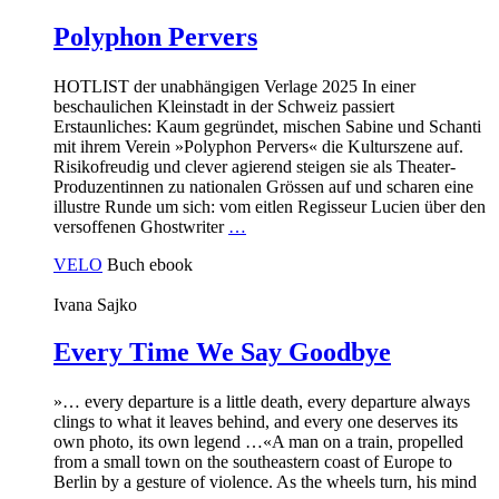
Polyphon Pervers
HOTLIST der unabhängigen Verlage 2025 In einer
beschaulichen Kleinstadt in der Schweiz passiert
Erstaunliches: Kaum gegründet, mischen Sabine und Schanti
mit ihrem Verein »Polyphon Pervers« die Kulturszene auf.
Risikofreudig und clever agierend steigen sie als Theater-
Produzentinnen zu nationalen Grössen auf und scharen eine
illustre Runde um sich: vom eitlen Regisseur Lucien über den
versoffenen Ghostwriter
…
VELO
Buch
ebook
Ivana Sajko
Every Time We Say Goodbye
»… every departure is a little death, every departure always
clings to what it leaves behind, and every one deserves its
own photo, its own legend …«A man on a train, propelled
from a small town on the southeastern coast of Europe to
Berlin by a gesture of violence. As the wheels turn, his mind