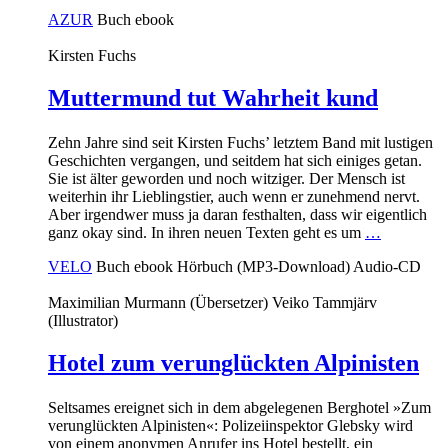
AZUR
Buch
ebook
Kirsten Fuchs
Muttermund tut Wahrheit kund
Zehn Jahre sind seit Kirsten Fuchs’ letztem Band mit lustigen
Geschichten vergangen, und seitdem hat sich einiges getan.
Sie ist älter geworden und noch witziger. Der Mensch ist
weiterhin ihr Lieblingstier, auch wenn er zunehmend nervt.
Aber irgendwer muss ja daran festhalten, dass wir eigentlich
ganz okay sind. In ihren neuen Texten geht es um
…
VELO
Buch
ebook
Hörbuch (MP3-Download)
Audio-CD
Maximilian Murmann (Übersetzer)
Veiko Tammjärv
(Illustrator)
Hotel zum verunglückten Alpinisten
Seltsames ereignet sich in dem abgelegenen Berghotel »Zum
verunglückten Alpinisten«: Polizeiinspektor Glebsky wird
von einem anonymen Anrufer ins Hotel bestellt, ein