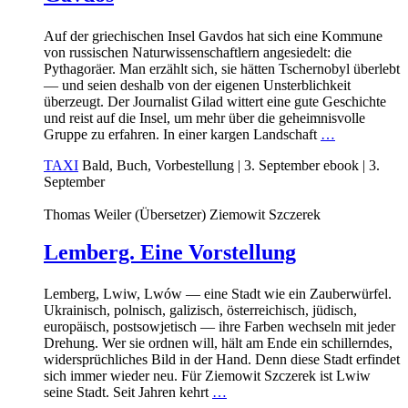
Auf der griechischen Insel Gavdos hat sich eine Kommune
von russischen Naturwissenschaftlern angesiedelt: die
Pythagoräer. Man erzählt sich, sie hätten Tschernobyl überlebt
— und seien deshalb von der eigenen Unsterblichkeit
überzeugt. Der Journalist Gilad wittert eine gute Geschichte
und reist auf die Insel, um mehr über die geheimnisvolle
Gruppe zu erfahren. In einer kargen Landschaft
…
TAXI
Bald, Buch, Vorbestellung
| 3. September
ebook
| 3.
September
Thomas Weiler (Übersetzer)
Ziemowit Szczerek
Lemberg. Eine Vorstellung
Lemberg, Lwiw, Lwów — eine Stadt wie ein Zauberwürfel.
Ukrainisch, polnisch, galizisch, österreichisch, jüdisch,
europäisch, postsowjetisch — ihre Farben wechseln mit jeder
Drehung. Wer sie ordnen will, hält am Ende ein schillerndes,
widersprüchliches Bild in der Hand. Denn diese Stadt erfindet
sich immer wieder neu. Für Ziemowit Szczerek ist Lwiw
seine Stadt. Seit Jahren kehrt
…