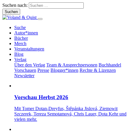
Suchen nach:
Suche
Autor*innen
Bücher
Merch
Veranstaltungen
Blog
Verlag
Über den Verlag
Team & Ansprechpersonen
Buchhandel
Vorschauen
Presse
Blogger*innen
Rechte & Lizenzen
Newsletter
Vorschau Herbst 2026
Mit Tomer Dotan-Dreyfus, Štěpánka Jislová, Ziemowit
Szczerek, Tereza Semotamová, Chris Lauer, Dota Kehr und
vielen mehr.