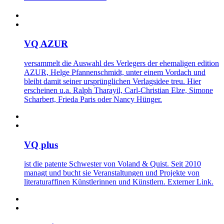
VQ AZUR
versammelt die Auswahl des Verlegers der ehemaligen edition
AZUR, Helge Pfannenschmidt, unter einem Vordach und
bleibt damit seiner ursprünglichen Verlagsidee treu. Hier
erscheinen u.a. Ralph Tharayil, Carl-Christian Elze, Simone
Scharbert, Frieda Paris oder Nancy Hünger.
VQ plus
ist die patente Schwester von Voland & Quist. Seit 2010
managt und bucht sie Veranstaltungen und Projekte von
literaturaffinen Künstlerinnen und Künstlern. Externer Link.