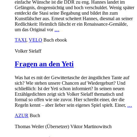
einfache Wünsche ist die DDR zu eng. Hannes landet im
Gefängnis, drogensüchtig und hoch verschuldet. Wenig später
entdeckt die Stasi seine Begabung und bildet ihn zum
Kunstfälscher aus. Erneut scheitert Hannes, diesmal an seiner
Redlichkeit: Heimlich fälscht er ein Renaissance-Gemälde,
um das Original vor
…
TAXI
,
VELO
Buch
ebook
Volker Sielaff
Fragen an den Yeti
Was hat es mit der Gewittertasche der ängstlichen Tante auf
sich? Wie stehen unsere Chancen auf Wiedergeburt? Und
schließlich: Ist der Yeti schon informiert? In seinen neuen
Erzählgedichten zeigt sich Volker Sielaff thematisch und
formal so offen wie nie zuvor. Hier schreibt einer, der die
Regeln kennt – aber lieber sein eigenes Spiel spielt. Einer,
…
AZUR
Buch
Thomas Weiler (Übersetzer)
Viktor Martinowitsch