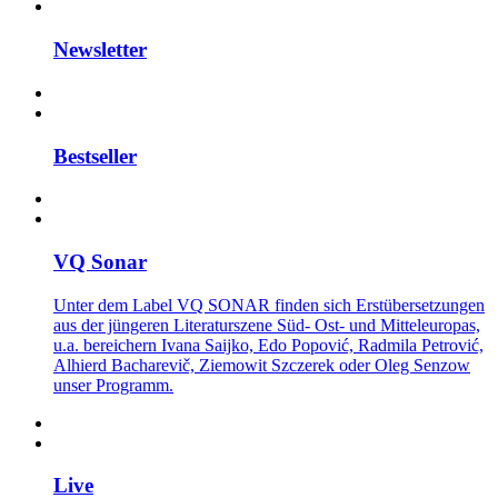
Newsletter
Bestseller
VQ Sonar
Unter dem Label VQ SONAR finden sich Erstübersetzungen
aus der jüngeren Literaturszene Süd- Ost- und Mitteleuropas,
u.a. bereichern Ivana Saijko, Edo Popović, Radmila Petrović,
Alhierd Bacharevič, Ziemowit Szczerek oder Oleg Senzow
unser Programm.
Live