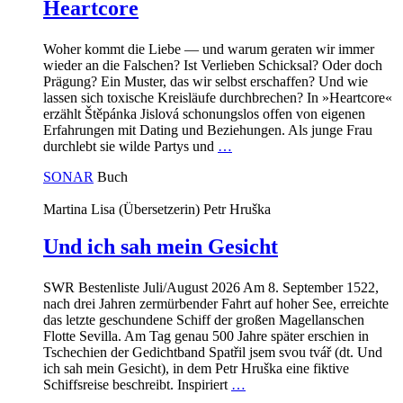
Heartcore
Woher kommt die Liebe — und warum geraten wir immer
wieder an die Falschen? Ist Verlieben Schicksal? Oder doch
Prägung? Ein Muster, das wir selbst erschaffen? Und wie
lassen sich toxische Kreisläufe durchbrechen? In »Heartcore«
erzählt Štěpánka Jislová schonungslos offen von eigenen
Erfahrungen mit Dating und Beziehungen. Als junge Frau
durchlebt sie wilde Partys und
…
SONAR
Buch
Martina Lisa (Übersetzerin)
Petr Hruška
Und ich sah mein Gesicht
SWR Bestenliste Juli/August 2026 Am 8. September 1522,
nach drei Jahren zermürbender Fahrt auf hoher See, erreichte
das letzte geschundene Schiff der großen Magellanschen
Flotte Sevilla. Am Tag genau 500 Jahre später erschien in
Tschechien der Gedichtband Spatřil jsem svou tvář (dt. Und
ich sah mein Gesicht), in dem Petr Hruška eine fiktive
Schiffsreise beschreibt. Inspiriert
…