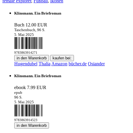
female explorer
,
Fußball
,
Ikonen
Klinsmann. Ein Briefroman
Buch
12.00 EUR
Taschenbuch, 96 S.
5. Mai 2025
9783863914271
in den Warenkorb
kaufen bei:
Hugendubel
Thalia
Amazon
bücher.de
Osiander
Klinsmann. Ein Briefroman
ebook
7.99 EUR
epub
96 S.
5. Mai 2025
9783863914523
in den Warenkorb