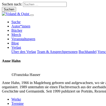
Suchen nach:
Suche
Autor*innen
Bücher
Merch
Veranstaltungen
Blog
Verlag
Über den Verlag
Team & Ansprechpersonen
Buchhandel
Vors
Anne Hahn
©Franziska Hauser
Anne Hahn, 1966 in Magdeburg geboren und aufgewachsen, wo sie zu
organisiert. 1989 unternahm sie einen Fluchtversuch aus der aserbai
Geschichte und Germanistik. Seit 1999 publiziert sie Porträts, Reze
Werke
Termine