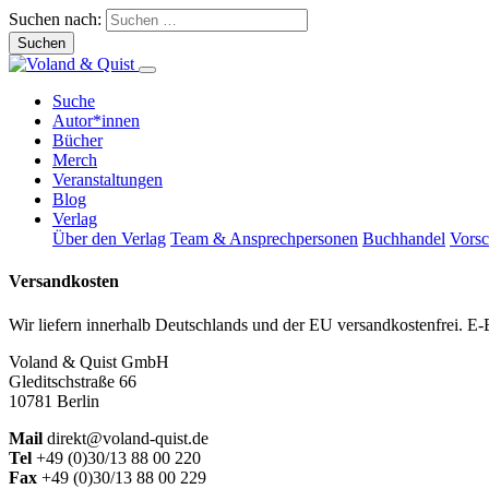
Suchen nach:
Suche
Autor*innen
Bücher
Merch
Veranstaltungen
Blog
Verlag
Über den Verlag
Team & Ansprechpersonen
Buchhandel
Vors
Versandkosten
Wir liefern innerhalb Deutschlands und der EU versandkostenfrei. E-
Voland & Quist GmbH
Gleditschstraße 66
10781 Berlin
Mail
direkt@voland-quist.de
Tel
+49 (0)30/13 88 00 220
Fax
+49 (0)30/13 88 00 229