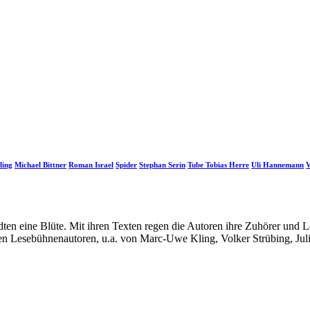
ling
Michael Bittner
Roman Israel
Spider
Stephan Serin
Tube Tobias Herre
Uli Hannemann
V
ädten eine Blüte. Mit ihren Texten regen die Autoren ihre Zuhörer un
n Lesebühnenautoren, u.a. von Marc-Uwe Kling, Volker Strübing, Juli