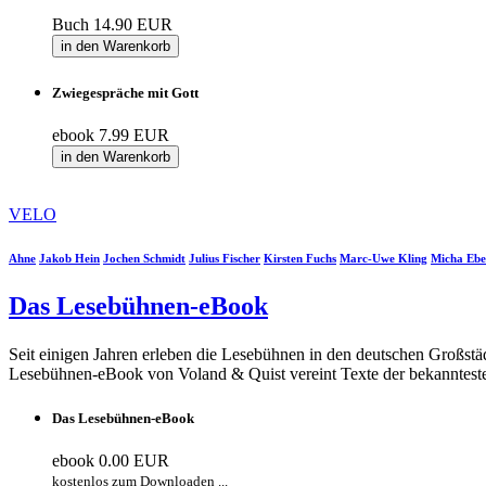
Buch
14.90 EUR
in den Warenkorb
Zwiegespräche mit Gott
ebook
7.99 EUR
in den Warenkorb
VELO
Ahne
Jakob Hein
Jochen Schmidt
Julius Fischer
Kirsten Fuchs
Marc-Uwe Kling
Micha Ebe
Das Lesebühnen-eBook
Seit einigen Jahren erleben die Lesebühnen in den deutschen Großst
Lesebühnen-eBook von Voland & Quist vereint Texte der bekannteste
Das Lesebühnen-eBook
ebook
0.00 EUR
kostenlos zum Downloaden ...