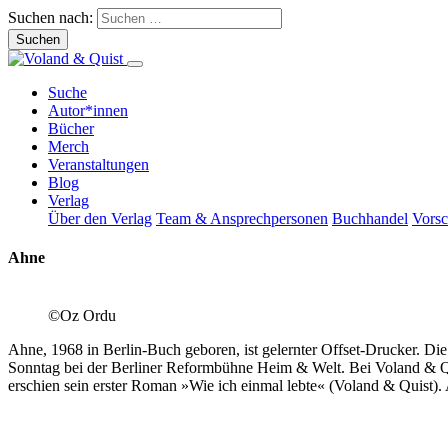
Suchen nach:
Suche
Autor*innen
Bücher
Merch
Veranstaltungen
Blog
Verlag
Über den Verlag
Team & Ansprechpersonen
Buchhandel
Vors
Ahne
©Oz Ordu
Ahne, 1968 in Berlin-Buch geboren, ist gelernter Offset-Drucker. Die
Sonntag bei der Berliner Reformbühne Heim & Welt. Bei Voland & Qu
erschien sein erster Roman »Wie ich einmal lebte« (Voland & Quist).