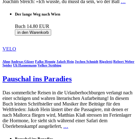
Joachim Streich: »Ich wusste, du musst da sein, wo der Ball
…
Der lange Weg nach Wien
Buch
14.80 EUR
in den Warenkorb
VELO
Ahne
Andreas Gläser
Falko Hennig
Jakob Hein
Jochen Schmidt
Rigoletti
Robert Weber
Spider
Uli Hannemann
Volker Strübing
Pauschal ins Paradies
Das sommerliche Reisen in die Urlauberhochburgen verlangt nach
einer schrägen und wahren literarischen Aufarbeitung! In diesem
Buch leisten Schriftsteller und Musiker ihre Beiträge für den
Weltfrieden: Jakob Hein lästert über die Passagiere, mit denen er
nach Mallorca fliegen wird, Matthias Klaß stressen im Ferienlager
die Hormone, Ice sieht sich während einer Safari dem
Überlebenskampf ausgeliefert,
…
Pauschal ins Paradies