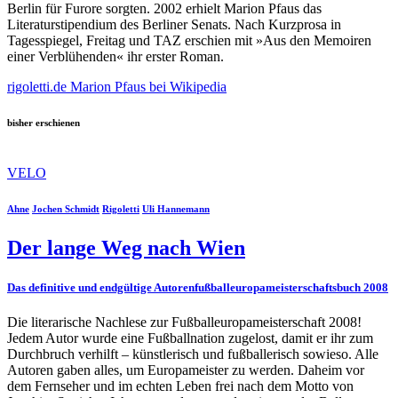
Berlin für Furore sorgten. 2002 erhielt Marion Pfaus das
Literaturstipendium des Berliner Senats. Nach Kurzprosa in
Tagesspiegel, Freitag und TAZ erschien mit »Aus den Memoiren
einer Verblühenden« ihr erster Roman.
rigoletti.de
Marion Pfaus bei Wikipedia
bisher erschienen
VELO
Ahne
Jochen Schmidt
Rigoletti
Uli Hannemann
Der lange Weg nach Wien
Das definitive und endgültige Autorenfußballeuropameisterschaftsbuch 2008
Die literarische Nachlese zur Fußballeuropameisterschaft 2008!
Jedem Autor wurde eine Fußballnation zugelost, damit er ihr zum
Durchbruch verhilft – künstlerisch und fußballerisch sowieso. Alle
Autoren gaben alles, um Europameister zu werden. Daheim vor
dem Fernseher und im echten Leben frei nach dem Motto von