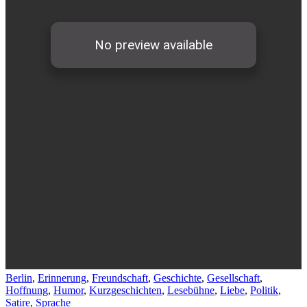
Berlin
,
Erinnerung
,
Freundschaft
,
Geschichte
,
Gesellschaft
,
Hoffnung
,
Humor
,
Kurzgeschichten
,
Lesebühne
,
Liebe
,
Politik
,
Satire
,
Sprache