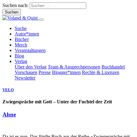
Suchen nach:
Suche
Autor*innen
Bücher
Merch
Veranstaltungen
Blog
Verlag
Über den Verlag
Team & Ansprechpersonen
Buchhandel
Vorschauen
Presse
Blogger*innen
Rechte & Lizenzen
Newsletter
VELO
Zwiegespräche mit Gott – Unter der Fuchtel der Zeit
Ahne
Da ist es nun. Das fünfte Buch aus der Reihe »Zwiegespräche mit