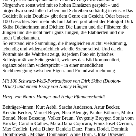
Nirgendwo sonst wird mit so hohen Einsätzen gespielt – und
nirgendwo sonst fallen Leben und Schreiben so häufig in eins. »Das
Gedicht & sein Double« gibt dem Genre ein Gesicht. Oder besser:
100 Gesichter. Seit mehr als fünf Jahren porträtiert der Fotograf Dirk
Skiba Dichterinnen und Dichter. Die Lauten und die Flüsterer, die
Jungen und die nicht mehr ganz Jungen, die Etablierten und die
noch Unbekannten.
So entstand eine Sammlung, die ihresgleichen sucht: vielstimmig,
lebendig und widersprüchlich wie die Szene selbst. Und da ein
Portrait nie die Wahrheit zeigt, ist jedem Foto ein lyrisches
Selbstporträt zur Seite gestellt, welches das Bild kommentiert,
ergänzt oder ihm widerspricht – in einer unendlichen
Suchbewegung zwischen Eigen- und Fremdwahrnehmung.
Mit 100 Schwarz-Weiß-Portraitfotos von Dirk Skiba (Duoton-
Druck) und einem Essay von Nancy Hünger
Hrsg. von Nancy Hünger und Helge Pfannenschmidt
Beiträger/-innen: Kurt
A
ebli, Sascha Anderson, Artur
B
ecker,
Kerstin Becker, Marcel Beyer, Nico Bleutge, Paulus Böhmer, Mirko
Bonné, Nora Bossong, Volker Braun, Yevgeniy Breyger, Sonja vom
Brocke, Carolin
C
allies, Mara-Daria Cojocaru, Franz Josef Czernin,
Max Czollek, Lydia
D
aher, Daniela Danz, Franz Dodel, Dominik
Dombrowski, Michael Donhauser, Anne Dorn, Ulrike Draesner,