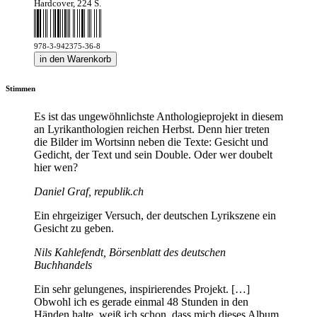
Hardcover, 224 S.
978-3-942375-36-8
in den Warenkorb
Stimmen
Es ist das ungewöhnlichste Anthologieprojekt in diesem
an Lyrikanthologien reichen Herbst. Denn hier treten
die Bilder im Wortsinn neben die Texte: Gesicht und
Gedicht, der Text und sein Double. Oder wer doubelt
hier wen?
Daniel Graf, republik.ch
Ein ehrgeiziger Versuch, der deutschen Lyrikszene ein
Gesicht zu geben.
Nils Kahlefendt, Börsenblatt des deutschen
Buchhandels
Ein sehr gelungenes, inspirierendes Projekt. […]
Obwohl ich es gerade einmal 48 Stunden in den
Händen halte, weiß ich schon, dass mich dieses Album