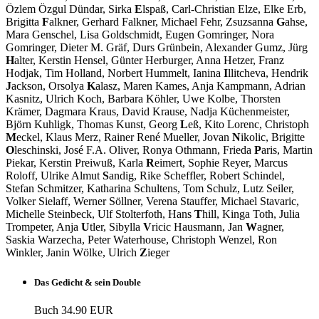
Özlem Özgul Dündar, Sirka
E
lspaß, Carl-Christian Elze, Elke Erb,
Brigitta
F
alkner, Gerhard Falkner, Michael Fehr, Zsuzsanna
G
ahse,
Mara Genschel, Lisa Goldschmidt, Eugen Gomringer, Nora
Gomringer, Dieter M. Gräf, Durs Grünbein, Alexander Gumz, Jürg
H
alter, Kerstin Hensel, Günter Herburger, Anna Hetzer, Franz
Hodjak, Tim Holland, Norbert Hummelt, Ianina
I
llitcheva, Hendrik
J
ackson, Orsolya
K
alasz, Maren Kames, Anja Kampmann, Adrian
Kasnitz, Ulrich Koch, Barbara Köhler, Uwe Kolbe, Thorsten
Krämer, Dagmara Kraus, David Krause, Nadja Küchenmeister,
Björn Kuhligk, Thomas Kunst, Georg
L
eß, Kito Lorenc, Christoph
M
eckel, Klaus Merz, Rainer René Mueller, Jovan
N
ikolic, Brigitte
O
leschinski, José F.A. Oliver, Ronya Othmann, Frieda
P
aris, Martin
Piekar, Kerstin Preiwuß, Karla
R
eimert, Sophie Reyer, Marcus
Roloff, Ulrike Almut
S
andig, Rike Scheffler, Robert Schindel,
Stefan Schmitzer, Katharina Schultens, Tom Schulz, Lutz Seiler,
Volker Sielaff, Werner Söllner, Verena Stauffer, Michael Stavaric,
Michelle Steinbeck, Ulf Stolterfoth, Hans
T
hill, Kinga Toth, Julia
Trompeter, Anja
U
tler, Sibylla
V
ricic Hausmann, Jan
W
agner,
Saskia Warzecha, Peter Waterhouse, Christoph Wenzel, Ron
Winkler, Janin Wölke, Ulrich
Z
ieger
Das Gedicht & sein Double
Buch
34.90 EUR