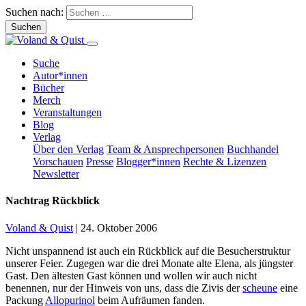
Suchen nach:
Suche
Autor*innen
Bücher
Merch
Veranstaltungen
Blog
Verlag
Über den Verlag
Team & Ansprechpersonen
Buchhandel
Vorschauen
Presse
Blogger*innen
Rechte & Lizenzen
Newsletter
Nachtrag Rückblick
Voland & Quist
|
24. Oktober 2006
Nicht unspannend ist auch ein Rückblick auf die Besucherstruktur
unserer Feier. Zugegen war die drei Monate alte Elena, als jüngster
Gast. Den ältesten Gast können und wollen wir auch nicht
benennen, nur der Hinweis von uns, dass die Zivis der
scheune
eine
Packung
Allopurinol
beim Aufräumen fanden.