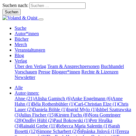
Suchen nach:
Suche
Autor*innen
Bücher
Merch
Veranstaltungen
Blog
Verlag
Über den Verlag
Team & Ansprechpersonen
Buchhandel
Vorschauen
Presse
Blogger*innen
Rechte & Lizenzen
Newsletter
Alle
Autor·innen:
Ahne (21)
Alisha Gamisch (6)
Anke Engelmann (6)
Anne
Hahn (1)
Béla Rothenbühler (1)
Carl-Christian Elze (1)
Chris
Lauer (2)
Daniela Böhle (1)
Ingrid Mylo (1)
Ishbel Szatrawska
(3)
Julius Fischer (15)
Kirsten Fuchs (8)
Nora Gomringer
(28)
Ondřej Hübl (2)
Paul Bokowski (1)
Petr Hruška
(3)
Rainald Grebe (11)
Rebecca Maria Salentin (1)
Sarah
Bosetti (12)
Simone Scharbert (2)
Štěpánka Jislová (1)
Tereza