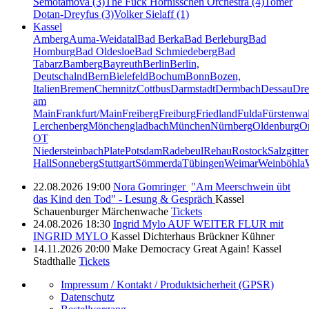
Semotamová (3)
The Fuck Hornisschen Orchestra (4)
Tomer
Dotan-Dreyfus (3)
Volker Sielaff (1)
Kassel
Amberg
Auma-Weidatal
Bad Berka
Bad Berleburg
Bad
Homburg
Bad Oldesloe
Bad Schmiedeberg
Bad
Tabarz
Bamberg
Bayreuth
Berlin
Berlin,
Deutschalnd
Bern
Bielefeld
Bochum
Bonn
Bozen,
Italien
Bremen
Chemnitz
Cottbus
Darmstadt
Dermbach
Dessau
Dre
am
Main
Frankfurt/Main
Freiberg
Freiburg
Friedland
Fulda
Fürstenwa
Lerchenberg
Mönchengladbach
München
Nürnberg
Oldenburg
O
OT
Niedersteinbach
Plate
Potsdam
Radebeul
Rehau
Rostock
Salzgitter
Hall
Sonneberg
Stuttgart
Sömmerda
Tübingen
Weimar
Weinböhla
22.08.2026
19:00
Nora Gomringer
"Am Meerschwein übt
das Kind den Tod" - Lesung & Gespräch
Kassel
Schauenburger Märchenwache
Tickets
24.08.2026
18:30
Ingrid Mylo
AUF WEITER FLUR mit
INGRID MYLO
Kassel
Dichterhaus Brückner Kühner
14.11.2026
20:00
Make Democracy Great Again!
Kassel
Stadthalle
Tickets
Impressum / Kontakt / Produktsicherheit (GPSR)
Datenschutz