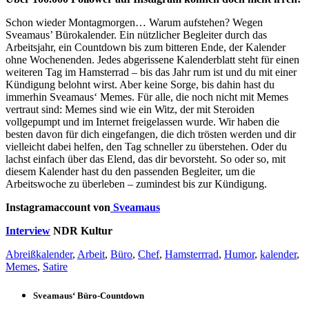
Schon wieder Montagmorgen… Warum aufstehen? Wegen
Sveamaus’ Bürokalender. Ein nützlicher Begleiter durch das
Arbeitsjahr, ein Countdown bis zum bitteren Ende, der Kalender
ohne Wochenenden. Jedes abgerissene Kalenderblatt steht für einen
weiteren Tag im Hamsterrad – bis das Jahr rum ist und du mit einer
Kündigung belohnt wirst. Aber keine Sorge, bis dahin hast du
immerhin Sveamaus‘ Memes. Für alle, die noch nicht mit Memes
vertraut sind: Memes sind wie ein Witz, der mit Steroiden
vollgepumpt und im Internet freigelassen wurde. Wir haben die
besten davon für dich eingefangen, die dich trösten werden und dir
vielleicht dabei helfen, den Tag schneller zu überstehen. Oder du
lachst einfach über das Elend, das dir bevorsteht. So oder so, mit
diesem Kalender hast du den passenden Begleiter, um die
Arbeitswoche zu überleben – zumindest bis zur Kündigung.
Instagramaccount von
Sveamaus
Interview
NDR Kultur
Abreißkalender
,
Arbeit
,
Büro
,
Chef
,
Hamsterrrad
,
Humor
,
kalender
,
Memes
,
Satire
Sveamaus‘ Büro-Countdown