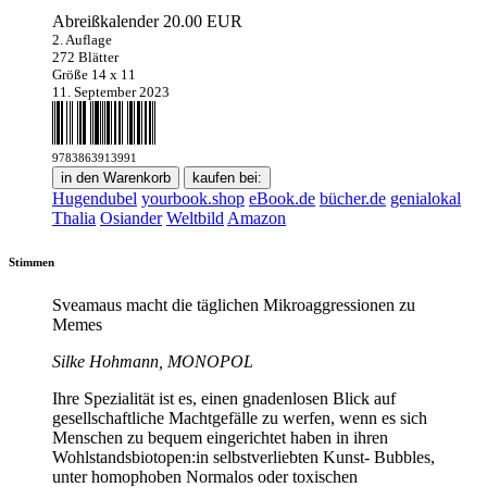
Abreißkalender
20.00 EUR
2. Auflage
272 Blätter
Größe 14 x 11
11. September 2023
9783863913991
in den Warenkorb
kaufen bei:
Hugendubel
yourbook.shop
eBook.de
bücher.de
genialokal
Thalia
Osiander
Weltbild
Amazon
Stimmen
Sveamaus macht die täglichen Mikroaggressionen zu
Memes
Silke Hohmann, MONOPOL
Ihre Spezialität ist es, einen gnadenlosen Blick auf
gesellschaftliche Machtgefälle zu werfen, wenn es sich
Menschen zu bequem eingerichtet haben in ihren
Wohlstandsbiotopen:in selbstverliebten Kunst- Bubbles,
unter homophoben Normalos oder toxischen