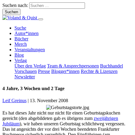
Suchen nach:
Suche
Autor*innen
Bücher
Merch
Veranstaltungen
Blog
Verlag
Über den Verlag
Team & Ansprechpersonen
Buchhandel
Vorschauen
Presse
Blogger*innen
Rechte & Lizenzen
Newsletter
4 Jahre, 3 Wochen und 2 Tage
Leif Greinus
|
13. November 2008
Es hat dieses Jahr nicht nur nicht für einen Geburtstagskuchen
gereicht (den abgebildeten gab es übrigens zum
zweijährigen
Jubiläum
), wir haben unseren Geburtstag schlichtweg vergessen.
Das ist angesichts der vor drei Wochen beendeten Frankfurter
Buchmesse sicherlich verzeihlich. Den Fünfjährigen (am