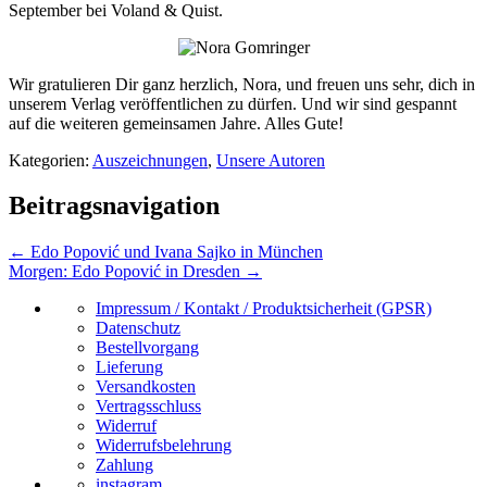
September bei Voland & Quist.
Wir gratulieren Dir ganz herzlich, Nora, und freuen uns sehr, dich in
unserem Verlag veröffentlichen zu dürfen. Und wir sind gespannt
auf die weiteren gemeinsamen Jahre. Alles Gute!
Kategorien:
Auszeichnungen
,
Unsere Autoren
Beitragsnavigation
←
Edo Popović und Ivana Sajko in München
Morgen: Edo Popović in Dresden
→
Impressum / Kontakt / Produktsicherheit (GPSR)
Datenschutz
Bestellvorgang
Lieferung
Versandkosten
Vertragsschluss
Widerruf
Widerrufsbelehrung
Zahlung
instagram