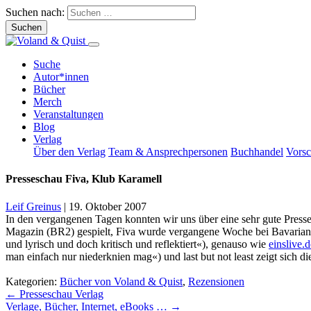
Suchen nach:
Suche
Autor*innen
Bücher
Merch
Veranstaltungen
Blog
Verlag
Über den Verlag
Team & Ansprechpersonen
Buchhandel
Vors
Presseschau Fiva, Klub Karamell
Leif Greinus
|
19. Oktober 2007
In den vergangenen Tagen konnten wir uns über eine sehr gute Pre
Magazin (BR2) gespielt, Fiva wurde vergangene Woche bei Bavarian
und lyrisch und doch kritisch und reflektiert«), genauso wie
einslive.d
man einfach nur niederknien mag«) und last but not least zeigt sich d
Kategorien:
Bücher von Voland & Quist
,
Rezensionen
Beitragsnavigation
←
Presseschau Verlag
Verlage, Bücher, Internet, eBooks …
→