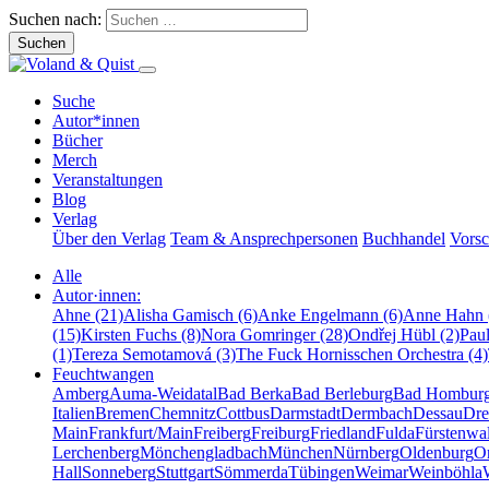
Suchen nach:
Suche
Autor*innen
Bücher
Merch
Veranstaltungen
Blog
Verlag
Über den Verlag
Team & Ansprechpersonen
Buchhandel
Vors
Alle
Autor·innen:
Ahne (21)
Alisha Gamisch (6)
Anke Engelmann (6)
Anne Hahn 
(15)
Kirsten Fuchs (8)
Nora Gomringer (28)
Ondřej Hübl (2)
Pau
(1)
Tereza Semotamová (3)
The Fuck Hornisschen Orchestra (4)
Feuchtwangen
Amberg
Auma-Weidatal
Bad Berka
Bad Berleburg
Bad Hombur
Italien
Bremen
Chemnitz
Cottbus
Darmstadt
Dermbach
Dessau
Dre
Main
Frankfurt/Main
Freiberg
Freiburg
Friedland
Fulda
Fürstenwa
Lerchenberg
Mönchengladbach
München
Nürnberg
Oldenburg
O
Hall
Sonneberg
Stuttgart
Sömmerda
Tübingen
Weimar
Weinböhla