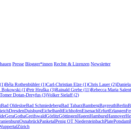
chauen
Presse
Blogger*innen
Rechte & Lizenzen
Newsletter
(1)
Béla Rothenbühler (1)
Carl-Christian Elze (1)
Chris Lauer (2)
Daniela
l Bokowski (1)
Petr Hruška (3)
Rainald Grebe (11)
Rebecca Maria Salent
Tomer Dotan-Dreyfus (3)
Volker Sielaff (2)
g
Bad Oldesloe
Bad Schmiedeberg
Bad Tabarz
Bamberg
Bayreuth
Berlin
B
ieich
Dresden
Duisburg
Eichelhardt
Eichhofen
Eisenach
Erfurt
Erlangen
Fe
lde
Gera
Gotha
Greifswald
Görlitz
Göttingen
Hagen
Hamburg
Hannover
He
ranienburg
Osnabrück
Panketal
Penig OT Niedersteinbach
Plate
Potsdam
Wuppertal
Zürich