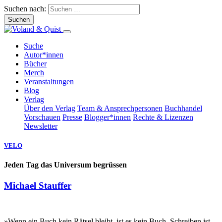
Suchen nach:
Suche
Autor*innen
Bücher
Merch
Veranstaltungen
Blog
Verlag
Über den Verlag
Team & Ansprechpersonen
Buchhandel
Vorschauen
Presse
Blogger*innen
Rechte & Lizenzen
Newsletter
VELO
Jeden Tag das Universum begrüssen
Michael Stauffer
»Wenn ein Buch kein Rätsel bleibt, ist es kein Buch. Schreiben ist