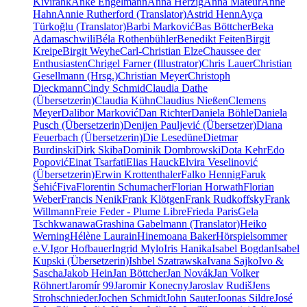
Kivirähk
Anke Engelmann
Anna Herzig
Anna Mateur
Anne
Hahn
Annie Rutherford (Translator)
Astrid Henn
Ayça
Türkoğlu (Translator)
Barbi Marković
Bas Böttcher
Beka
Adamaschwili
Béla Rothenbühler
Benedikt Feiten
Birgit
Kreipe
Birgit Weyhe
Carl-Christian Elze
Chaussee der
Enthusiasten
Chrigel Farner (Illustrator)
Chris Lauer
Christian
Gesellmann (Hrsg.)
Christian Meyer
Christoph
Dieckmann
Cindy Schmid
Claudia Dathe
(Übersetzerin)
Claudia Kühn
Claudius Nießen
Clemens
Meyer
Dalibor Marković
Dan Richter
Daniela Böhle
Daniela
Pusch (Übersetzerin)
Denijen Pauljević (Übersetzer)
Diana
Feuerbach (Übersetzerin)
Die Lesedüne
Dietmar
Burdinski
Dirk Skiba
Dominik Dombrowski
Dota Kehr
Edo
Popović
Einat Tsarfati
Elias Hauck
Elvira Veselinović
(Übersetzerin)
Erwin Krottenthaler
Falko Hennig
Faruk
Šehić
Fiva
Florentin Schumacher
Florian Horwath
Florian
Weber
Francis Nenik
Frank Klötgen
Frank Rudkoffsky
Frank
Willmann
Freie Feder - Plume Libre
Frieda Paris
Gela
Tschkwanawa
Grashina Gabelmann (Translator)
Heiko
Werning
Hélène Laurain
Hinemoana Baker
Hörspielsommer
e.V.
Igor Hofbauer
Ingrid Mylo
Iris Hanika
Isabel Bogdan
Isabel
Kupski (Übersetzerin)
Ishbel Szatrawska
Ivana Sajko
Ivo &
Sascha
Jakob Hein
Jan Böttcher
Jan Novák
Jan Volker
Röhnert
Jaromír 99
Jaromir Konecny
Jaroslav Rudiš
Jens
Strohschnieder
Jochen Schmidt
John Sauter
Joonas Sildre
José