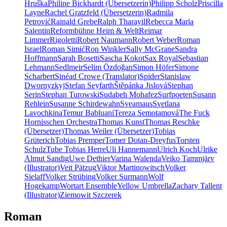
Hruška
Philine Bickhardt (Übersetzerin)
Philipp Scholz
Priscilla
Layne
Rachel Gratzfeld (Übersetzerin)
Radmila
Petrović
Rainald Grebe
Ralph Tharayil
Rebecca Maria
Salentin
Reformbühne Heim & Welt
Reimar
Limmer
Rigoletti
Robert Naumann
Robert Weber
Roman
Israel
Roman Simić
Ron Winkler
Sally McGrane
Sandra
Hoffmann
Sarah Bosetti
Sascha Kokot
Sax Royal
Sebastian
Lehmann
Sedlmeir
Selim Özdoğan
Simon Höfer
Simone
Scharbert
Sinéad Crowe (Translator)
Spider
Stanislaw
Dwornyzkyj
Stefan Seyfarth
Štěpánka Jislová
Stephan
Serin
Stephan Turowski
Sudabeh Mohafez
Surfpoeten
Susann
Rehlein
Susanne Schirdewahn
Sveamaus
Svetlana
Lavochkina
Temur Babluani
Tereza Semotamová
The Fuck
Hornisschen Orchestra
Thomas Kunst
Thomas Reschke
(Übersetzer)
Thomas Weiler (Übersetzer)
Tobias
Grüterich
Tobias Premper
Tomer Dotan-Dreyfus
Torsten
Schulz
Tube Tobias Herre
Uli Hannemann
Ulrich Koch
Ulrike
Almut Sandig
Uwe Dethier
Varina Walenda
Veiko Tammjärv
(Illustrator)
Veit Pätzug
Viktor Martinowitsch
Volker
Sielaff
Volker Strübing
Volker Surmann
Wolf
Hogekamp
Wortart Ensemble
Yellow Umbrella
Zachary Tallent
(Illustrator)
Ziemowit Szczerek
Roman