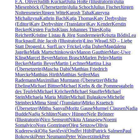
F.A. Oliver
Judith Kuckart
Julia Hoße (Illustratorin)
Julia
Miesenböck (Übersetzerin)
Julia Schoch
Julius Fischer
Jürgen
Noltensmeier
Jürgen Witte
Karosh Taha
Kateryna
Michalizyna
Kathrin Bach
Katja Thomas
Katy Derbyshire
(Editor)
Katy Derbyshire (Translator)
Kay Kender
Kerstin
Becker
Kirsten Fuchs
Klaus Johannes Thies
Kolja
Reichert
Kristine Listau & Jörg Sundermeier
Kriszta Bódis
Lea
Ruckpaul
Lihie Jacob (Illustratorin)
Lino Wirag
LSD – Liebe
Statt Drogen
Lt. Surf
Lucy Fricke
Lydia Daher
Magdalena
Jagelke
Maik Martschinkowsky
Manon Gauthier
Marc-Uwe
Kling
Marcel Beyer
Marion Brasch
Marlen Pelny
Martin
Becker
Martin Beyer
Martin Lechner
Martina Lisa
(Übersetzerin)
Mascha Dabić
Matthias Friedrich
Muecke
Matthias Hirth
Matthias Seifert
Max
Rademann
Maximilian Murmann (Übersetzer)
Micha
Ebeling
Michael Bittner
Michael Krebs & die Pommesgabeln
des Teufels
Michael Kröchert
Michael Stauffer
Michael
Stein
Michaela Maria Müller
Michail Bulgakow
Michelle
Steinbeck
Mima Simić (Translator)
Mirko Kraetsch
(Übersetzer)
Mithu Sanyal
Moritz Gause
Murmel Clausen
Nadia
Budde
Nadja Schlüter
Nancy Hünger
Nele Brönner
(Illustratorin)
Nico Semsrott
Nikita Afanasjew
Noemi
Somalvico
Nora Gomringer
Oleg Senzow
Olivia
Kuderewski
Olja Savičević
Ondřej Hübl
Patrick Salmen
Paul
Bokowski
Peter Neumann
Peter Wawerzinek
Petr