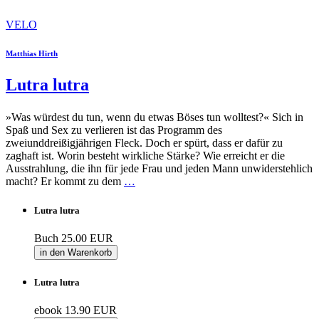
VELO
Matthias Hirth
Lutra lutra
»Was würdest du tun, wenn du etwas Böses tun wolltest?« Sich in
Spaß und Sex zu verlieren ist das Programm des
zweiunddreißigjährigen Fleck. Doch er spürt, dass er dafür zu
zaghaft ist. Worin besteht wirkliche Stärke? Wie erreicht er die
Ausstrahlung, die ihn für jede Frau und jeden Mann unwiderstehlich
macht? Er kommt zu dem
…
Lutra lutra
Buch
25.00 EUR
in den Warenkorb
Lutra lutra
ebook
13.90 EUR