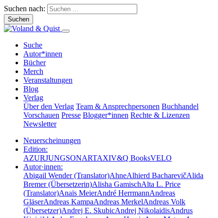
Suchen nach:
Suche
Autor*innen
Bücher
Merch
Veranstaltungen
Blog
Verlag
Über den Verlag
Team & Ansprechpersonen
Buchhandel
Vorschauen
Presse
Blogger*innen
Rechte & Lizenzen
Newsletter
Neuerscheinungen
Edition:
AZUR
JUNG
SONAR
TAXI
V&Q Books
VELO
Autor·innen:
Abigail Wender (Translator)
Ahne
Alhierd Bacharevič
Alida
Bremer (Übersetzerin)
Alisha Gamisch
Alta L. Price
(Translator)
Anaïs Meier
André Herrmann
Andreas
Gläser
Andreas Kampa
Andreas Merkel
Andreas Volk
(Übersetzer)
Andrej E. Skubic
Andrej Nikolaidis
Andrus