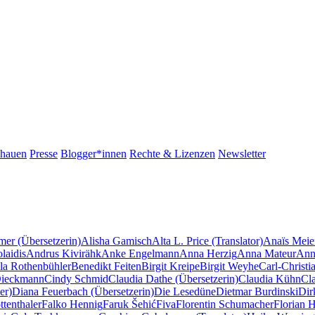
chauen
Presse
Blogger*innen
Rechte & Lizenzen
Newsletter
mer (Übersetzerin)
Alisha Gamisch
Alta L. Price (Translator)
Anaïs Meie
laidis
Andrus Kivirähk
Anke Engelmann
Anna Herzig
Anna Mateur
Ann
la Rothenbühler
Benedikt Feiten
Birgit Kreipe
Birgit Weyhe
Carl-Christi
Dieckmann
Cindy Schmid
Claudia Dathe (Übersetzerin)
Claudia Kühn
Cl
er)
Diana Feuerbach (Übersetzerin)
Die Lesedüne
Dietmar Burdinski
Dir
tenthaler
Falko Hennig
Faruk Šehić
Fiva
Florentin Schumacher
Florian 