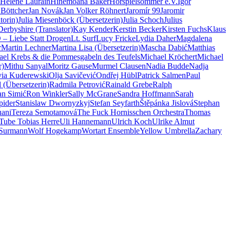
Hélène Laurain
Hinemoana Baker
Hörspielsommer e.V.
Igor
 Böttcher
Jan Novák
Jan Volker Röhnert
Jaromír 99
Jaromir
torin)
Julia Miesenböck (Übersetzerin)
Julia Schoch
Julius
erbyshire (Translator)
Kay Kender
Kerstin Becker
Kirsten Fuchs
Klaus
– Liebe Statt Drogen
Lt. Surf
Lucy Fricke
Lydia Daher
Magdalena
r
Martin Lechner
Martina Lisa (Übersetzerin)
Mascha Dabić
Matthias
ael Krebs & die Pommesgabeln des Teufels
Michael Kröchert
Michael
r)
Mithu Sanyal
Moritz Gause
Murmel Clausen
Nadia Budde
Nadja
via Kuderewski
Olja Savičević
Ondřej Hübl
Patrick Salmen
Paul
 (Übersetzerin)
Radmila Petrović
Rainald Grebe
Ralph
n Simić
Ron Winkler
Sally McGrane
Sandra Hoffmann
Sarah
pider
Stanislaw Dwornyzkyj
Stefan Seyfarth
Štěpánka Jislová
Stephan
uani
Tereza Semotamová
The Fuck Hornisschen Orchestra
Thomas
Tube Tobias Herre
Uli Hannemann
Ulrich Koch
Ulrike Almut
 Surmann
Wolf Hogekamp
Wortart Ensemble
Yellow Umbrella
Zachary