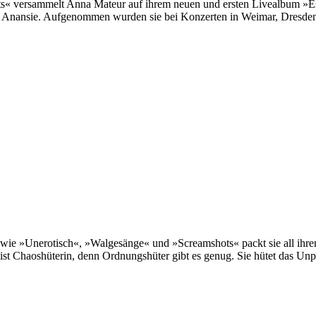
 versammelt Anna Mateur auf ihrem neuen und ersten Livealbum »Ess
nk Anansie. Aufgenommen wurden sie bei Konzerten in Weimar, Dresde
e »Unerotisch«, »Walgesänge« und »Screamshots« packt sie all ihren
 Chaoshüterin, denn Ordnungshüter gibt es genug. Sie hütet das Unper