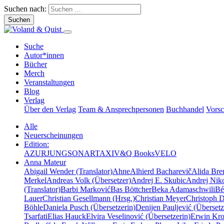
Suchen nach:
Suche
Autor*innen
Bücher
Merch
Veranstaltungen
Blog
Verlag
Über den Verlag
Team & Ansprechpersonen
Buchhandel
Vors
Alle
Neuerscheinungen
Edition:
AZUR
JUNG
SONAR
TAXI
V&Q Books
VELO
Anna Mateur
Abigail Wender (Translator)
Ahne
Alhierd Bacharevič
Alida Bre
Merkel
Andreas Volk (Übersetzer)
Andrej E. Skubic
Andrej Niko
(Translator)
Barbi Marković
Bas Böttcher
Beka Adamaschwili
Bé
Lauer
Christian Gesellmann (Hrsg.)
Christian Meyer
Christoph 
Böhle
Daniela Pusch (Übersetzerin)
Denijen Pauljević (Übersetz
Tsarfati
Elias Hauck
Elvira Veselinović (Übersetzerin)
Erwin Krot