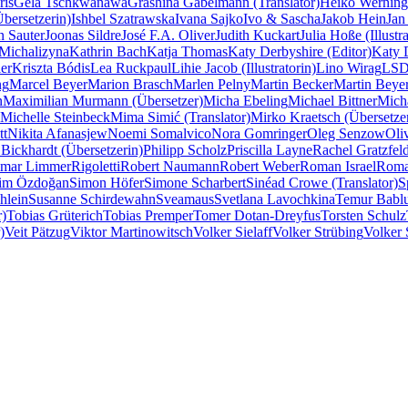
ris
Gela Tschkwanawa
Grashina Gabelmann (Translator)
Heiko Werning
Übersetzerin)
Ishbel Szatrawska
Ivana Sajko
Ivo & Sascha
Jakob Hein
Jan
n Sauter
Joonas Sildre
José F.A. Oliver
Judith Kuckart
Julia Hoße (Illustra
Michalizyna
Kathrin Bach
Katja Thomas
Katy Derbyshire (Editor)
Katy D
er
Kriszta Bódis
Lea Ruckpaul
Lihie Jacob (Illustratorin)
Lino Wirag
LSD 
ng
Marcel Beyer
Marion Brasch
Marlen Pelny
Martin Becker
Martin Beye
n
Maximilian Murmann (Übersetzer)
Micha Ebeling
Michael Bittner
Mich
Michelle Steinbeck
Mima Simić (Translator)
Mirko Kraetsch (Übersetze
tt
Nikita Afanasjew
Noemi Somalvico
Nora Gomringer
Oleg Senzow
Oli
 Bickhardt (Übersetzerin)
Philipp Scholz
Priscilla Layne
Rachel Gratzfeld
imar Limmer
Rigoletti
Robert Naumann
Robert Weber
Roman Israel
Roma
lim Özdoğan
Simon Höfer
Simone Scharbert
Sinéad Crowe (Translator)
S
hlein
Susanne Schirdewahn
Sveamaus
Svetlana Lavochkina
Temur Babl
r)
Tobias Grüterich
Tobias Premper
Tomer Dotan-Dreyfus
Torsten Schulz
)
Veit Pätzug
Viktor Martinowitsch
Volker Sielaff
Volker Strübing
Volker