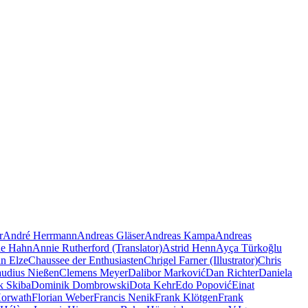
r
André Herrmann
Andreas Gläser
Andreas Kampa
Andreas
e Hahn
Annie Rutherford (Translator)
Astrid Henn
Ayça Türkoğlu
an Elze
Chaussee der Enthusiasten
Chrigel Farner (Illustrator)
Chris
audius Nießen
Clemens Meyer
Dalibor Marković
Dan Richter
Daniela
k Skiba
Dominik Dombrowski
Dota Kehr
Edo Popović
Einat
Horwath
Florian Weber
Francis Nenik
Frank Klötgen
Frank