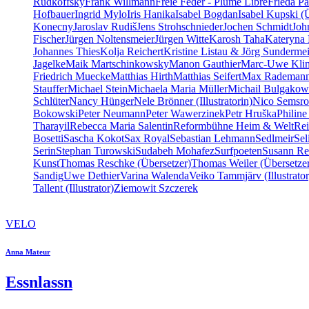
Rudkoffsky
Frank Willmann
Freie Feder - Plume Libre
Frieda Pa
Hofbauer
Ingrid Mylo
Iris Hanika
Isabel Bogdan
Isabel Kupski (
Konecny
Jaroslav Rudiš
Jens Strohschnieder
Jochen Schmidt
Joh
Fischer
Jürgen Noltensmeier
Jürgen Witte
Karosh Taha
Kateryna 
Johannes Thies
Kolja Reichert
Kristine Listau & Jörg Sundermei
Jagelke
Maik Martschinkowsky
Manon Gauthier
Marc-Uwe Kli
Friedrich Muecke
Matthias Hirth
Matthias Seifert
Max Rademan
Stauffer
Michael Stein
Michaela Maria Müller
Michail Bulgakow
Schlüter
Nancy Hünger
Nele Brönner (Illustratorin)
Nico Semsro
Bokowski
Peter Neumann
Peter Wawerzinek
Petr Hruška
Philine
Tharayil
Rebecca Maria Salentin
Reformbühne Heim & Welt
Re
Bosetti
Sascha Kokot
Sax Royal
Sebastian Lehmann
Sedlmeir
Se
Serin
Stephan Turowski
Sudabeh Mohafez
Surfpoeten
Susann Re
Kunst
Thomas Reschke (Übersetzer)
Thomas Weiler (Übersetze
Sandig
Uwe Dethier
Varina Walenda
Veiko Tammjärv (Illustrator
Tallent (Illustrator)
Ziemowit Szczerek
VELO
Anna Mateur
Essnlassn