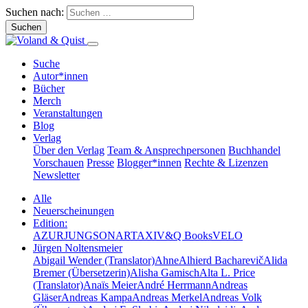
Suchen nach:
Suche
Autor*innen
Bücher
Merch
Veranstaltungen
Blog
Verlag
Über den Verlag
Team & Ansprechpersonen
Buchhandel
Vorschauen
Presse
Blogger*innen
Rechte & Lizenzen
Newsletter
Alle
Neuerscheinungen
Edition:
AZUR
JUNG
SONAR
TAXI
V&Q Books
VELO
Jürgen Noltensmeier
Abigail Wender (Translator)
Ahne
Alhierd Bacharevič
Alida
Bremer (Übersetzerin)
Alisha Gamisch
Alta L. Price
(Translator)
Anaïs Meier
André Herrmann
Andreas
Gläser
Andreas Kampa
Andreas Merkel
Andreas Volk