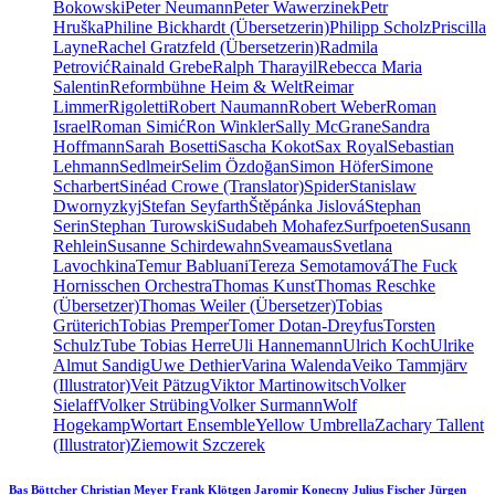
Bokowski
Peter Neumann
Peter Wawerzinek
Petr
Hruška
Philine Bickhardt (Übersetzerin)
Philipp Scholz
Priscilla
Layne
Rachel Gratzfeld (Übersetzerin)
Radmila
Petrović
Rainald Grebe
Ralph Tharayil
Rebecca Maria
Salentin
Reformbühne Heim & Welt
Reimar
Limmer
Rigoletti
Robert Naumann
Robert Weber
Roman
Israel
Roman Simić
Ron Winkler
Sally McGrane
Sandra
Hoffmann
Sarah Bosetti
Sascha Kokot
Sax Royal
Sebastian
Lehmann
Sedlmeir
Selim Özdoğan
Simon Höfer
Simone
Scharbert
Sinéad Crowe (Translator)
Spider
Stanislaw
Dwornyzkyj
Stefan Seyfarth
Štěpánka Jislová
Stephan
Serin
Stephan Turowski
Sudabeh Mohafez
Surfpoeten
Susann
Rehlein
Susanne Schirdewahn
Sveamaus
Svetlana
Lavochkina
Temur Babluani
Tereza Semotamová
The Fuck
Hornisschen Orchestra
Thomas Kunst
Thomas Reschke
(Übersetzer)
Thomas Weiler (Übersetzer)
Tobias
Grüterich
Tobias Premper
Tomer Dotan-Dreyfus
Torsten
Schulz
Tube Tobias Herre
Uli Hannemann
Ulrich Koch
Ulrike
Almut Sandig
Uwe Dethier
Varina Walenda
Veiko Tammjärv
(Illustrator)
Veit Pätzug
Viktor Martinowitsch
Volker
Sielaff
Volker Strübing
Volker Surmann
Wolf
Hogekamp
Wortart Ensemble
Yellow Umbrella
Zachary Tallent
(Illustrator)
Ziemowit Szczerek
Bas Böttcher
Christian Meyer
Frank Klötgen
Jaromir Konecny
Julius Fischer
Jürgen