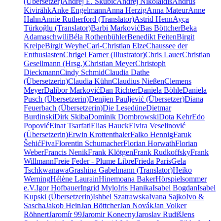
(Übersetzer)
Andrej E. Skubic
Andrej Nikolaidis
Andrus
Kivirähk
Anke Engelmann
Anna Herzig
Anna Mateur
Anne
Hahn
Annie Rutherford (Translator)
Astrid Henn
Ayça
Türkoğlu (Translator)
Barbi Marković
Bas Böttcher
Beka
Adamaschwili
Béla Rothenbühler
Benedikt Feiten
Birgit
Kreipe
Birgit Weyhe
Carl-Christian Elze
Chaussee der
Enthusiasten
Chrigel Farner (Illustrator)
Chris Lauer
Christian
Gesellmann (Hrsg.)
Christian Meyer
Christoph
Dieckmann
Cindy Schmid
Claudia Dathe
(Übersetzerin)
Claudia Kühn
Claudius Nießen
Clemens
Meyer
Dalibor Marković
Dan Richter
Daniela Böhle
Daniela
Pusch (Übersetzerin)
Denijen Pauljević (Übersetzer)
Diana
Feuerbach (Übersetzerin)
Die Lesedüne
Dietmar
Burdinski
Dirk Skiba
Dominik Dombrowski
Dota Kehr
Edo
Popović
Einat Tsarfati
Elias Hauck
Elvira Veselinović
(Übersetzerin)
Erwin Krottenthaler
Falko Hennig
Faruk
Šehić
Fiva
Florentin Schumacher
Florian Horwath
Florian
Weber
Francis Nenik
Frank Klötgen
Frank Rudkoffsky
Frank
Willmann
Freie Feder - Plume Libre
Frieda Paris
Gela
Tschkwanawa
Grashina Gabelmann (Translator)
Heiko
Werning
Hélène Laurain
Hinemoana Baker
Hörspielsommer
e.V.
Igor Hofbauer
Ingrid Mylo
Iris Hanika
Isabel Bogdan
Isabel
Kupski (Übersetzerin)
Ishbel Szatrawska
Ivana Sajko
Ivo &
Sascha
Jakob Hein
Jan Böttcher
Jan Novák
Jan Volker
Röhnert
Jaromír 99
Jaromir Konecny
Jaroslav Rudiš
Jens