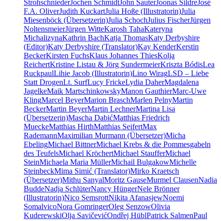
Strohschnieder
Jochen Schmidt
John Sauter
Joonas Sildre
José
F.A. Oliver
Judith Kuckart
Julia Hoße (Illustratorin)
Julia
Miesenböck (Übersetzerin)
Julia Schoch
Julius Fischer
Jürgen
Noltensmeier
Jürgen Witte
Karosh Taha
Kateryna
Michalizyna
Kathrin Bach
Katja Thomas
Katy Derbyshire
(Editor)
Katy Derbyshire (Translator)
Kay Kender
Kerstin
Becker
Kirsten Fuchs
Klaus Johannes Thies
Kolja
Reichert
Kristine Listau & Jörg Sundermeier
Kriszta Bódis
Lea
Ruckpaul
Lihie Jacob (Illustratorin)
Lino Wirag
LSD – Liebe
Statt Drogen
Lt. Surf
Lucy Fricke
Lydia Daher
Magdalena
Jagelke
Maik Martschinkowsky
Manon Gauthier
Marc-Uwe
Kling
Marcel Beyer
Marion Brasch
Marlen Pelny
Martin
Becker
Martin Beyer
Martin Lechner
Martina Lisa
(Übersetzerin)
Mascha Dabić
Matthias Friedrich
Muecke
Matthias Hirth
Matthias Seifert
Max
Rademann
Maximilian Murmann (Übersetzer)
Micha
Ebeling
Michael Bittner
Michael Krebs & die Pommesgabeln
des Teufels
Michael Kröchert
Michael Stauffer
Michael
Stein
Michaela Maria Müller
Michail Bulgakow
Michelle
Steinbeck
Mima Simić (Translator)
Mirko Kraetsch
(Übersetzer)
Mithu Sanyal
Moritz Gause
Murmel Clausen
Nadia
Budde
Nadja Schlüter
Nancy Hünger
Nele Brönner
(Illustratorin)
Nico Semsrott
Nikita Afanasjew
Noemi
Somalvico
Nora Gomringer
Oleg Senzow
Olivia
Kuderewski
Olja Savičević
Ondřej Hübl
Patrick Salmen
Paul