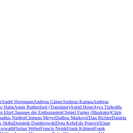
r
André Herrmann
Andreas Gläser
Andreas Kampa
Andreas
e Hahn
Annie Rutherford (Translator)
Astrid Henn
Ayça Türkoğlu
an Elze
Chaussee der Enthusiasten
Chrigel Farner (Illustrator)
Chris
audius Nießen
Clemens Meyer
Dalibor Marković
Dan Richter
Daniela
k Skiba
Dominik Dombrowski
Dota Kehr
Edo Popović
Einat
Horwath
Florian Weber
Francis Nenik
Frank Klötgen
Frank