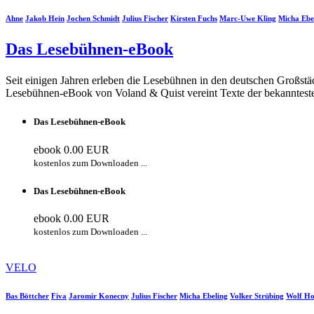
Ahne
Jakob Hein
Jochen Schmidt
Julius Fischer
Kirsten Fuchs
Marc-Uwe Kling
Micha Ebe
Das Lesebühnen-eBook
Seit einigen Jahren erleben die Lesebühnen in den deutschen Großst
Lesebühnen-eBook von Voland & Quist vereint Texte der bekannteste
Das Lesebühnen-eBook
ebook
0.00 EUR
kostenlos zum Downloaden ...
Das Lesebühnen-eBook
ebook
0.00 EUR
kostenlos zum Downloaden ...
VELO
Bas Böttcher
Fiva
Jaromir Konecny
Julius Fischer
Micha Ebeling
Volker Strübing
Wolf H