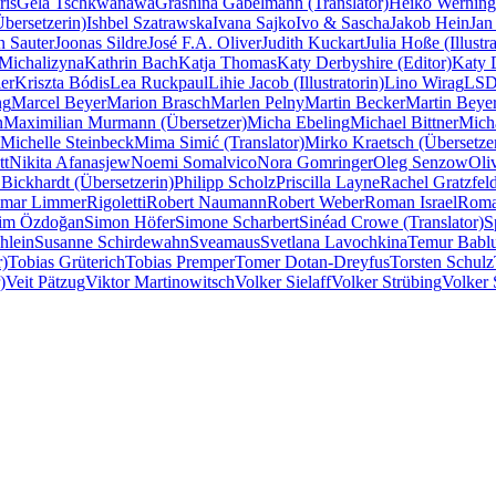
ris
Gela Tschkwanawa
Grashina Gabelmann (Translator)
Heiko Werning
Übersetzerin)
Ishbel Szatrawska
Ivana Sajko
Ivo & Sascha
Jakob Hein
Jan
n Sauter
Joonas Sildre
José F.A. Oliver
Judith Kuckart
Julia Hoße (Illustra
Michalizyna
Kathrin Bach
Katja Thomas
Katy Derbyshire (Editor)
Katy D
er
Kriszta Bódis
Lea Ruckpaul
Lihie Jacob (Illustratorin)
Lino Wirag
LSD 
ng
Marcel Beyer
Marion Brasch
Marlen Pelny
Martin Becker
Martin Beye
n
Maximilian Murmann (Übersetzer)
Micha Ebeling
Michael Bittner
Mich
Michelle Steinbeck
Mima Simić (Translator)
Mirko Kraetsch (Übersetze
tt
Nikita Afanasjew
Noemi Somalvico
Nora Gomringer
Oleg Senzow
Oli
 Bickhardt (Übersetzerin)
Philipp Scholz
Priscilla Layne
Rachel Gratzfeld
imar Limmer
Rigoletti
Robert Naumann
Robert Weber
Roman Israel
Roma
lim Özdoğan
Simon Höfer
Simone Scharbert
Sinéad Crowe (Translator)
S
hlein
Susanne Schirdewahn
Sveamaus
Svetlana Lavochkina
Temur Babl
r)
Tobias Grüterich
Tobias Premper
Tomer Dotan-Dreyfus
Torsten Schulz
)
Veit Pätzug
Viktor Martinowitsch
Volker Sielaff
Volker Strübing
Volker