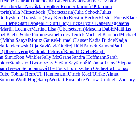
Hélène Laurain
Hinemoana Baker
Hörspielsommer e.V.
Igor
 Böttcher
Jan Novák
Jan Volker Röhnert
Jaromír 99
Jaromir
torin)
Julia Miesenböck (Übersetzerin)
Julia Schoch
Julius
erbyshire (Translator)
Kay Kender
Kerstin Becker
Kirsten Fuchs
Klaus
– Liebe Statt Drogen
Lt. Surf
Lucy Fricke
Lydia Daher
Magdalena
r
Martin Lechner
Martina Lisa (Übersetzerin)
Mascha Dabić
Matthias
ael Krebs & die Pommesgabeln des Teufels
Michael Kröchert
Michael
r)
Mithu Sanyal
Moritz Gause
Murmel Clausen
Nadia Budde
Nadja
via Kuderewski
Olja Savičević
Ondřej Hübl
Patrick Salmen
Paul
 (Übersetzerin)
Radmila Petrović
Rainald Grebe
Ralph
n Simić
Ron Winkler
Sally McGrane
Sandra Hoffmann
Sarah
pider
Stanislaw Dwornyzkyj
Stefan Seyfarth
Štěpánka Jislová
Stephan
uani
Tereza Semotamová
The Fuck Hornisschen Orchestra
Thomas
Tube Tobias Herre
Uli Hannemann
Ulrich Koch
Ulrike Almut
 Surmann
Wolf Hogekamp
Wortart Ensemble
Yellow Umbrella
Zachary