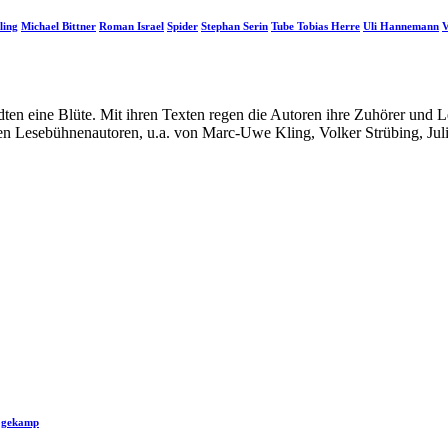
ling
Michael Bittner
Roman Israel
Spider
Stephan Serin
Tube Tobias Herre
Uli Hannemann
V
ädten eine Blüte. Mit ihren Texten regen die Autoren ihre Zuhörer un
n Lesebühnenautoren, u.a. von Marc-Uwe Kling, Volker Strübing, Juli
ogekamp