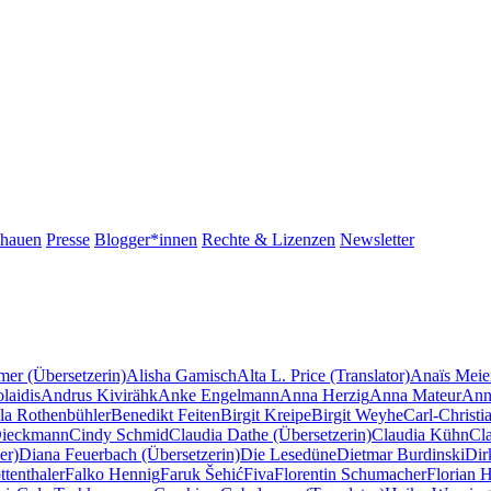
chauen
Presse
Blogger*innen
Rechte & Lizenzen
Newsletter
mer (Übersetzerin)
Alisha Gamisch
Alta L. Price (Translator)
Anaïs Meie
laidis
Andrus Kivirähk
Anke Engelmann
Anna Herzig
Anna Mateur
Ann
la Rothenbühler
Benedikt Feiten
Birgit Kreipe
Birgit Weyhe
Carl-Christi
Dieckmann
Cindy Schmid
Claudia Dathe (Übersetzerin)
Claudia Kühn
Cl
er)
Diana Feuerbach (Übersetzerin)
Die Lesedüne
Dietmar Burdinski
Dir
tenthaler
Falko Hennig
Faruk Šehić
Fiva
Florentin Schumacher
Florian 