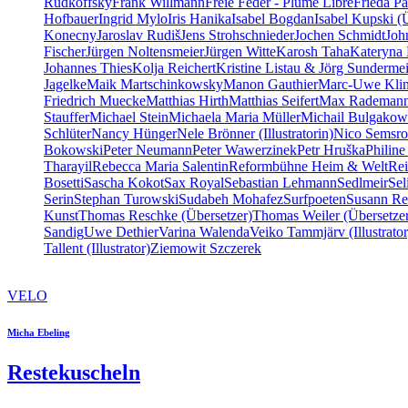
Rudkoffsky
Frank Willmann
Freie Feder - Plume Libre
Frieda Pa
Hofbauer
Ingrid Mylo
Iris Hanika
Isabel Bogdan
Isabel Kupski (
Konecny
Jaroslav Rudiš
Jens Strohschnieder
Jochen Schmidt
Joh
Fischer
Jürgen Noltensmeier
Jürgen Witte
Karosh Taha
Kateryna 
Johannes Thies
Kolja Reichert
Kristine Listau & Jörg Sundermei
Jagelke
Maik Martschinkowsky
Manon Gauthier
Marc-Uwe Kli
Friedrich Muecke
Matthias Hirth
Matthias Seifert
Max Rademan
Stauffer
Michael Stein
Michaela Maria Müller
Michail Bulgakow
Schlüter
Nancy Hünger
Nele Brönner (Illustratorin)
Nico Semsro
Bokowski
Peter Neumann
Peter Wawerzinek
Petr Hruška
Philine
Tharayil
Rebecca Maria Salentin
Reformbühne Heim & Welt
Re
Bosetti
Sascha Kokot
Sax Royal
Sebastian Lehmann
Sedlmeir
Se
Serin
Stephan Turowski
Sudabeh Mohafez
Surfpoeten
Susann Re
Kunst
Thomas Reschke (Übersetzer)
Thomas Weiler (Übersetze
Sandig
Uwe Dethier
Varina Walenda
Veiko Tammjärv (Illustrator
Tallent (Illustrator)
Ziemowit Szczerek
VELO
Micha Ebeling
Restekuscheln