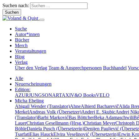
Suchen nach:
Suche
Autor*innen
Bücher
Merch
Veranstaltungen
Blog
Verlag
Über den Verlag
Team & Ansprechpersonen
Buchhandel
Vors
Alle
Neuerscheinungen
Edition:
AZUR
JUNG
SONAR
TAXI
V&Q Books
VELO
Micha Ebeling
Abigail Wender (Translator)
Ahne
Alhierd Bacharevič
Alida Bre
Merkel
Andreas Volk (Übersetzer)
Andrej E. Skubic
Andrej Niko
(Translator)
Barbi Marković
Bas Böttcher
Beka Adamaschwili
Bé
Lauer
Christian Gesellmann (Hrsg.)
Christian Meyer
Christoph 
Böhle
Daniela Pusch (Übersetzerin)
Denijen Pauljević (Übersetz
Tsarfati
Elias Hauck
Elvira Veselinović (Übersetzerin)
Erwin Krot