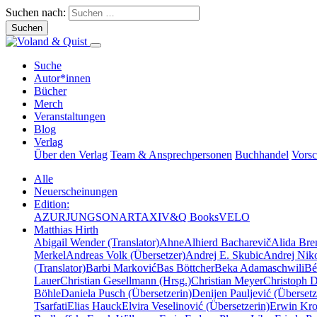
Suchen nach:
Suche
Autor*innen
Bücher
Merch
Veranstaltungen
Blog
Verlag
Über den Verlag
Team & Ansprechpersonen
Buchhandel
Vors
Alle
Neuerscheinungen
Edition:
AZUR
JUNG
SONAR
TAXI
V&Q Books
VELO
Matthias Hirth
Abigail Wender (Translator)
Ahne
Alhierd Bacharevič
Alida Bre
Merkel
Andreas Volk (Übersetzer)
Andrej E. Skubic
Andrej Niko
(Translator)
Barbi Marković
Bas Böttcher
Beka Adamaschwili
Bé
Lauer
Christian Gesellmann (Hrsg.)
Christian Meyer
Christoph 
Böhle
Daniela Pusch (Übersetzerin)
Denijen Pauljević (Übersetz
Tsarfati
Elias Hauck
Elvira Veselinović (Übersetzerin)
Erwin Krot