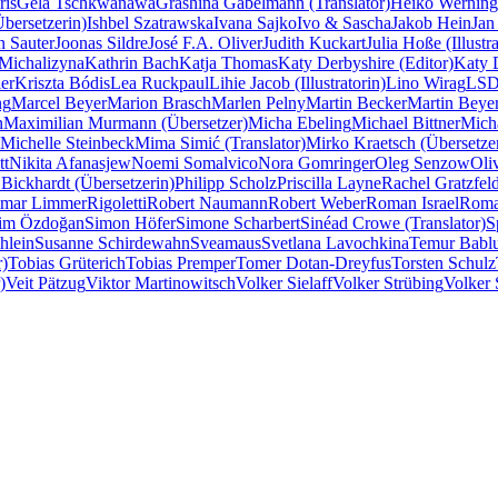
ris
Gela Tschkwanawa
Grashina Gabelmann (Translator)
Heiko Werning
Übersetzerin)
Ishbel Szatrawska
Ivana Sajko
Ivo & Sascha
Jakob Hein
Jan
n Sauter
Joonas Sildre
José F.A. Oliver
Judith Kuckart
Julia Hoße (Illustra
Michalizyna
Kathrin Bach
Katja Thomas
Katy Derbyshire (Editor)
Katy D
er
Kriszta Bódis
Lea Ruckpaul
Lihie Jacob (Illustratorin)
Lino Wirag
LSD 
ng
Marcel Beyer
Marion Brasch
Marlen Pelny
Martin Becker
Martin Beye
n
Maximilian Murmann (Übersetzer)
Micha Ebeling
Michael Bittner
Mich
Michelle Steinbeck
Mima Simić (Translator)
Mirko Kraetsch (Übersetze
tt
Nikita Afanasjew
Noemi Somalvico
Nora Gomringer
Oleg Senzow
Oli
 Bickhardt (Übersetzerin)
Philipp Scholz
Priscilla Layne
Rachel Gratzfeld
imar Limmer
Rigoletti
Robert Naumann
Robert Weber
Roman Israel
Roma
lim Özdoğan
Simon Höfer
Simone Scharbert
Sinéad Crowe (Translator)
S
hlein
Susanne Schirdewahn
Sveamaus
Svetlana Lavochkina
Temur Babl
r)
Tobias Grüterich
Tobias Premper
Tomer Dotan-Dreyfus
Torsten Schulz
)
Veit Pätzug
Viktor Martinowitsch
Volker Sielaff
Volker Strübing
Volker