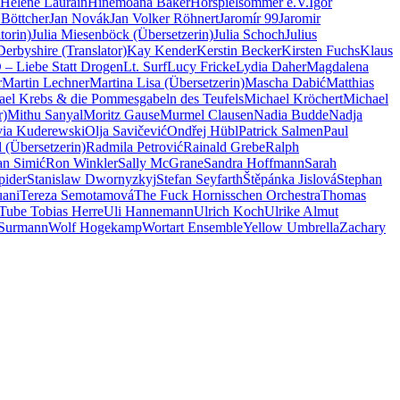
Hélène Laurain
Hinemoana Baker
Hörspielsommer e.V.
Igor
 Böttcher
Jan Novák
Jan Volker Röhnert
Jaromír 99
Jaromir
torin)
Julia Miesenböck (Übersetzerin)
Julia Schoch
Julius
erbyshire (Translator)
Kay Kender
Kerstin Becker
Kirsten Fuchs
Klaus
– Liebe Statt Drogen
Lt. Surf
Lucy Fricke
Lydia Daher
Magdalena
r
Martin Lechner
Martina Lisa (Übersetzerin)
Mascha Dabić
Matthias
ael Krebs & die Pommesgabeln des Teufels
Michael Kröchert
Michael
r)
Mithu Sanyal
Moritz Gause
Murmel Clausen
Nadia Budde
Nadja
via Kuderewski
Olja Savičević
Ondřej Hübl
Patrick Salmen
Paul
 (Übersetzerin)
Radmila Petrović
Rainald Grebe
Ralph
n Simić
Ron Winkler
Sally McGrane
Sandra Hoffmann
Sarah
pider
Stanislaw Dwornyzkyj
Stefan Seyfarth
Štěpánka Jislová
Stephan
uani
Tereza Semotamová
The Fuck Hornisschen Orchestra
Thomas
Tube Tobias Herre
Uli Hannemann
Ulrich Koch
Ulrike Almut
 Surmann
Wolf Hogekamp
Wortart Ensemble
Yellow Umbrella
Zachary