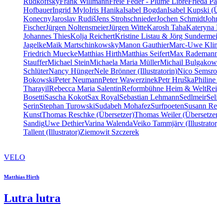
Rudkoffsky
Frank Willmann
Freie Feder - Plume Libre
Frieda Pa
Hofbauer
Ingrid Mylo
Iris Hanika
Isabel Bogdan
Isabel Kupski (
Konecny
Jaroslav Rudiš
Jens Strohschnieder
Jochen Schmidt
Joh
Fischer
Jürgen Noltensmeier
Jürgen Witte
Karosh Taha
Kateryna 
Johannes Thies
Kolja Reichert
Kristine Listau & Jörg Sundermei
Jagelke
Maik Martschinkowsky
Manon Gauthier
Marc-Uwe Kli
Friedrich Muecke
Matthias Hirth
Matthias Seifert
Max Rademan
Stauffer
Michael Stein
Michaela Maria Müller
Michail Bulgakow
Schlüter
Nancy Hünger
Nele Brönner (Illustratorin)
Nico Semsro
Bokowski
Peter Neumann
Peter Wawerzinek
Petr Hruška
Philine
Tharayil
Rebecca Maria Salentin
Reformbühne Heim & Welt
Re
Bosetti
Sascha Kokot
Sax Royal
Sebastian Lehmann
Sedlmeir
Se
Serin
Stephan Turowski
Sudabeh Mohafez
Surfpoeten
Susann Re
Kunst
Thomas Reschke (Übersetzer)
Thomas Weiler (Übersetze
Sandig
Uwe Dethier
Varina Walenda
Veiko Tammjärv (Illustrator
Tallent (Illustrator)
Ziemowit Szczerek
VELO
Matthias Hirth
Lutra lutra