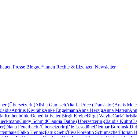
chauen
Presse
Blogger*innen
Rechte & Lizenzen
Newsletter
mer (Übersetzerin)
Alisha Gamisch
Alta L. Price (Translator)
Anaïs Meie
laidis
Andrus Kivirähk
Anke Engelmann
Anna Herzig
Anna Mateur
Ann
la Rothenbühler
Benedikt Feiten
Birgit Kreipe
Birgit Weyhe
Carl-Christi
Dieckmann
Cindy Schmid
Claudia Dathe (Übersetzerin)
Claudia Kühn
Cl
er)
Diana Feuerbach (Übersetzerin)
Die Lesedüne
Dietmar Burdinski
Dir
tenthaler
Falko Hennig
Faruk Šehić
Fiva
Florentin Schumacher
Florian 