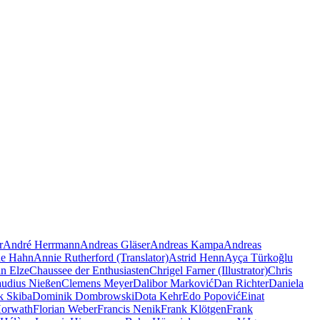
r
André Herrmann
Andreas Gläser
Andreas Kampa
Andreas
e Hahn
Annie Rutherford (Translator)
Astrid Henn
Ayça Türkoğlu
an Elze
Chaussee der Enthusiasten
Chrigel Farner (Illustrator)
Chris
audius Nießen
Clemens Meyer
Dalibor Marković
Dan Richter
Daniela
k Skiba
Dominik Dombrowski
Dota Kehr
Edo Popović
Einat
Horwath
Florian Weber
Francis Nenik
Frank Klötgen
Frank