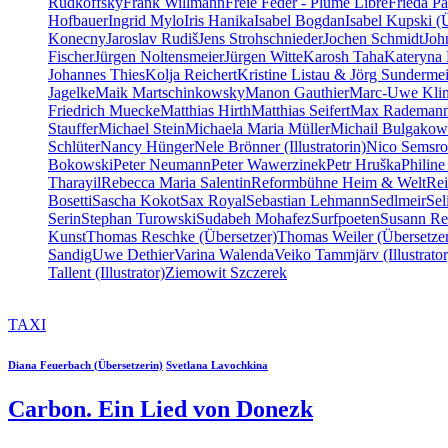
Rudkoffsky
Frank Willmann
Freie Feder - Plume Libre
Frieda Pa
Hofbauer
Ingrid Mylo
Iris Hanika
Isabel Bogdan
Isabel Kupski (
Konecny
Jaroslav Rudiš
Jens Strohschnieder
Jochen Schmidt
Joh
Fischer
Jürgen Noltensmeier
Jürgen Witte
Karosh Taha
Kateryna 
Johannes Thies
Kolja Reichert
Kristine Listau & Jörg Sundermei
Jagelke
Maik Martschinkowsky
Manon Gauthier
Marc-Uwe Kli
Friedrich Muecke
Matthias Hirth
Matthias Seifert
Max Rademan
Stauffer
Michael Stein
Michaela Maria Müller
Michail Bulgakow
Schlüter
Nancy Hünger
Nele Brönner (Illustratorin)
Nico Semsro
Bokowski
Peter Neumann
Peter Wawerzinek
Petr Hruška
Philine
Tharayil
Rebecca Maria Salentin
Reformbühne Heim & Welt
Re
Bosetti
Sascha Kokot
Sax Royal
Sebastian Lehmann
Sedlmeir
Se
Serin
Stephan Turowski
Sudabeh Mohafez
Surfpoeten
Susann Re
Kunst
Thomas Reschke (Übersetzer)
Thomas Weiler (Übersetze
Sandig
Uwe Dethier
Varina Walenda
Veiko Tammjärv (Illustrator
Tallent (Illustrator)
Ziemowit Szczerek
TAXI
Diana Feuerbach (Übersetzerin)
Svetlana Lavochkina
Carbon. Ein Lied von Donezk