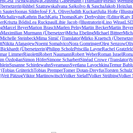
ris
Gela Tschkwanawa
Grashina Gabelmann (Translator)
Heiko Werning
Übersetzerin)
Ishbel Szatrawska
Ivana Sajko
Ivo & Sascha
Jakob Hein
Jan
n Sauter
Joonas Sildre
José F.A. Oliver
Judith Kuckart
Julia Hoße (Illustra
Michalizyna
Kathrin Bach
Katja Thomas
Katy Derbyshire (Editor)
Katy D
er
Kriszta Bódis
Lea Ruckpaul
Lihie Jacob (Illustratorin)
Lino Wirag
LSD 
ng
Marcel Beyer
Marion Brasch
Marlen Pelny
Martin Becker
Martin Beye
n
Maximilian Murmann (Übersetzer)
Micha Ebeling
Michael Bittner
Mich
Michelle Steinbeck
Mima Simić (Translator)
Mirko Kraetsch (Übersetze
tt
Nikita Afanasjew
Noemi Somalvico
Nora Gomringer
Oleg Senzow
Oli
 Bickhardt (Übersetzerin)
Philipp Scholz
Priscilla Layne
Rachel Gratzfeld
imar Limmer
Rigoletti
Robert Naumann
Robert Weber
Roman Israel
Roma
lim Özdoğan
Simon Höfer
Simone Scharbert
Sinéad Crowe (Translator)
S
hlein
Susanne Schirdewahn
Sveamaus
Svetlana Lavochkina
Temur Babl
r)
Tobias Grüterich
Tobias Premper
Tomer Dotan-Dreyfus
Torsten Schulz
)
Veit Pätzug
Viktor Martinowitsch
Volker Sielaff
Volker Strübing
Volker