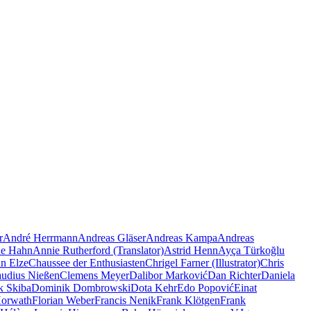
r
André Herrmann
Andreas Gläser
Andreas Kampa
Andreas
e Hahn
Annie Rutherford (Translator)
Astrid Henn
Ayça Türkoğlu
an Elze
Chaussee der Enthusiasten
Chrigel Farner (Illustrator)
Chris
audius Nießen
Clemens Meyer
Dalibor Marković
Dan Richter
Daniela
k Skiba
Dominik Dombrowski
Dota Kehr
Edo Popović
Einat
Horwath
Florian Weber
Francis Nenik
Frank Klötgen
Frank