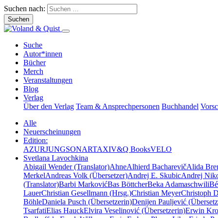
Suchen nach:
Suche
Autor*innen
Bücher
Merch
Veranstaltungen
Blog
Verlag
Über den Verlag
Team & Ansprechpersonen
Buchhandel
Vors
Alle
Neuerscheinungen
Edition:
AZUR
JUNG
SONAR
TAXI
V&Q Books
VELO
Svetlana Lavochkina
Abigail Wender (Translator)
Ahne
Alhierd Bacharevič
Alida Bre
Merkel
Andreas Volk (Übersetzer)
Andrej E. Skubic
Andrej Niko
(Translator)
Barbi Marković
Bas Böttcher
Beka Adamaschwili
Bé
Lauer
Christian Gesellmann (Hrsg.)
Christian Meyer
Christoph 
Böhle
Daniela Pusch (Übersetzerin)
Denijen Pauljević (Übersetz
Tsarfati
Elias Hauck
Elvira Veselinović (Übersetzerin)
Erwin Krot