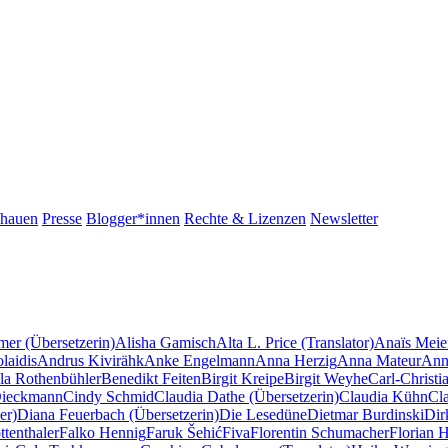
chauen
Presse
Blogger*innen
Rechte & Lizenzen
Newsletter
mer (Übersetzerin)
Alisha Gamisch
Alta L. Price (Translator)
Anaïs Meie
laidis
Andrus Kivirähk
Anke Engelmann
Anna Herzig
Anna Mateur
Ann
la Rothenbühler
Benedikt Feiten
Birgit Kreipe
Birgit Weyhe
Carl-Christi
Dieckmann
Cindy Schmid
Claudia Dathe (Übersetzerin)
Claudia Kühn
Cl
er)
Diana Feuerbach (Übersetzerin)
Die Lesedüne
Dietmar Burdinski
Dir
tenthaler
Falko Hennig
Faruk Šehić
Fiva
Florentin Schumacher
Florian 