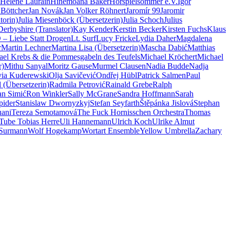
Hélène Laurain
Hinemoana Baker
Hörspielsommer e.V.
Igor
 Böttcher
Jan Novák
Jan Volker Röhnert
Jaromír 99
Jaromir
torin)
Julia Miesenböck (Übersetzerin)
Julia Schoch
Julius
erbyshire (Translator)
Kay Kender
Kerstin Becker
Kirsten Fuchs
Klaus
– Liebe Statt Drogen
Lt. Surf
Lucy Fricke
Lydia Daher
Magdalena
r
Martin Lechner
Martina Lisa (Übersetzerin)
Mascha Dabić
Matthias
ael Krebs & die Pommesgabeln des Teufels
Michael Kröchert
Michael
r)
Mithu Sanyal
Moritz Gause
Murmel Clausen
Nadia Budde
Nadja
via Kuderewski
Olja Savičević
Ondřej Hübl
Patrick Salmen
Paul
 (Übersetzerin)
Radmila Petrović
Rainald Grebe
Ralph
n Simić
Ron Winkler
Sally McGrane
Sandra Hoffmann
Sarah
pider
Stanislaw Dwornyzkyj
Stefan Seyfarth
Štěpánka Jislová
Stephan
uani
Tereza Semotamová
The Fuck Hornisschen Orchestra
Thomas
Tube Tobias Herre
Uli Hannemann
Ulrich Koch
Ulrike Almut
 Surmann
Wolf Hogekamp
Wortart Ensemble
Yellow Umbrella
Zachary