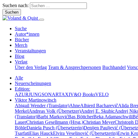
Suchen nach:
Suche
Autor*innen
Bücher
Merch
Veranstaltungen
Blog
Verlag
Über den Verlag
Team & Ansprechpersonen
Buchhandel
Vors
Alle
Neuerscheinungen
Edition:
AZUR
JUNG
SONAR
TAXI
V&Q Books
VELO
Viktor Martinowitsch
Abigail Wender (Translator)
Ahne
Alhierd Bacharevič
Alida Bre
Merkel
Andreas Volk (Übersetzer)
Andrej E. Skubic
Andrej Niko
(Translator)
Barbi Marković
Bas Böttcher
Beka Adamaschwili
Bé
Lauer
Christian Gesellmann (Hrsg.)
Christian Meyer
Christoph 
Böhle
Daniela Pusch (Übersetzerin)
Denijen Pauljević (Übersetz
Tsarfati
Elias Hauck
Elvira Veselinović (Übersetzerin)
Erwin Krot