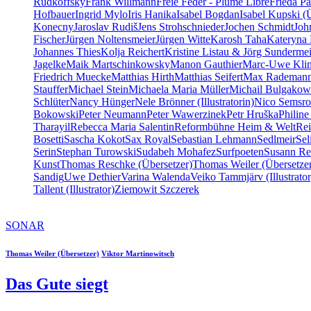
Rudkoffsky
Frank Willmann
Freie Feder - Plume Libre
Frieda Pa
Hofbauer
Ingrid Mylo
Iris Hanika
Isabel Bogdan
Isabel Kupski (
Konecny
Jaroslav Rudiš
Jens Strohschnieder
Jochen Schmidt
Joh
Fischer
Jürgen Noltensmeier
Jürgen Witte
Karosh Taha
Kateryna 
Johannes Thies
Kolja Reichert
Kristine Listau & Jörg Sundermei
Jagelke
Maik Martschinkowsky
Manon Gauthier
Marc-Uwe Kli
Friedrich Muecke
Matthias Hirth
Matthias Seifert
Max Rademan
Stauffer
Michael Stein
Michaela Maria Müller
Michail Bulgakow
Schlüter
Nancy Hünger
Nele Brönner (Illustratorin)
Nico Semsro
Bokowski
Peter Neumann
Peter Wawerzinek
Petr Hruška
Philine
Tharayil
Rebecca Maria Salentin
Reformbühne Heim & Welt
Re
Bosetti
Sascha Kokot
Sax Royal
Sebastian Lehmann
Sedlmeir
Se
Serin
Stephan Turowski
Sudabeh Mohafez
Surfpoeten
Susann Re
Kunst
Thomas Reschke (Übersetzer)
Thomas Weiler (Übersetze
Sandig
Uwe Dethier
Varina Walenda
Veiko Tammjärv (Illustrator
Tallent (Illustrator)
Ziemowit Szczerek
SONAR
Thomas Weiler (Übersetzer)
Viktor Martinowitsch
Das Gute siegt