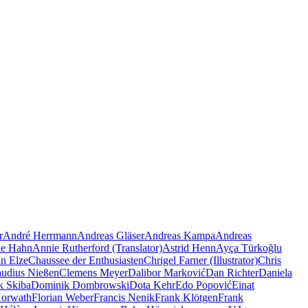
r
André Herrmann
Andreas Gläser
Andreas Kampa
Andreas
e Hahn
Annie Rutherford (Translator)
Astrid Henn
Ayça Türkoğlu
an Elze
Chaussee der Enthusiasten
Chrigel Farner (Illustrator)
Chris
audius Nießen
Clemens Meyer
Dalibor Marković
Dan Richter
Daniela
k Skiba
Dominik Dombrowski
Dota Kehr
Edo Popović
Einat
Horwath
Florian Weber
Francis Nenik
Frank Klötgen
Frank