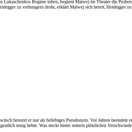
 Lukaschenkos Regime toben, beginnt Matwej im Theater die Proben z
Heidegger zu verhungern droht, erklärt Matwej sich bereit, Heidegger zu
tsch benutzt er nur als beliebiges Pseudonym. Vor Jahren beendete er,
gentlich innig liebte. Was steckt hinter seinem plötzlichen Verschwind