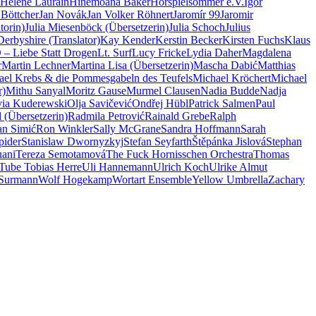
Hélène Laurain
Hinemoana Baker
Hörspielsommer e.V.
Igor
 Böttcher
Jan Novák
Jan Volker Röhnert
Jaromír 99
Jaromir
torin)
Julia Miesenböck (Übersetzerin)
Julia Schoch
Julius
erbyshire (Translator)
Kay Kender
Kerstin Becker
Kirsten Fuchs
Klaus
– Liebe Statt Drogen
Lt. Surf
Lucy Fricke
Lydia Daher
Magdalena
r
Martin Lechner
Martina Lisa (Übersetzerin)
Mascha Dabić
Matthias
ael Krebs & die Pommesgabeln des Teufels
Michael Kröchert
Michael
r)
Mithu Sanyal
Moritz Gause
Murmel Clausen
Nadia Budde
Nadja
via Kuderewski
Olja Savičević
Ondřej Hübl
Patrick Salmen
Paul
 (Übersetzerin)
Radmila Petrović
Rainald Grebe
Ralph
n Simić
Ron Winkler
Sally McGrane
Sandra Hoffmann
Sarah
pider
Stanislaw Dwornyzkyj
Stefan Seyfarth
Štěpánka Jislová
Stephan
uani
Tereza Semotamová
The Fuck Hornisschen Orchestra
Thomas
Tube Tobias Herre
Uli Hannemann
Ulrich Koch
Ulrike Almut
 Surmann
Wolf Hogekamp
Wortart Ensemble
Yellow Umbrella
Zachary