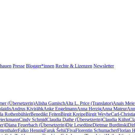
chauen
Presse
Blogger*innen
Rechte & Lizenzen
Newsletter
mer (Übersetzerin)
Alisha Gamisch
Alta L. Price (Translator)
Anaïs Meie
laidis
Andrus Kivirähk
Anke Engelmann
Anna Herzig
Anna Mateur
Ann
la Rothenbühler
Benedikt Feiten
Birgit Kreipe
Birgit Weyhe
Carl-Christi
Dieckmann
Cindy Schmid
Claudia Dathe (Übersetzerin)
Claudia Kühn
Cl
er)
Diana Feuerbach (Übersetzerin)
Die Lesedüne
Dietmar Burdinski
Dir
tenthaler
Falko Hennig
Faruk Šehić
Fiva
Florentin Schumacher
Florian 