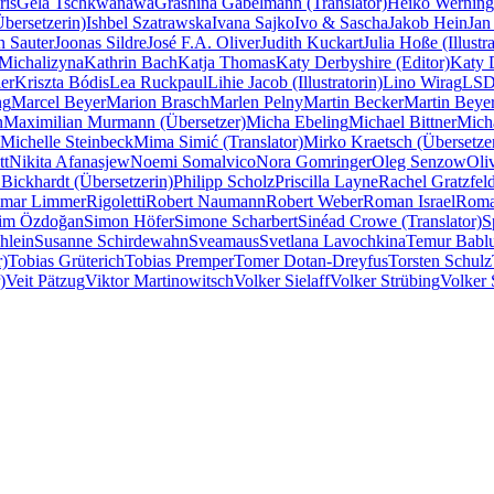
ris
Gela Tschkwanawa
Grashina Gabelmann (Translator)
Heiko Werning
Übersetzerin)
Ishbel Szatrawska
Ivana Sajko
Ivo & Sascha
Jakob Hein
Jan
n Sauter
Joonas Sildre
José F.A. Oliver
Judith Kuckart
Julia Hoße (Illustra
Michalizyna
Kathrin Bach
Katja Thomas
Katy Derbyshire (Editor)
Katy D
er
Kriszta Bódis
Lea Ruckpaul
Lihie Jacob (Illustratorin)
Lino Wirag
LSD 
ng
Marcel Beyer
Marion Brasch
Marlen Pelny
Martin Becker
Martin Beye
n
Maximilian Murmann (Übersetzer)
Micha Ebeling
Michael Bittner
Mich
Michelle Steinbeck
Mima Simić (Translator)
Mirko Kraetsch (Übersetze
tt
Nikita Afanasjew
Noemi Somalvico
Nora Gomringer
Oleg Senzow
Oli
 Bickhardt (Übersetzerin)
Philipp Scholz
Priscilla Layne
Rachel Gratzfeld
imar Limmer
Rigoletti
Robert Naumann
Robert Weber
Roman Israel
Roma
lim Özdoğan
Simon Höfer
Simone Scharbert
Sinéad Crowe (Translator)
S
hlein
Susanne Schirdewahn
Sveamaus
Svetlana Lavochkina
Temur Babl
r)
Tobias Grüterich
Tobias Premper
Tomer Dotan-Dreyfus
Torsten Schulz
)
Veit Pätzug
Viktor Martinowitsch
Volker Sielaff
Volker Strübing
Volker