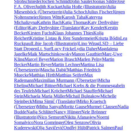
Strohschnieder
Jochen Schmidt
John Sauter
Joonas Sildre
José
F.A. Oliver
Judith Kuckart
Julia Hoße (Illustratorin)
Julia
Miesenböck (Übersetzerin)
Julia Schoch
Julius Fischer
Jürgen
Noltensmeier
Jürgen Witte
Karosh Taha
Kateryna
Michalizyna
Kathrin Bach
Katja Thomas
Katy Derbyshire
(Editor)
Katy Derbyshire (Translator)
Kay Kender
Kerstin
Becker
Kirsten Fuchs
Klaus Johannes Thies
Kolja
Reichert
Kristine Listau & Jörg Sundermeier
Kriszta Bódis
Lea
Ruckpaul
Lihie Jacob (Illustratorin)
Lino Wirag
LSD – Liebe
Statt Drogen
Lt. Surf
Lucy Fricke
Lydia Daher
Magdalena
Jagelke
Maik Martschinkowsky
Manon Gauthier
Marc-Uwe
Kling
Marcel Beyer
Marion Brasch
Marlen Pelny
Martin
Becker
Martin Beyer
Martin Lechner
Martina Lisa
(Übersetzerin)
Mascha Dabić
Matthias Friedrich
Muecke
Matthias Hirth
Matthias Seifert
Max
Rademann
Maximilian Murmann (Übersetzer)
Micha
Ebeling
Michael Bittner
Michael Krebs & die Pommesgabeln
des Teufels
Michael Kröchert
Michael Stauffer
Michael
Stein
Michaela Maria Müller
Michail Bulgakow
Michelle
Steinbeck
Mima Simić (Translator)
Mirko Kraetsch
(Übersetzer)
Mithu Sanyal
Moritz Gause
Murmel Clausen
Nadia
Budde
Nadja Schlüter
Nancy Hünger
Nele Brönner
(Illustratorin)
Nico Semsrott
Nikita Afanasjew
Noemi
Somalvico
Nora Gomringer
Oleg Senzow
Olivia
Kuderewski
Olja Savičević
Ondřej Hübl
Patrick Salmen
Paul