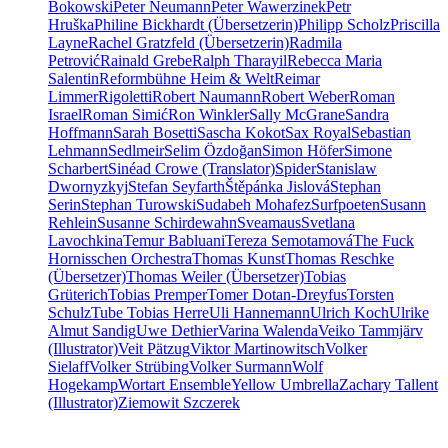
Bokowski
Peter Neumann
Peter Wawerzinek
Petr
Hruška
Philine Bickhardt (Übersetzerin)
Philipp Scholz
Priscilla
Layne
Rachel Gratzfeld (Übersetzerin)
Radmila
Petrović
Rainald Grebe
Ralph Tharayil
Rebecca Maria
Salentin
Reformbühne Heim & Welt
Reimar
Limmer
Rigoletti
Robert Naumann
Robert Weber
Roman
Israel
Roman Simić
Ron Winkler
Sally McGrane
Sandra
Hoffmann
Sarah Bosetti
Sascha Kokot
Sax Royal
Sebastian
Lehmann
Sedlmeir
Selim Özdoğan
Simon Höfer
Simone
Scharbert
Sinéad Crowe (Translator)
Spider
Stanislaw
Dwornyzkyj
Stefan Seyfarth
Štěpánka Jislová
Stephan
Serin
Stephan Turowski
Sudabeh Mohafez
Surfpoeten
Susann
Rehlein
Susanne Schirdewahn
Sveamaus
Svetlana
Lavochkina
Temur Babluani
Tereza Semotamová
The Fuck
Hornisschen Orchestra
Thomas Kunst
Thomas Reschke
(Übersetzer)
Thomas Weiler (Übersetzer)
Tobias
Grüterich
Tobias Premper
Tomer Dotan-Dreyfus
Torsten
Schulz
Tube Tobias Herre
Uli Hannemann
Ulrich Koch
Ulrike
Almut Sandig
Uwe Dethier
Varina Walenda
Veiko Tammjärv
(Illustrator)
Veit Pätzug
Viktor Martinowitsch
Volker
Sielaff
Volker Strübing
Volker Surmann
Wolf
Hogekamp
Wortart Ensemble
Yellow Umbrella
Zachary Tallent
(Illustrator)
Ziemowit Szczerek