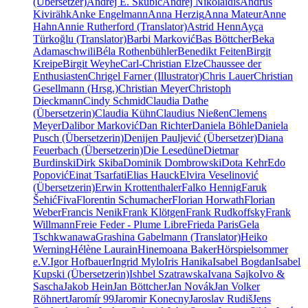
(Übersetzer)
Andrej E. Skubic
Andrej Nikolaidis
Andrus
Kivirähk
Anke Engelmann
Anna Herzig
Anna Mateur
Anne
Hahn
Annie Rutherford (Translator)
Astrid Henn
Ayça
Türkoğlu (Translator)
Barbi Marković
Bas Böttcher
Beka
Adamaschwili
Béla Rothenbühler
Benedikt Feiten
Birgit
Kreipe
Birgit Weyhe
Carl-Christian Elze
Chaussee der
Enthusiasten
Chrigel Farner (Illustrator)
Chris Lauer
Christian
Gesellmann (Hrsg.)
Christian Meyer
Christoph
Dieckmann
Cindy Schmid
Claudia Dathe
(Übersetzerin)
Claudia Kühn
Claudius Nießen
Clemens
Meyer
Dalibor Marković
Dan Richter
Daniela Böhle
Daniela
Pusch (Übersetzerin)
Denijen Pauljević (Übersetzer)
Diana
Feuerbach (Übersetzerin)
Die Lesedüne
Dietmar
Burdinski
Dirk Skiba
Dominik Dombrowski
Dota Kehr
Edo
Popović
Einat Tsarfati
Elias Hauck
Elvira Veselinović
(Übersetzerin)
Erwin Krottenthaler
Falko Hennig
Faruk
Šehić
Fiva
Florentin Schumacher
Florian Horwath
Florian
Weber
Francis Nenik
Frank Klötgen
Frank Rudkoffsky
Frank
Willmann
Freie Feder - Plume Libre
Frieda Paris
Gela
Tschkwanawa
Grashina Gabelmann (Translator)
Heiko
Werning
Hélène Laurain
Hinemoana Baker
Hörspielsommer
e.V.
Igor Hofbauer
Ingrid Mylo
Iris Hanika
Isabel Bogdan
Isabel
Kupski (Übersetzerin)
Ishbel Szatrawska
Ivana Sajko
Ivo &
Sascha
Jakob Hein
Jan Böttcher
Jan Novák
Jan Volker
Röhnert
Jaromír 99
Jaromir Konecny
Jaroslav Rudiš
Jens