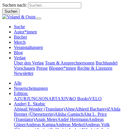
Suchen nach:
Suche
Autor*innen
Bücher
Merch
Veranstaltungen
Blog
Verlag
Über den Verlag
Team & Ansprechpersonen
Buchhandel
Vorschauen
Presse
Blogger*innen
Rechte & Lizenzen
Newsletter
Alle
Neuerscheinungen
Edition:
AZUR
JUNG
SONAR
TAXI
V&Q Books
VELO
Andrej E. Skubic
Abigail Wender (Translator)
Ahne
Alhierd Bacharevič
Alida
Bremer (Übersetzerin)
Alisha Gamisch
Alta L. Price
(Translator)
Anaïs Meier
André Herrmann
Andreas
Gläser
Andreas Kampa
Andreas Merkel
Andreas Volk