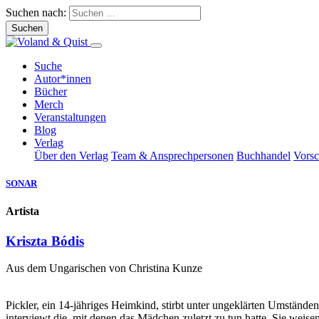
Suchen nach:
Suche
Autor*innen
Bücher
Merch
Veranstaltungen
Blog
Verlag
Über den Verlag
Team & Ansprechpersonen
Buchhandel
Vors
SONAR
Artista
Kriszta Bódis
Aus dem Ungarischen von Christina Kunze
Pickler, ein 14-jähriges Heimkind, stirbt unter ungeklärten Umständ
interviewt die, mit denen das Mädchen zuletzt zu tun hatte. Sie weise