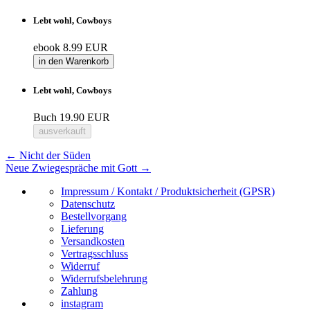
Lebt wohl, Cowboys
ebook
8.99 EUR
in den Warenkorb
Lebt wohl, Cowboys
Buch
19.90 EUR
ausverkauft
←
Nicht der Süden
Neue Zwiegespräche mit Gott
→
Impressum / Kontakt / Produktsicherheit (GPSR)
Datenschutz
Bestellvorgang
Lieferung
Versandkosten
Vertragsschluss
Widerruf
Widerrufsbelehrung
Zahlung
instagram