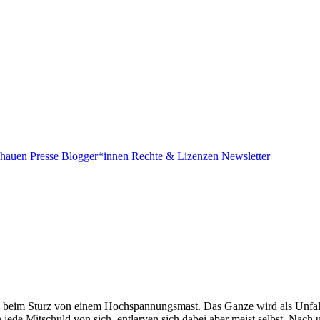
chauen
Presse
Blogger*innen
Rechte & Lizenzen
Newsletter
en beim Sturz von einem Hochspannungsmast. Das Ganze wird als Unfall 
n jede Mitschuld von sich, entlarven sich dabei aber meist selbst. Nach