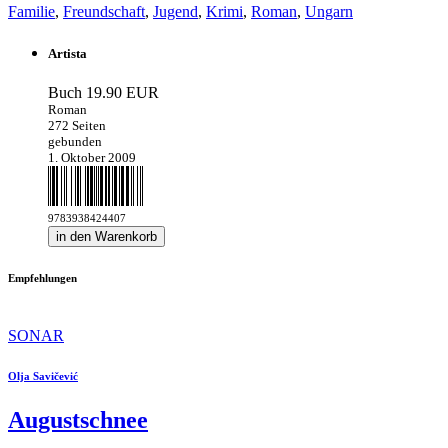
Familie
,
Freundschaft
,
Jugend
,
Krimi
,
Roman
,
Ungarn
Artista
Buch
19.90 EUR
Roman
272 Seiten
gebunden
1. Oktober 2009
9783938424407
in den Warenkorb
Empfehlungen
SONAR
Olja Savičević
Augustschnee