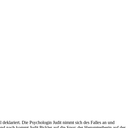
deklariert. Die Psychologin Judit nimmt sich des Falles an und
 und nach kommt Judit Pickler auf die Spur: der Herumtreiberin auf der