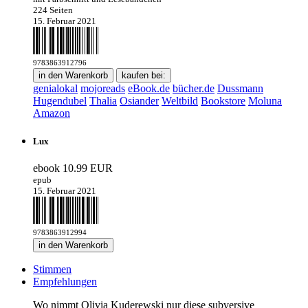
224 Seiten
15. Februar 2021
9783863912796
in den Warenkorb
kaufen bei:
genialokal
mojoreads
eBook.de
bücher.de
Dussmann
Hugendubel
Thalia
Osiander
Weltbild
Bookstore
Moluna
Amazon
Lux
ebook
10.99 EUR
epub
15. Februar 2021
9783863912994
in den Warenkorb
Stimmen
Empfehlungen
Wo nimmt Olivia Kuderewski nur diese subversive