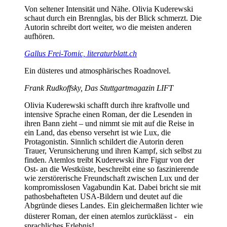
Von seltener Intensität und Nähe. Olivia Kuderewski
schaut durch ein Brennglas, bis der Blick schmerzt. Die
Autorin schreibt dort weiter, wo die meisten anderen
aufhören.
Gallus Frei-Tomic, literaturblatt.ch
Ein düsteres und atmosphärisches Roadnovel.
Frank Rudkoffsky, Das Stuttgartmagazin LIFT
Olivia Kuderewski schafft durch ihre kraftvolle und
intensive Sprache einen Roman, der die Lesenden in
ihren Bann zieht – und nimmt sie mit auf die Reise in
ein Land, das ebenso versehrt ist wie Lux, die
Protagonistin. Sinnlich schildert die Autorin deren
Trauer, Verunsicherung und ihren Kampf, sich selbst zu
finden. Atemlos treibt Kuderewski ihre Figur von der
Ost- an die Westküste, beschreibt eine so faszinierende
wie zerstörerische Freundschaft zwischen Lux und der
kompromisslosen Vagabundin Kat. Dabei bricht sie mit
pathosbehafteten USA-Bildern und deutet auf die
Abgründe dieses Landes. Ein gleichermaßen lichter wie
düsterer Roman, der einen atemlos zurücklässt - ein
sprachliches Erlebnis!