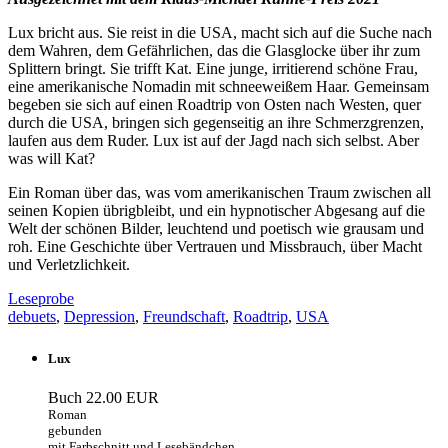
Lux bricht aus. Sie reist in die USA, macht sich auf die Suche nach
dem Wahren, dem Gefährlichen, das die Glasglocke über ihr zum
Splittern bringt. Sie trifft Kat. Eine junge, irritierend schöne Frau,
eine amerikanische Nomadin mit schneeweißem Haar. Gemeinsam
begeben sie sich auf einen Roadtrip von Osten nach Westen, quer
durch die USA, bringen sich gegenseitig an ihre Schmerzgrenzen,
laufen aus dem Ruder. Lux ist auf der Jagd nach sich selbst. Aber
was will Kat?
Ein Roman über das, was vom amerikanischen Traum zwischen all
seinen Kopien übrigbleibt, und ein hypnotischer Abgesang auf die
Welt der schönen Bilder, leuchtend und poetisch wie grausam und
roh. Eine Geschichte über Vertrauen und Missbrauch, über Macht
und Verletzlichkeit.
Leseprobe
debuets
,
Depression
,
Freundschaft
,
Roadtrip
,
USA
Lux
Buch
22.00 EUR
Roman
gebunden
mit Farbschnitt und Lesebändchen