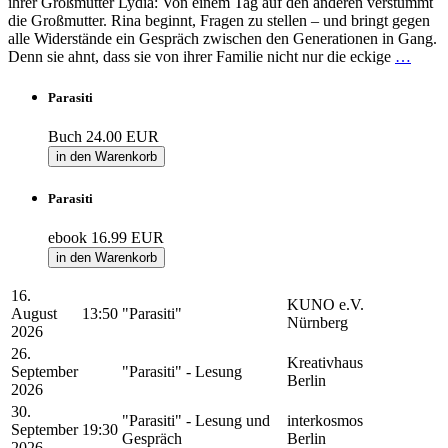
ihrer Großmutter Lydia: Von einem Tag auf den anderen verstummt
die Großmutter. Rina beginnt, Fragen zu stellen – und bringt gegen
alle Widerstände ein Gespräch zwischen den Generationen in Gang.
Denn sie ahnt, dass sie von ihrer Familie nicht nur die eckige
…
Parasiti
Buch
24.00 EUR
in den Warenkorb
Parasiti
ebook
16.99 EUR
in den Warenkorb
16.
KUNO e.V.
August
13:50
"Parasiti"
Nürnberg
2026
26.
Kreativhaus
September
"Parasiti" - Lesung
Berlin
2026
30.
"Parasiti" - Lesung und
interkosmos
September
19:30
Gespräch
Berlin
2026