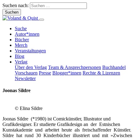
Suchen nach:
Suche
Autor*innen
Bücher
Merch
Veranstaltungen
Blog
Verlag
Über den Verlag
Team & Ansprechpersonen
Buchhandel
Vorschauen
Presse
Blogger*innen
Rechte & Lizenzen
Newsletter
Joonas Sildre
© Elina Sildre
Joonas Sildre (*1980) ist Comickünstler, Illustrator und
Grafikdesigner. Er studierte Grafikdesign an der Estnischen
Kunstakademie und arbeitet heute als freischaffender Künstler.
Sildre hat rund 30 Kinderbücher illustriert und mit »Zwischen