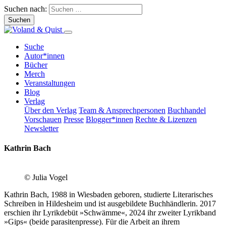
Suchen nach:
Suche
Autor*innen
Bücher
Merch
Veranstaltungen
Blog
Verlag
Über den Verlag
Team & Ansprechpersonen
Buchhandel
Vorschauen
Presse
Blogger*innen
Rechte & Lizenzen
Newsletter
Kathrin Bach
© Julia Vogel
Kathrin Bach, 1988 in Wiesbaden geboren, studierte Literarisches
Schreiben in Hildesheim und ist ausgebildete Buchhändlerin. 2017
erschien ihr Lyrikdebüt »Schwämme«, 2024 ihr zweiter Lyrikband
»Gips« (beide parasitenpresse). Für die Arbeit an ihrem