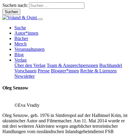
Suchen nach:
Suche
Autor*innen
Bücher
Merch
Veranstaltungen
Blog
Verlag
Über den Verlag
Team & Ansprechpersonen
Buchhandel
Vorschauen
Presse
Blogger*innen
Rechte & Lizenzen
Newsletter
Oleg Senzow
©Eva Vradiy
Oleg Senzow
, geb. 1976 in Sim
feropol auf der Halbinsel Krim, ist
ukrainischer Autor und Filmema
cher. Am 11. Mai 2014 wurde er
mit drei weiteren Aktivisten we
gen angeblicher terroristischer
Handlungen vom russländischen
Inlandsgeheimdienst FSB