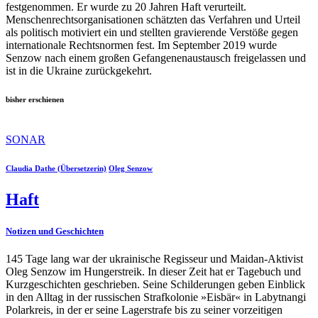
festge
nommen. Er wurde zu 20 Jahren
Haft verurteilt.
Menschenrechts
organisationen schätzten das
Verfahren und Urteil
als politisch
motiviert ein und stellten gravie
rende Verstöße gegen
interna
tionale Rechtsnormen fest. Im
September 2019 wurde
Senzow
nach einem großen Gefangenen
austausch freigelassen und
ist in
die Ukraine zurückgekehrt.
bisher erschienen
SONAR
Claudia Dathe (Übersetzerin)
Oleg Senzow
Haft
Notizen und Geschichten
145 Tage lang war der ukrainische Regisseur und Maidan-Aktivist
Oleg Senzow im Hungerstreik. In dieser Zeit hat er Tagebuch und
Kurzgeschichten geschrieben. Seine Schilderungen geben Einblick
in den Alltag in der russischen Strafkolonie »Eisbär« in Labytnangi
Polarkreis, in der er seine Lagerstrafe bis zu seiner vorzeitigen