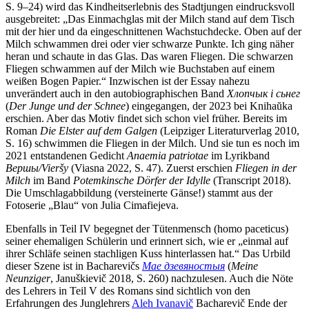
S. 9–24) wird das Kindheitserlebnis des Stadtjungen eindrucksvoll
ausgebreitet: „Das Einmachglas mit der Milch stand auf dem Tisch
mit der hier und da eingeschnittenen Wachstuchdecke. Oben auf der
Milch schwammen drei oder vier schwarze Punkte. Ich ging näher
heran und schaute in das Glas. Das waren Fliegen. Die schwarzen
Fliegen schwammen auf der Milch wie Buchstaben auf einem
weißen Bogen Papier.“ Inzwischen ist der Essay nahezu
unverändert auch in den autobiographischen Band
Хлопчык і сьнег
(
Der Junge und der Schnee
) eingegangen, der 2023 bei Knihaŭka
erschien. Aber das Motiv findet sich schon viel früher. Bereits im
Roman
Die Elster auf dem Galgen
(Leipziger Literaturverlag 2010,
S. 16) schwimmen die Fliegen in der Milch. Und sie tun es noch im
2021 entstandenen Gedicht
Anaemia patriotae
im Lyrikband
Вершы/Vieršy
(Viasna 2022, S. 47). Zuerst erschien
Fliegen in der
Milch
im Band
Potemkinsche Dörfer der Idylle
(Transcript 2018).
Die Umschlagabbildung (versteinerte Gänse!) stammt aus der
Fotoserie „Blau“ von Julia Cimafiejeva.
Ebenfalls in Teil IV begegnet der Tütenmensch (homo paceticus)
seiner ehemaligen Schülerin und erinnert sich, wie er „einmal auf
ihrer Schläfe seinen stachligen Kuss hinterlassen hat.“ Das Urbild
dieser Szene ist in Bacharevičs
Мае дзевяностыя
(
Meine
Neunziger
, Januškievič 2018, S. 260) nachzulesen. Auch die Nöte
des Lehrers in Teil V des Romans sind sichtlich von den
Erfahrungen des Junglehrers
Aleh Ivanavič
Bacharevič Ende der