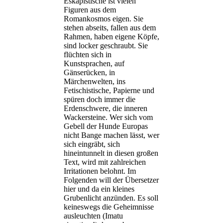
Eskapistische ist vielen
Figuren aus dem
Romankosmos eigen. Sie
stehen abseits, fallen aus dem
Rahmen, haben eigene Köpfe,
sind locker geschraubt. Sie
flüchten sich in
Kunstsprachen, auf
Gänserücken, in
Märchenwelten, ins
Fetischistische, Papierne und
spüren doch immer die
Erdenschwere, die inneren
Wackersteine. Wer sich vom
Gebell der Hunde Europas
nicht Bange machen lässt, wer
sich eingräbt, sich
hineintunnelt in diesen großen
Text, wird mit zahlreichen
Irritationen belohnt. Im
Folgenden will der Übersetzer
hier und da ein kleines
Grubenlicht anzünden. Es soll
keineswegs die Geheimnisse
ausleuchten (Imatu