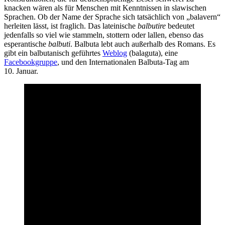
knacken wären als für Menschen mit Kenntnissen in slawischen
Sprachen. Ob der Name der Sprache sich tatsächlich von „balavern“
herleiten lässt, ist fraglich. Das lateinische
balbutire
bedeutet
jedenfalls so viel wie stammeln, stottern oder lallen, ebenso das
esperantische
balbuti
. Balbuta lebt auch außerhalb des Romans. Es
gibt ein balbutanisch geführtes
Weblog
(balaguta), eine
Facebookgruppe
, und den Internationalen Balbuta-Tag am
10. Januar.