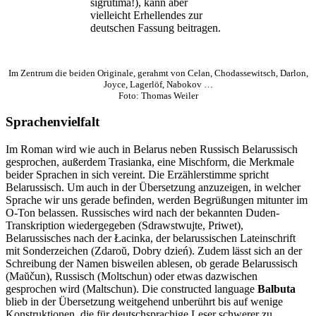
sigrutima!), kann aber
vielleicht Erhellendes zur
deutschen Fassung beitragen.
Im Zentrum die beiden Originale, gerahmt von Celan, Chodassewitsch, Darlon,
Joyce, Lagerlöf, Nabokov …
Foto: Thomas Weiler
Sprachenvielfalt
Im Roman wird wie auch in Belarus neben Russisch Belarussisch
gesprochen, außerdem Trasianka, eine Mischform, die Merkmale
beider Sprachen in sich vereint. Die Erzählerstimme spricht
Belarussisch. Um auch in der Übersetzung anzuzeigen, in welcher
Sprache wir uns gerade befinden, werden Begrüßungen mitunter im
O-Ton belassen. Russisches wird nach der bekannten Duden-
Transkription wiedergegeben (Sdrawstwujte, Priwet),
Belarussisches nach der Łacinka, der belarussischen Lateinschrift
mit Sonderzeichen (Zdaroŭ, Dobry dzień). Zudem lässt sich an der
Schreibung der Namen bisweilen ablesen, ob gerade Belarussisch
(Maŭčun), Russisch (Moltschun) oder etwas dazwischen
gesprochen wird (Maltschun). Die constructed language
Balbuta
blieb in der Übersetzung weitgehend unberührt bis auf wenige
Konstruktionen, die für deutschsprachige Leser schwerer zu