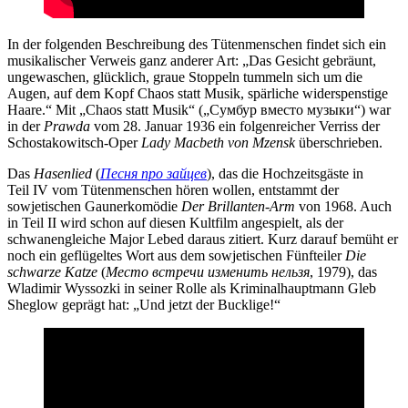
In der folgenden Beschreibung des Tütenmenschen findet sich ein
musikalischer Verweis ganz anderer Art: „Das Gesicht gebräunt,
ungewaschen, glücklich, graue Stoppeln tummeln sich um die
Augen, auf dem Kopf Chaos statt Musik, spärliche widerspenstige
Haare.“ Mit „Chaos statt Musik“ („Сумбур вместо музыки“) war
in der
Prawda
vom 28. Januar 1936 ein folgenreicher Verriss der
Schostakowitsch-Oper
Lady Macbeth von Mzensk
überschrieben.
Das
Hasenlied
(
Песня про зайцев
), das die Hochzeitsgäste in
Teil IV vom Tütenmenschen hören wollen, entstammt der
sowjetischen Gaunerkomödie
Der Brillanten-Arm
von 1968. Auch
in Teil II wird schon auf diesen Kultfilm angespielt, als der
schwanengleiche Major Lebed daraus zitiert. Kurz darauf bemüht er
noch ein geflügeltes Wort aus dem sowjetischen Fünfteiler
Die
schwarze Katze
(
Место встречи изменить нельзя
, 1979), das
Wladimir Wyssozki in seiner Rolle als Kriminalhauptmann Gleb
Sheglow geprägt hat: „Und jetzt der Bucklige!“