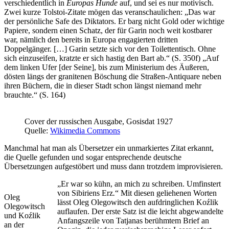
verschiedentlich in
Europas Hunde
auf, und sei es nur motivisch.
Zwei kurze Tolstoi-Zitate mögen das veranschaulichen: „Das war
der persönliche Safe des Diktators. Er barg nicht Gold oder wichtige
Papiere, sondern einen Schatz, der für Garin noch weit kostbarer
war, nämlich den bereits in Europa engagierten dritten
Doppelgänger. […] Garin setzte sich vor den Toilettentisch. Ohne
sich einzuseifen, kratzte er sich hastig den Bart ab.“ (S. 350f) „Auf
dem linken Ufer [der Seine], bis zum Ministerium des Äußeren,
dösten längs der granitenen Böschung die Straßen-Antiquare neben
ihren Büchern, die in dieser Stadt schon längst niemand mehr
brauchte.“ (S. 164)
Cover der russischen Ausgabe, Gosisdat 1927
Quelle:
Wikimedia Commons
Manchmal hat man als Übersetzer ein unmarkiertes Zitat erkannt,
die Quelle gefunden und sogar entsprechende deutsche
Übersetzungen aufgestöbert und muss dann trotzdem improvisieren.
„Er war so kühn, an mich zu schreiben. Umfinstert
von Sibiriens Erz
.
“ Mit diesen geliehenen Worten
Oleg
lässt Oleg Olegowitsch den aufdringlichen Koźlik
Olegowitsch
auflaufen. Der erste Satz ist die leicht abgewandelte
und Koźlik
Anfangszeile von Tatjanas berühmtem Brief an
an der