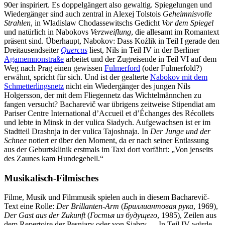
90er inspiriert. Es doppelgängert also gewaltig. Spiegelungen und
Wiedergänger sind auch zentral in Alexej Tolstois
Geheimnisvolle
Strahlen
, in Wladislaw Chodassewitschs Gedicht
Vor dem Spiegel
und natürlich in Nabokovs
Verzweiflung
, die allesamt im Romantext
präsent sind. Überhaupt, Nabokov: Dass Koźlik in Teil I gerade den
Dreitausendseiter
Quercus
liest, Nils in Teil IV in der Berliner
Agamemnonstraße
arbeitet und der Zugreisende in Teil VI auf dem
Weg nach Prag einen gewissen
Fulmerford
(oder Fulmerfold?)
erwähnt, spricht für sich. Und ist der gealterte
Nabokov mit dem
Schmetterlingsnetz
nicht ein Wiedergänger des jungen Nils
Holgersson, der mit dem Fliegennetz das Wichtelmännchen zu
fangen versucht? Bacharevič war übrigens zeitweise Stipendiat am
Pariser Centre International d’Accueil et d’Échanges des Récollets
und lebte in Minsk in der vulica Siadych. Aufgewachsen ist er im
Stadtteil Drashnja in der vulica Tajoshnaja. In
Der Junge und der
Schnee
notiert er über den Moment, da er nach seiner Entlassung
aus der Geburtsklinik erstmals im Taxi dort vorfährt: „Von jenseits
des Zaunes kam Hundegebell.“
Musikalisch-Filmisches
Filme, Musik und Filmmusik spielen auch in diesem Bacharevič-
Text eine Rolle:
Der Brillanten-Arm
(
Бриллиантовая рука
, 1969),
Der Gast aus der Zukunft
(
Гостья из будущего
, 1985), Zeilen aus
dem Repertoire der Pesnjary oder von Sjabry … In Teil IV würde