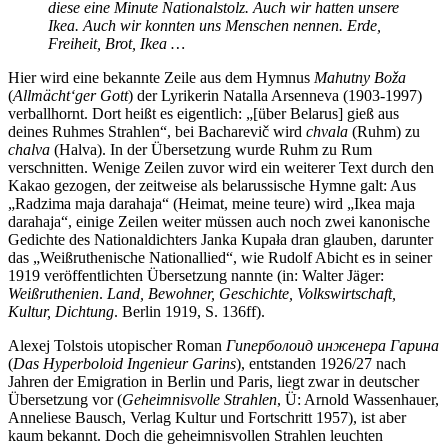
diese eine Minute Nationalstolz. Auch wir hatten unsere
Ikea. Auch wir konnten uns Menschen nennen. Erde,
Freiheit, Brot, Ikea …
Hier wird eine bekannte Zeile aus dem Hymnus
Mahutny Boža
(
Allmächt‘ger Gott
) der Lyrikerin Natalla Arsenneva (1903-1997)
verballhornt. Dort heißt es eigentlich: „[über Belarus] gieß aus
deines Ruhmes Strahlen“, bei Bacharevič wird
chvala
(Ruhm) zu
chalva
(Halva). In der Übersetzung wurde Ruhm zu Rum
verschnitten. Wenige Zeilen zuvor wird ein weiterer Text durch den
Kakao gezogen, der zeitweise als belarussische Hymne galt: Aus
„Radzima maja darahaja“ (Heimat, meine teure) wird „Ikea maja
darahaja“, einige Zeilen weiter müssen auch noch zwei kanonische
Gedichte des Nationaldichters Janka Kupała dran glauben, darunter
das „Weißruthenische Nationallied“, wie Rudolf Abicht es in seiner
1919 veröffentlichten Übersetzung nannte (in: Walter Jäger:
Weißruthenien
.
Land, Bewohner, Geschichte, Volkswirtschaft,
Kultur, Dichtung
. Berlin 1919, S. 136ff).
Alexej Tolstois utopischer Roman
Гиперболоид инженера Гарина
(
Das Hyperboloid Ingenieur Garins
), entstanden 1926/27 nach
Jahren der Emigration in Berlin und Paris, liegt zwar in deutscher
Übersetzung vor (
Geheimnisvolle Strahlen
, Ü: Arnold Wassenhauer,
Anneliese Bausch, Verlag Kultur und Fortschritt 1957), ist aber
kaum bekannt. Doch die geheimnisvollen Strahlen leuchten