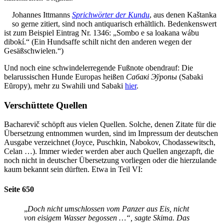
Johannes Ittmanns
Sprichwörter der Kundu
, aus denen Kaštanka
so gerne zitiert, sind noch antiquarisch erhältlich. Bedenkenswert
ist zum Beispiel Eintrag Nr. 1346: „Sombo e sa loakana wábu
dibokí.“ (Ein Hundsaffe schilt nicht den anderen wegen der
Gesäßschwielen.“)
Und noch eine schwindelerregende Fußnote obendrauf: Die
belarussischen Hunde Europas heißen
Сабакі Эўропы
(Sabaki
Eŭropy), mehr zu Swahili und Sabaki
hier
.
Verschüttete Quellen
Bacharevič schöpft aus vielen Quellen. Solche, denen Zitate für die
Übersetzung entnommen wurden, sind im Impressum der deutschen
Ausgabe verzeichnet (Joyce, Puschkin, Nabokov, Chodassewitsch,
Celan …). Immer wieder werden aber auch Quellen angezapft, die
noch nicht in deutscher Übersetzung vorliegen oder die hierzulande
kaum bekannt sein dürften. Etwa in Teil VI:
Seite 650
„
Doch nicht umschlossen vom Panzer aus Eis, nicht
von eisigem Wasser begossen …“, sagte Skima. Das