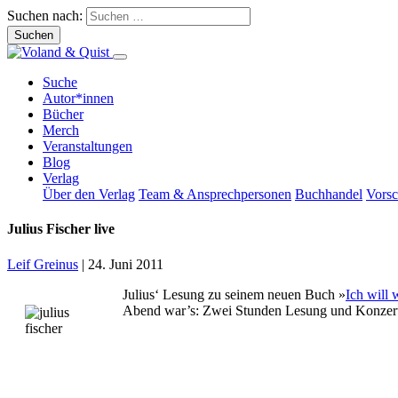
Suchen nach:
Suche
Autor*innen
Bücher
Merch
Veranstaltungen
Blog
Verlag
Über den Verlag
Team & Ansprechpersonen
Buchhandel
Vors
Julius Fischer live
Leif Greinus
|
24. Juni 2011
Julius‘ Lesung zu seinem neuen Buch »
Ich will 
Abend war’s: Zwei Stunden Lesung und Konzert 