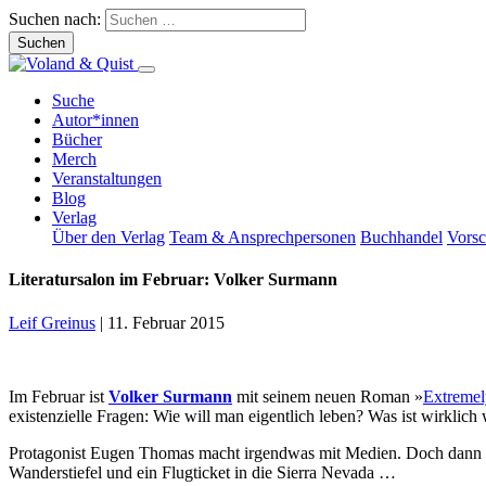
Suchen nach:
Suche
Autor*innen
Bücher
Merch
Veranstaltungen
Blog
Verlag
Über den Verlag
Team & Ansprechpersonen
Buchhandel
Vors
Literatursalon im Februar: Volker Surmann
Leif Greinus
|
11. Februar 2015
Im Februar ist
Volker Surmann
mit seinem neuen Roman »
Extremel
existenzielle Fragen: Wie will man eigentlich leben? Was ist wirklich 
Protagonist Eugen Thomas macht irgendwas mit Medien. Doch dann stei
Wanderstiefel und ein Flugticket in die Sierra Nevada …