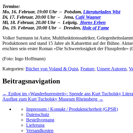
Termine:
Mo, 16. Februar, 19:00 Uhr – Potsdam,
Literaturladen Wist
Di, 17. Februar, 20:00 Uhr – Jena,
Café Wagner
Mi, 18. Februar, 20.00 Uhr – Leipzig,
Horns Erben
Do, 19. Februar, 20:00 Uhr – Dresden,
Hole of Fame
Volker Surmann ist Autor, Multifunktionssatiriker, Gelegenheitsslamm
Produktionen und stand 15 Jahre als Kabarettist auf der Bühne. Aktue
erschien sein erster Roman »Die Schwerelosigkeit der Flusspferde« 
(Foto: Ingo Hoffmann)
Kategorien:
Bücher von Voland & Quist
,
Feature
,
Unsere Autoren
,
Ve
Beitragsnavigation
←
Epilog im »Wanderhurenstreit«: Spende ans Kurt Tucholsky Lite
Ausflug zum Kurt Tucholsky Museum Rheinsberg
→
Impressum / Kontakt / Produktsicherheit (GPSR)
Datenschutz
Bestellvorgang
Lieferung
Versandkosten