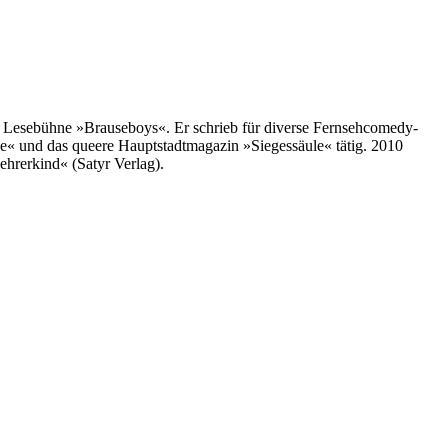
der Lesebühne »Brauseboys«. Er schrieb für diverse Fernsehcomedy-
ine« und das queere Hauptstadtmagazin »Siegessäule« tätig. 2010
hrerkind« (Satyr Verlag).