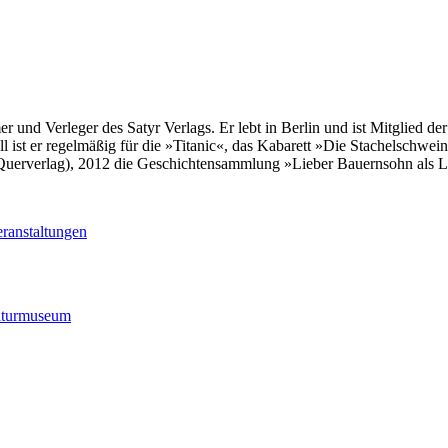
er und Verleger des Satyr Verlags. Er lebt in Berlin und ist Mitglied 
ll ist er regelmäßig für die »Titanic«, das Kabarett »Die Stachelschwe
(Querverlag), 2012 die Geschichtensammlung »Lieber Bauernsohn als Le
ranstaltungen
raturmuseum