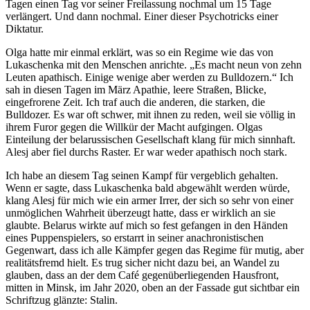
Tagen einen Tag vor seiner Freilassung nochmal um 15 Tage
verlängert. Und dann nochmal. Einer dieser Psychotricks einer
Diktatur.
Olga hatte mir einmal erklärt, was so ein Regime wie das von
Lukaschenka mit den Menschen anrichte. „Es macht neun von zehn
Leuten apathisch. Einige wenige aber werden zu Bulldozern.“ Ich
sah in diesen Tagen im März Apathie, leere Straßen, Blicke,
eingefrorene Zeit. Ich traf auch die anderen, die starken, die
Bulldozer. Es war oft schwer, mit ihnen zu reden, weil sie völlig in
ihrem Furor gegen die Willkür der Macht aufgingen. Olgas
Einteilung der belarussischen Gesellschaft klang für mich sinnhaft.
Alesj aber fiel durchs Raster. Er war weder apathisch noch stark.
Ich habe an diesem Tag seinen Kampf für vergeblich gehalten.
Wenn er sagte, dass Lukaschenka bald abgewählt werden würde,
klang Alesj für mich wie ein armer Irrer, der sich so sehr von einer
unmöglichen Wahrheit überzeugt hatte, dass er wirklich an sie
glaubte. Belarus wirkte auf mich so fest gefangen in den Händen
eines Puppenspielers, so erstarrt in seiner anachronistischen
Gegenwart, dass ich alle Kämpfer gegen das Regime für mutig, aber
realitätsfremd hielt. Es trug sicher nicht dazu bei, an Wandel zu
glauben, dass an der dem Café gegenüberliegenden Hausfront,
mitten in Minsk, im Jahr 2020, oben an der Fassade gut sichtbar ein
Schriftzug glänzte: Stalin.