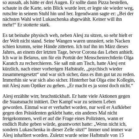
so aussah, als hätte er drei Augen. Er sollte dann Pizza bestellen,
schaute in die Karte, sein Blick wurde leer, er legte sie wieder weg,
rutschte in seinem Stuhl hin und her. Irgendwann sagte er: „Bei der
nächsten Wahl wird Lukaschenka abgewählt. Keiner will ihn
mehr!“ Er stotterte stark.
Es tat beinahe physisch weh, neben Alesj zu sitzen, so sehr hielt er
der Welt nicht stand. Seine Wangen waren unrasiert, sein Nacken
schien krumm, seine Hände zitterten. Ich traf ihn im März dieses
Jahres, an einem der letzten Tage, bevor Corona das Leben anhielt.
Ich war in Belarus, um für ein Porträt der Menschenrechtlerin Olga
Karatch zu recherchieren. Sie saß mit am Tisch, hatte Alesj erst
kürzlich, nach einer vorherigen Haftstrafe, „psychisch wieder
zusammengesetzt“ und war sich sicher, dass es ihm gut tat zu reden.
Immerhin sie war sich also sicher. Hinterher bat Olga eine Kollegin,
mit Alesj zum Optiker zu gehen. „Er macht es ja sonst doch nicht.“
Alesj erzählte wirr, bruchstückhaft. Er hatte viele Aktionen gegen
die Staatsmacht initiiert. Der Kampf war zu seinem Leben
geworden. Einmal war er verhaftet worden, nur weil er Aufkleber
gegen den Präsidenten geklebt hatte, ein anderes Mal nicht
freigekommen, weil er auf die Frage eines Polizisten, wann er
endlich Ruhe geben würde, geantwortet hatte: „Wenn nicht ich,
sondern Lukaschenka in dieser Zelle sitzt!“ Immer und immer war
Alesj inhaftiert worden. Zuletzt wurde seine Haftstrafe von 15