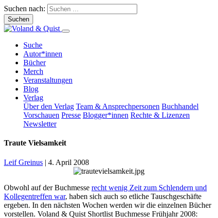
Suchen nach:
Suche
Autor*innen
Bücher
Merch
Veranstaltungen
Blog
Verlag
Über den Verlag
Team & Ansprechpersonen
Buchhandel
Vorschauen
Presse
Blogger*innen
Rechte & Lizenzen
Newsletter
Traute Vielsamkeit
Leif Greinus
|
4. April 2008
Obwohl auf der Buchmesse
recht wenig Zeit zum Schlendern und
Kollegentreffen war
, haben sich auch so etliche Tauschgeschäfte
ergeben. In den nächsten Wochen werden wir die einzelnen Bücher
vorstellen. Voland & Quist Shortlist Buchmesse Frühjahr 2008: