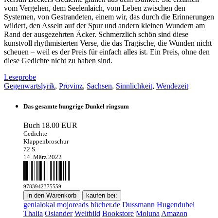
vom Vergehen, dem Seelenlaich, vom Leben zwischen den
Systemen, von Gestrandeten, einem wir, das durch die Erinnerungen
wildert, den Asseln auf der Spur und andern kleinen Wundern am
Rand der ausgezehrten Äcker. Schmerzlich schön sind diese
kunstvoll rhythmisierten Verse, die das Tragische, die Wunden nicht
scheuen – weil es der Preis für einfach alles ist. Ein Preis, ohne den
diese Gedichte nicht zu haben sind.
Leseprobe
Gegenwartslyrik
,
Provinz
,
Sachsen
,
Sinnlichkeit
,
Wendezeit
Das gesamte hungrige Dunkel ringsum
Buch
18.00 EUR
Gedichte
Klappenbroschur
72 S.
14. März 2022
9783942375559
in den Warenkorb
kaufen bei:
genialokal
mojoreads
bücher.de
Dussmann
Hugendubel
Thalia
Osiander
Weltbild
Bookstore
Moluna
Amazon