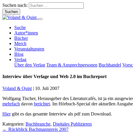
Suchen nach:
Suche
Autor*innen
Bücher
Merch
Veranstaltungen
Blog
Verlag
Über den Verlag
Team & Ansprechpersonen
Buchhandel
Vors
Interview über Verlage und Web 2.0 im Buchreport
Voland & Quist
|
10. Juli 2007
Wolfgang Tischer, Herausgeber des Literaturcafés, ist ja ein ausgew
mehrfach
davon
berichtet
. Im Hörbuch-Special der aktuellen Ausga
Hier
gibt es das gesamte Interview als pdf zum Download.
Kategorien:
Buchbranche
,
Digitales Publizieren
Beitragsnavigation
←
Rückblick Bachmannpreis 2007