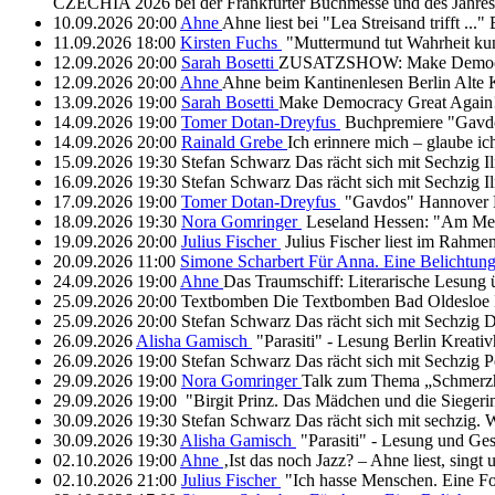
CZECHIA 2026 bei der Frankfurter Buchmesse und des Jahres 
10.09.2026
20:00
Ahne
Ahne liest bei "Lea Streisand trifft ..."
11.09.2026
18:00
Kirsten Fuchs
"Muttermund tut Wahrheit k
12.09.2026
20:00
Sarah Bosetti
ZUSATZSHOW: Make Democr
12.09.2026
20:00
Ahne
Ahne beim Kantinenlesen
Berlin
Alte 
13.09.2026
19:00
Sarah Bosetti
Make Democracy Great Again
14.09.2026
19:00
Tomer Dotan-Dreyfus
Buchpremiere "Gav
14.09.2026
20:00
Rainald Grebe
Ich erinnere mich – glaube i
15.09.2026
19:30
Stefan Schwarz
Das rächt sich mit Sechzig
I
16.09.2026
19:30
Stefan Schwarz
Das rächt sich mit Sechzig
I
17.09.2026
19:00
Tomer Dotan-Dreyfus
"Gavdos"
Hannover
18.09.2026
19:30
Nora Gomringer
Leseland Hessen: "Am Mee
19.09.2026
20:00
Julius Fischer
Julius Fischer liest im Rahm
20.09.2026
11:00
Simone Scharbert
Für Anna. Eine Belichtun
24.09.2026
19:00
Ahne
Das Traumschiff: Literarische Lesun
25.09.2026
20:00
Textbomben
Die Textbomben
Bad Oldesloe
25.09.2026
20:00
Stefan Schwarz
Das rächt sich mit Sechzig
D
26.09.2026
Alisha Gamisch
"Parasiti" - Lesung
Berlin
Kreativ
26.09.2026
19:00
Stefan Schwarz
Das rächt sich mit Sechzig
P
29.09.2026
19:00
Nora Gomringer
Talk zum Thema „Schmerz
29.09.2026
19:00
"Birgit Prinz. Das Mädchen und die Sieger
30.09.2026
19:30
Stefan Schwarz
Das rächt sich mit sechzig.
W
30.09.2026
19:30
Alisha Gamisch
"Parasiti" - Lesung und Ge
02.10.2026
19:00
Ahne
‚Ist das noch Jazz? – Ahne liest, singt 
02.10.2026
21:00
Julius Fischer
"Ich hasse Menschen. Eine F