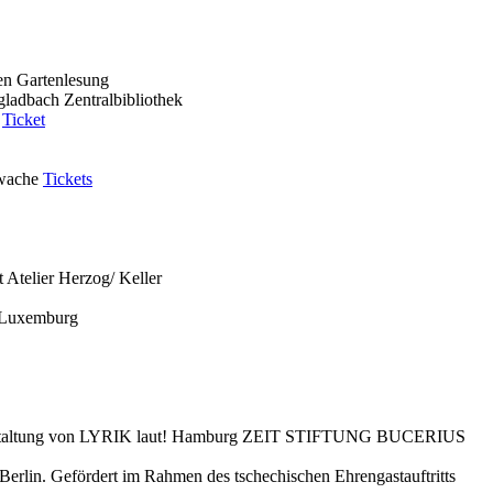
en
Gartenlesung
ladbach
Zentralbibliothek
Ticket
wache
Tickets
t
Atelier Herzog/ Keller
 Luxemburg
staltung von LYRIK laut!
Hamburg
ZEIT STIFTUNG BUCERIUS
s Berlin. Gefördert im Rahmen des tschechischen Ehrengastauftritts