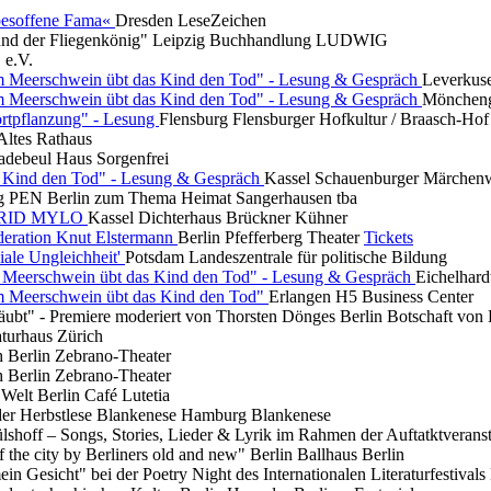
besoffene Fama«
Dresden
LeseZeichen
und der Fliegenkönig"
Leipzig
Buchhandlung LUDWIG
e.V.
m Meerschwein übt das Kind den Tod" - Lesung & Gespräch
Leverkus
m Meerschwein übt das Kind den Tod" - Lesung & Gespräch
Möncheng
ortpflanzung" - Lesung
Flensburg
Flensburger Hofkultur / Braasch-Hof
Altes Rathaus
adebeul
Haus Sorgenfrei
 Kind den Tod" - Lesung & Gespräch
Kassel
Schauenburger Märchen
ung PEN Berlin zum Thema Heimat
Sangerhausen
tba
GRID MYLO
Kassel
Dichterhaus Brückner Kühner
eration Knut Elstermann
Berlin
Pfefferberg Theater
Tickets
ale Ungleichheit'
Potsdam
Landeszentrale für politische Bildung
m Meerschwein übt das Kind den Tod" - Lesung & Gespräch
Eichelhard
m Meerschwein übt das Kind den Tod"
Erlangen
H5 Business Center
täubt" - Premiere moderiert von Thorsten Dönges
Berlin
Botschaft von
aturhaus Zürich
ch
Berlin
Zebrano-Theater
ch
Berlin
Zebrano-Theater
 Welt
Berlin
Café Lutetia
der Herbstlese Blankenese
Hamburg
Blankenese
lshoff – Songs, Stories, Lieder & Lyrik im Rahmen der Auftatktveran
f the city by Berliners old and new"
Berlin
Ballhaus Berlin
in Gesicht" bei der Poetry Night des Internationalen Literaturfestival