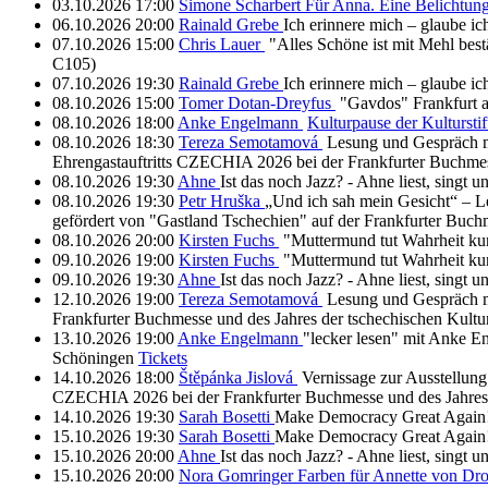
03.10.2026
17:00
Simone Scharbert
Für Anna. Eine Belichtung
06.10.2026
20:00
Rainald Grebe
Ich erinnere mich – glaube i
07.10.2026
15:00
Chris Lauer
"Alles Schöne ist mit Mehl be
C105)
07.10.2026
19:30
Rainald Grebe
Ich erinnere mich – glaube i
08.10.2026
15:00
Tomer Dotan-Dreyfus
"Gavdos"
Frankfurt
08.10.2026
18:00
Anke Engelmann
Kulturpause der Kulturst
08.10.2026
18:30
Tereza Semotamová
Lesung und Gespräch m
Ehrengastauftritts CZECHIA 2026 bei der Frankfurter Buchmes
08.10.2026
19:30
Ahne
Ist das noch Jazz? - Ahne liest, singt u
08.10.2026
19:30
Petr Hruška
„Und ich sah mein Gesicht“ – L
gefördert von "Gastland Tschechien" auf der Frankfurter Buc
08.10.2026
20:00
Kirsten Fuchs
"Muttermund tut Wahrheit k
09.10.2026
19:00
Kirsten Fuchs
"Muttermund tut Wahrheit k
09.10.2026
19:30
Ahne
Ist das noch Jazz? - Ahne liest, singt u
12.10.2026
19:00
Tereza Semotamová
Lesung und Gespräch m
Frankfurter Buchmesse und des Jahres der tschechischen Kult
13.10.2026
19:00
Anke Engelmann
"lecker lesen" mit Anke E
Schöningen
Tickets
14.10.2026
18:00
Štěpánka Jislová
Vernissage zur Ausstellung
CZECHIA 2026 bei der Frankfurter Buchmesse und des Jahres 
14.10.2026
19:30
Sarah Bosetti
Make Democracy Great Again
15.10.2026
19:30
Sarah Bosetti
Make Democracy Great Again
15.10.2026
20:00
Ahne
Ist das noch Jazz? - Ahne liest, singt u
15.10.2026
20:00
Nora Gomringer
Farben für Annette von Dro