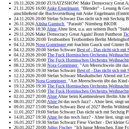
19.11.2026
20:00
ZUSATZSHOW: Make Democracy Great A
21.11.2026
16:00
Anke Engelmann
"Blender" - Lesung & Ges
anschließend die Buchvorstellung mit Anke Engelmann (Eintritt
24.11.2026
20:00
Stefan Schwarz
Das rächt sich mit Sechzig
B
26.11.2026
Alisha Gamisch
"Parasiti"
Nürnberg
BKDR
26.11.2026
18:30
Ahne
Ahne liest, u.a. aus seinem Buch "Stab
29.11.2026
Make Democracy Great Again!
Bonn
Pantheon
Tic
03.12.2026
20:00
Textbomben
Textbomben
Berlin
Mehringhof
04.12.2026
Nora Gomringer
mit Joachim Gauck und Günter 
04.12.2026
20:00
Stefan Schwarz
Best of - Das rächt sich mit
04.12.2026
20:00
The Fuck Hornisschen Orchestra
Weihnacht
05.12.2026
20:00
The Fuck Hornisschen Orchestra
Weihnacht
08.12.2026
19:30
Nora Gomringer
"Am Meerschwein übt das
10.12.2026
19:30
Stefan Schwarz
Best of - Das rächt sich mit
12.12.2026
20:00
Stefan Schwarz
Musikalischer Abend mit L
15.12.2026
Nora Gomringer
"Am Meerschwein übt das Kind 
19.12.2026
19:30
The Fuck Hornisschen Orchestra
Weihnacht
20.12.2026
15:00
The Fuck Hornisschen Orchestra
Weihnacht
02.01.2027
20:00
Ahne
Ahne beim Kantinenlesen
Berlin
Alte 
08.01.2027
20:00
Ahne
Ist das noch Jazz? - Ahne liest, singt 
09.01.2027
15:00
Stefan Schwarz
Best of 2027
Berlin
Wühlmä
11.01.2027
19:00
Stefan Schwarz
Das rächt sich mit Sechzig
P
14.01.2027
19:30
Ahne
Ist das noch Jazz? - Ahne liest, singt u
16.01.2027
19:30
Stefan Schwarz
Fiese Viecher - Der kleine G
20.01.2027
20:00
Julius Fischer
"Ich hasse Menschen. Eine For