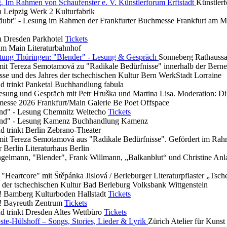
. Im Rahmen von Schaufenster e. V. Künstlerforum Erftstadt
Künstlerf
ch
Leipzig
Werk 2 Kulturfabrik
stäubt" - Lesung im Rahmen der Frankfurter Buchmesse
Frankfurt am M
ch
Dresden
Parkhotel
Tickets
 am Main
Literaturbahnhof
iftung Thüringen: "Blender" - Lesung & Gespräch
Sonneberg
Rathaussa
it Tereza Semotamová zu "Radikale Bedürfnisse" innerhalb der Berne
se und des Jahres der tschechischen Kultur
Bern
WerkStadt Lorraine
nd trinkt
Panketal
Buchhandlung fabula
esung und Gespräch mit Petr Hruška und Martina Lisa. Moderation: Dir
hmesse 2026
Frankfurt/Main
Galerie Be Poet Offspace
und" - Lesung
Chemnitz
Weltecho
Tickets
und" - Lesung
Kamenz
Buchhandlung Kamenz
nd trinkt
Berlin
Zebrano-Theater
it Tereza Semotamová aus "Radikale Bedürfnisse". Gefördert im Rahm
ur
Berlin
Literaturhaus Berlin
ngelmann, "Blender", Frank Willmann, „Balkanblut“ und Christine Anl
 "Heartcore" mit Štěpánka Jislová / Berleburger Literaturpflaster „Tsc
der tschechischen Kultur
Bad Berleburg
Volksbank Wittgenstein
!
Bamberg
Kulturboden Hallstadt
Tickets
!
Bayreuth
Zentrum
Tickets
nd trinkt
Dresden
Altes Wettbüro
Tickets
ste-Hülshoff – Songs, Stories, Lieder & Lyrik
Zürich
Atelier für Kunst