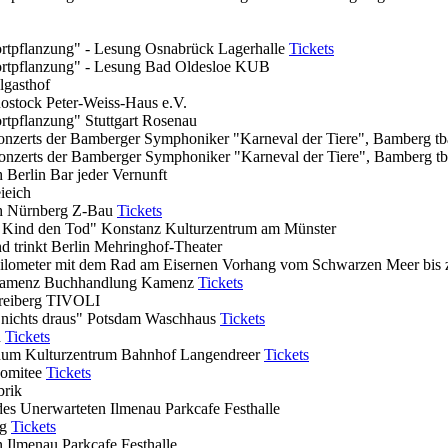
ortpflanzung" - Lesung
Osnabrück
Lagerhalle
Tickets
ortpflanzung" - Lesung
Bad Oldesloe
KUB
lgasthof
ostock
Peter-Weiss-Haus e.V.
ortpflanzung"
Stuttgart
Rosenau
onzerts der Bamberger Symphoniker "Karneval der Tiere",
Bamberg
tb
onzerts der Bamberger Symphoniker "Karneval der Tiere",
Bamberg
t
ch
Berlin
Bar jeder Vernunft
ieich
ch
Nürnberg
Z-Bau
Tickets
 Kind den Tod"
Konstanz
Kulturzentrum am Münster
nd trinkt
Berlin
Mehringhof-Theater
lometer mit dem Rad am Eisernen Vorhang vom Schwarzen Meer bis z
amenz
Buchhandlung Kamenz
Tickets
reiberg
TIVOLI
 nichts draus"
Potsdam
Waschhaus
Tickets
n
Tickets
hum
Kulturzentrum Bahnhof Langendreer
Tickets
komitee
Tickets
brik
 des Unerwarteten
Ilmenau
Parkcafe Festhalle
g
Tickets
en
Ilmenau
Parkcafe Festhalle