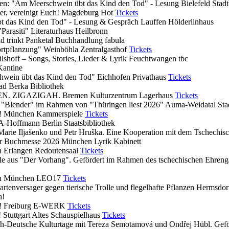
tagen: "Am Meerschwein übt das Kind den Tod" - Lesung
Bielefeld
Stadt
er, vereinigt Euch!
Magdeburg
Hot
Tickets
bt das Kind den Tod" - Lesung & Gespräch
Lauffen
Hölderlinhaus
Parasiti"
Literaturhaus Heilbronn
nd trinkt
Panketal
Buchhandlung fabula
ortpflanzung"
Weinböhla
Zentralgasthof
Tickets
lshoff – Songs, Stories, Lieder & Lyrik
Feuchtwangen
tbc
Kantine
chwein übt das Kind den Tod"
Eichhofen
Privathaus
Tickets
ad Berka
Bibliothek
EN. ZIGAZIGAH.
Bremen
Kulturzentrum Lagerhaus
Tickets
 "Blender" im Rahmen von "Thüringen liest 2026"
Auma-Weidatal
Sta
!
München
Kammerspiele
Tickets
TA-Hoffmann
Berlin
Staatsbibliothek
Marie Iljašenko und Petr Hruška. Eine Kooperation mit dem Tschechi
rter Buchmesse 2026
München
Lyrik Kabinett
ch
Erlangen
Redoutensaal
Tickets
bale aus "Der Vorhang". Gefördert im Rahmen des tschechischen Ehren
ch
München
LEO17
Tickets
artenversager gegen tierische Trolle und flegelhafte Pflanzen
Hermsdor
a!
!
Freiburg
E-WERK
Tickets
!
Stuttgart
Altes Schauspielhaus
Tickets
h-Deutsche Kulturtage mit Tereza Semotamová und Ondřej Hübl. Gefö