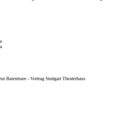
a
ba
ur Barentssee - Vortrag
Stuttgart
Theaterhaus