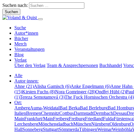
Suchen nach:
Suche
Autor*innen
Bücher
Merch
Veranstaltungen
Blog
Verlag
Über den Verlag
Team & Ansprechpersonen
Buchhandel
Vors
Alle
Autor·innen:
Ahne (21)
Alisha Gamisch (6)
Anke Engelmann (6)
Anne Hahn 
(15)
Kirsten Fuchs (8)
Nora Gomringer (28)
Ondřej Hübl (2)
Pau
(1)
Tereza Semotamová (3)
The Fuck Hornisschen Orchestra (4)
Ort:
Amberg
Auma-Weidatal
Bad Berka
Bad Berleburg
Bad Hombur
Italien
Bremen
Chemnitz
Cottbus
Darmstadt
Dermbach
Dessau
Dre
Main
Frankfurt/Main
Freiberg
Freiburg
Friedland
Fulda
Fürstenwa
Lerchenberg
Mönchengladbach
München
Nürnberg
Oldenburg
O
Hall
Sonneberg
Stuttgart
Sömmerda
Tübingen
Weimar
Weinböhla