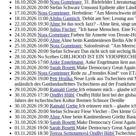
16.10.2026
20:00
Nora Gomringer
31. Bielefelder Literatur
16.10.2026
20:00
Stefan Schwarz
Umsonst Epilierte aller Länd
17.10.2026
Nora Gomringer
Herbstlese: "Am Meerschwein ü
18.10.2026
11:00
Alisha Gamisch
Debüt am See: Lesung aus "
22.10.2026
19:30
Ahne
Ist das noch Jazz? - Ahne liest, singt u
23.10.2026
20:00
Julius Fischer
"Ich hasse Menschen. Eine F
24.10.2026
Nora Gomringer
Farben für Annette von Droste-Hü
24.10.2026
20:00
Ahne
Ahne beim Kantinenlesen
Berlin
Alte 
25.10.2026
16:00
Nora Gomringer
Salonfestival: "Am Meers
27.10.2026
20:00
Stefan Schwarz
Das rächt sich mit sechzig
B
28.10.2026
No Scribes
GIRLHOOD IST EIN VERSPRECH
28.10.2026
17:00
Anke Engelmann
Anke Engelmann liest aus
28.10.2026
20:00
Sarah Bosetti
Make Democracy Great Again
29.10.2026
Nora Gomringer
Rede zu „Fremdes Kind“ von E
29.10.2026
19:00
Petr Hruška
Neue Lyrik aus Tschechien mit 
anlässlich des Gastlandauftrittes Tschechiens auf der Frankfu
29.10.2026
20:00
Rainald Grebe
Ich erinnere mich – glaube i
30.10.2026
17:30
Ondřej Hübl
Ondřej Hübl liest bei der glo
Jahres der tschechischen Kultur
Bremen
Schnoor Destille
30.10.2026
19:30
Rainald Grebe
Ich erinnere mich – glaube i
30.10.2026
20:00
Stefan Schwarz
Fiese Viecher - Der kleine G
30.10.2026
20:00
Ahne
Ahne beim Kantinenlesen
Görlitz
Bast
31.10.2026
19:30
Sarah Bosetti
Make Democracy Great Again
01.11.2026
19:00
Sarah Bosetti
Make Democracy Great Again
03.11.2026
18:30
Tereza Semotamová
Ondřej Hübl
Tschechisc