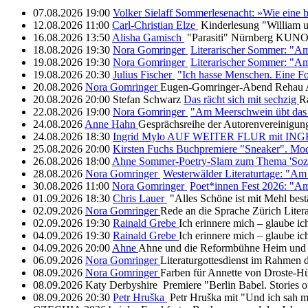
07.08.2026
19:00
Volker Sielaff
Sommerlesenacht: »Wie eine 
12.08.2026
11:00
Carl-Christian Elze
Kinderlesung "William 
16.08.2026
13:50
Alisha Gamisch
"Parasiti"
Nürnberg
KUNO 
18.08.2026
19:30
Nora Gomringer
Literarischer Sommer: "A
19.08.2026
19:30
Nora Gomringer
Literarischer Sommer: "A
19.08.2026
20:30
Julius Fischer
"Ich hasse Menschen. Eine F
20.08.2026
Nora Gomringer
Eugen-Gomringer-Abend
Rehau
20.08.2026
20:00
Stefan Schwarz
Das rächt sich mit sechzig
R
22.08.2026
19:00
Nora Gomringer
"Am Meerschwein übt das
24.08.2026
Anne Hahn
Gesprächsreihe der Autorenvereinig
24.08.2026
18:30
Ingrid Mylo
AUF WEITER FLUR mit IN
25.08.2026
20:00
Kirsten Fuchs
Buchpremiere "Sneaker". Mod
26.08.2026
18:00
Ahne
Sommer-Poetry-Slam zum Thema 'Sozi
28.08.2026
Nora Gomringer
Westerwälder Literaturtage: "A
30.08.2026
11:00
Nora Gomringer
Poet*innen Fest 2026: "A
01.09.2026
18:30
Chris Lauer
"Alles Schöne ist mit Mehl bes
02.09.2026
Nora Gomringer
Rede an die Sprache
Zürich
Liter
02.09.2026
19:30
Rainald Grebe
Ich erinnere mich – glaube i
04.09.2026
19:30
Rainald Grebe
Ich erinnere mich – glaube i
04.09.2026
20:00
Ahne
Ahne und die Reformbühne Heim und
06.09.2026
Nora Gomringer
Literaturgottesdienst im Rahmen 
08.09.2026
Nora Gomringer
Farben für Annette von Droste-Hü
08.09.2026
Katy Derbyshire
Premiere "Berlin Babel. Stories o
08.09.2026
20:30
Petr Hruška
Petr Hruška mit "Und ich sah me