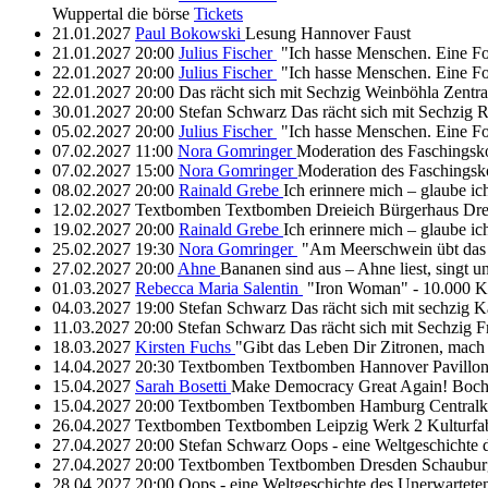
Wuppertal
die börse
Tickets
21.01.2027
Paul Bokowski
Lesung
Hannover
Faust
21.01.2027
20:00
Julius Fischer
"Ich hasse Menschen. Eine F
22.01.2027
20:00
Julius Fischer
"Ich hasse Menschen. Eine F
22.01.2027
20:00
Das rächt sich mit Sechzig
Weinböhla
Zentra
30.01.2027
20:00
Stefan Schwarz
Das rächt sich mit Sechzig
R
05.02.2027
20:00
Julius Fischer
"Ich hasse Menschen. Eine F
07.02.2027
11:00
Nora Gomringer
Moderation des Faschingsk
07.02.2027
15:00
Nora Gomringer
Moderation des Faschingsk
08.02.2027
20:00
Rainald Grebe
Ich erinnere mich – glaube i
12.02.2027
Textbomben
Textbomben
Dreieich
Bürgerhaus Dre
19.02.2027
20:00
Rainald Grebe
Ich erinnere mich – glaube i
25.02.2027
19:30
Nora Gomringer
"Am Meerschwein übt das
27.02.2027
20:00
Ahne
Bananen sind aus – Ahne liest, singt u
01.03.2027
Rebecca Maria Salentin
"Iron Woman" - 10.000 Ki
04.03.2027
19:00
Stefan Schwarz
Das rächt sich mit sechzig
K
11.03.2027
20:00
Stefan Schwarz
Das rächt sich mit Sechzig
F
18.03.2027
Kirsten Fuchs
"Gibt das Leben Dir Zitronen, mach
14.04.2027
20:30
Textbomben
Textbomben
Hannover
Pavillo
15.04.2027
Sarah Bosetti
Make Democracy Great Again!
Boc
15.04.2027
20:00
Textbomben
Textbomben
Hamburg
Central
26.04.2027
Textbomben
Textbomben
Leipzig
Werk 2 Kulturfa
27.04.2027
20:00
Stefan Schwarz
Oops - eine Weltgeschichte
27.04.2027
20:00
Textbomben
Textbomben
Dresden
Schaubur
28.04.2027
20:00
Oops - eine Weltgeschichte des Unerwartet