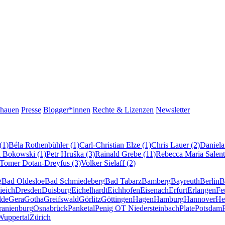
chauen
Presse
Blogger*innen
Rechte & Lizenzen
Newsletter
(1)
Béla Rothenbühler (1)
Carl-Christian Elze (1)
Chris Lauer (2)
Daniela
l Bokowski (1)
Petr Hruška (3)
Rainald Grebe (11)
Rebecca Maria Salent
Tomer Dotan-Dreyfus (3)
Volker Sielaff (2)
g
Bad Oldesloe
Bad Schmiedeberg
Bad Tabarz
Bamberg
Bayreuth
Berlin
B
ieich
Dresden
Duisburg
Eichelhardt
Eichhofen
Eisenach
Erfurt
Erlangen
Fe
lde
Gera
Gotha
Greifswald
Görlitz
Göttingen
Hagen
Hamburg
Hannover
He
ranienburg
Osnabrück
Panketal
Penig OT Niedersteinbach
Plate
Potsdam
Wuppertal
Zürich