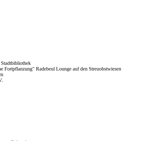
Stadtbibliothek
ine Fortpflanzung"
Radebeul
Lounge auf den Streuobstwiesen
um
V.