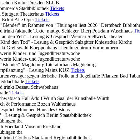
hischen Kultur
Dresden
SLUB
ömmerda
Stadtbibliothek
Tickets
h
Stuttgart
Theaterhaus
Tickets
h
Erfurt
Alte Oper
Tickets
 "Blender" im Rahmen von "Thüringen liest 2026"
Dermbach
Bibliot
nd trinkt (aktuelle Texte, mutige Schlager, Bier)
Potsdam
Waschhaus
Tic
n an den Yeti" - Lesung & Gespräch
Weimar
Stellwerk Theater
 Kind den Tod" - Lesung & Gespräch
Salzgitter
Kniestedter Kirche
inkt
Greifswald
Koeppenhaus Literaturzentrum Vorpommern
werin
Kinder- und Jugendliteraturwoche
werin
Kinder- und Jugendliteraturwoche
 "Blender"
Magdeburg
Literaturhaus Magdeburg
ortpflanzung" - Lesung
Mainz
KUZ
Tickets
artenversager gegen tierische Trolle und flegelhafte Pflanzen
Bad Taba
eddachhalle
Tickets
nd trinkt
Dessau
Schwabehaus
halle
Tickets
chwäbisch Hall
Adolf Würth Saal der Kunsthalle Würth
uch & Performance
Bozen
Waltherhaus
Gespräch
München
Haus des Ostens
fe" - Lesung & Gespräch
Berlin
Staatsbibliothek
übingen
tba
ch
Friedland
Museum Friedland
übingen
tba
nd trinkt
Cottbus
Stadt- und Regionalbibliothek