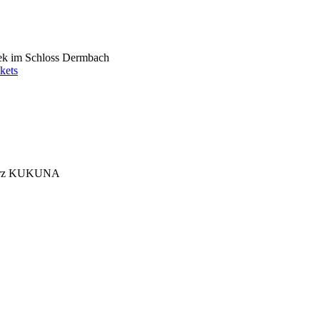
hek im Schloss Dermbach
kets
rz
KUKUNA