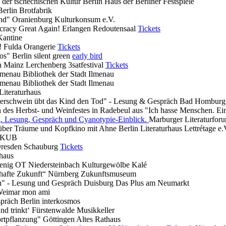
der tschechischen Kultur
Berlin
Haus der Berliner Festspiele
Berlin
Brotfabrik
und"
Oranienburg
Kulturkonsum e.V.
acy Great Again!
Erlangen
Redoutensaal
Tickets
Kantine
!
Fulda
Orangerie
Tickets
dos"
Berlin
silent green
early bird
ch
Mainz Lerchenberg
3satfestival
Tickets
lmenau
Bibliothek der Stadt Ilmenau
lmenau
Bibliothek der Stadt Ilmenau
Literaturhaus
rschwein übt das Kind den Tod" - Lesung & Gespräch
Bad Homburg
en des Herbst- und Weinfestes in Radebeul aus "Ich hasse Menschen. E
g. Lesung, Gespräch und Cyanotypie-Einblick.
Marburger Literaturfor
g über Träume und Kopfkino mit Ahne
Berlin
Literaturhaus Lettrétage e.
KUB
resden
Schauburg
Tickets
haus
enig OT Niedersteinbach
Kulturgewölbe Kalé
hafte Zukunft“
Nürnberg
Zukunftsmuseum
in" - Lesung und Gespräch
Duisburg
Das Plus am Neumarkt
eimar
mon ami
spräch
Berlin
interkosmos
und trinkt‘
Fürstenwalde
Musikkeller
ortpflanzung"
Göttingen
Altes Rathaus