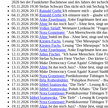
2026 bei der Frankfurter Buchmesse und des Jahres der tschec
03.11.2026
19:30
Stefan Schwarz
Das rächt sich mit Sechzig
S
03.11.2026
20:15
Rainald Grebe
Ich erinnere mich – glaube ic
04.11.2026
19:30
Rainald Grebe
Ich erinnere mich – glaube ic
05.11.2026
18:30
Anke Engelmann
Anke Engelmann liest aus
05.11.2026
20:00
Ahne
Ist das noch Jazz? - Ahne liest, singt u
06.11.2026
19:00
Volker Sielaff
Weimarer Lyriknacht: "Frage
06.11.2026
19:30
Nora Gomringer
"Am Meerschwein übt das
06.11.2026
19:30
Ahne
Stabil im Bus - Ahne liest, singt und tr
09.11.2026
09:00
Kirsten Fuchs
Lesung "Der Miesepups"
Sch
09.11.2026
10:30
Kirsten Fuchs
Lesung "Der Miesepups"
Sch
12.11.2026
19:00
Anke Engelmann
Anke Engelmann liest aus
12.11.2026
20:00
Julius Fischer
"Ich hasse Menschen. Eine F
13.11.2026
19:00
Stefan Schwarz
Fiese Viecher - Der kleine G
13.11.2026
20:00
Make Democracy Great Again!
Göttingen
Sh
13.11.2026
20:00
Ahne
Ist das noch Jazz? - Ahne liest, singt u
14.11.2026
20:00
Make Democracy Great Again!
Kassel
Stadt
15.11.2026
14:00
Nora Gomringer
Poetikdozentur Tübingen
S
15.11.2026
19:00
Béla Rothenbühler
"Polyphon Pervers" - B
17.11.2026
19:00
Ishbel Szatrawska
"Die Tiefe" - Lesung & 
18.11.2026
18:30
Ishbel Szatrawska
Polish Affairs: "Die Tie
18.11.2026
19:00
Nora Gomringer
Poetikdozentur Tübingen
T
19.11.2026
Ishbel Szatrawska
"Die Tiefe" - Lesung & Gesprä
19.11.2026
19:00
Nora Gomringer
Poetikdozentur Tübingen
T
19.11.2026
19:00
Ahne
Ist das noch Jazz? - Ahne liest, singt u