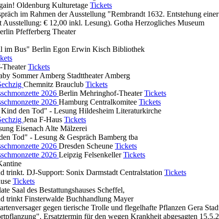
gain!
Oldenburg
Kulturetage
Tickets
präch im Rahmen der Ausstellung "Rembrandt 1632. Entstehung einer 
 Ausstellung: € 12,00 inkl. Lesung).
Gotha
Herzogliches Museum
erlin
Pfefferberg Theater
il im Bus"
Berlin
Egon Erwin Kisch Bibliothek
kets
-Theater
Tickets
Baby Sommer
Amberg
Stadttheater Amberg
 Sechzig
Chemnitz
Brauclub
Tickets
sschmonzette 2026
Berlin
Mehringhof-Theater
Tickets
sschmonzette 2026
Hamburg
Centralkomitee
Tickets
 Kind den Tod" - Lesung
Hildesheim
Literaturkirche
 Sechzig
Jena
F-Haus
Tickets
esung
Eisenach
Alte Mälzerei
den Tod" - Lesung & Gespräch
Bamberg
tba
sschmonzette 2026
Dresden
Scheune
Tickets
sschmonzette 2026
Leipzig
Felsenkeller
Tickets
Kantine
und trinkt. DJ-Support: Sonix
Darmstadt
Centralstation
Tickets
use
Tickets
late
Saal des Bestattungshauses Scheffel,
nd trinkt
Finsterwalde
Buchhandlung Mayer
artenversager gegen tierische Trolle und flegelhafte Pflanzen
Gera
Stad
tpflanzung". Ersatztermin für den wegen Krankheit abgesagten 15.5.202