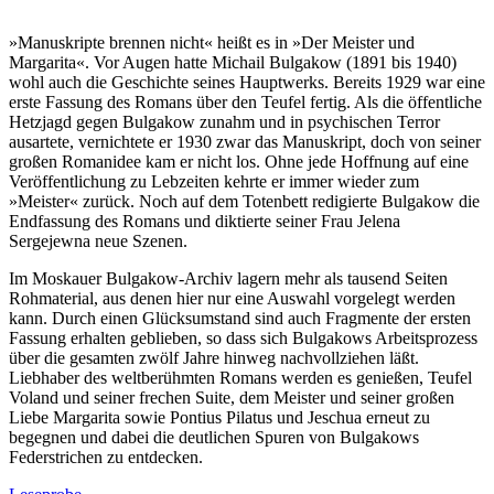
»Manuskripte brennen nicht« heißt es in »Der Meister und
Margarita«. Vor Augen hatte Michail Bulgakow (1891 bis 1940)
wohl auch die Geschichte seines Hauptwerks. Bereits 1929 war eine
erste Fassung des Romans über den Teufel fertig. Als die öffentliche
Hetzjagd gegen Bulgakow zunahm und in psychischen Terror
ausartete, vernichtete er 1930 zwar das Manuskript, doch von seiner
großen Romanidee kam er nicht los. Ohne jede Hoffnung auf eine
Veröffentlichung zu Lebzeiten kehrte er immer wieder zum
»Meister« zurück. Noch auf dem Totenbett redigierte Bulgakow die
Endfassung des Romans und diktierte seiner Frau Jelena
Sergejewna neue Szenen.
Im Moskauer Bulgakow-Archiv lagern mehr als tausend Seiten
Rohmaterial, aus denen hier nur eine Auswahl vorgelegt werden
kann. Durch einen Glücksumstand sind auch Fragmente der ersten
Fassung erhalten geblieben, so dass sich Bulgakows Arbeitsprozess
über die gesamten zwölf Jahre hinweg nachvollziehen läßt.
Liebhaber des weltberühmten Romans werden es genießen, Teufel
Voland und seiner frechen Suite, dem Meister und seiner großen
Liebe Margarita sowie Pontius Pilatus und Jeschua erneut zu
begegnen und dabei die deutlichen Spuren von Bulgakows
Federstrichen zu entdecken.