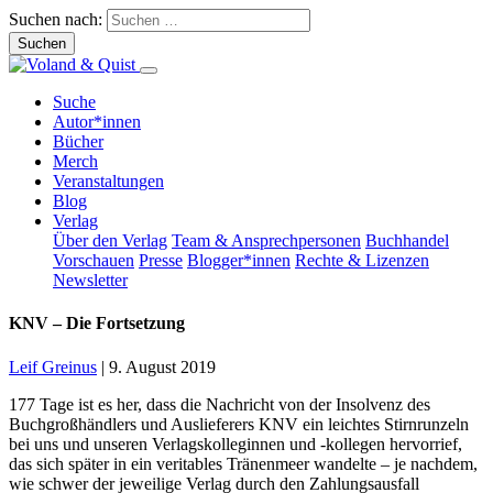
Suchen nach:
Suche
Autor*innen
Bücher
Merch
Veranstaltungen
Blog
Verlag
Über den Verlag
Team & Ansprechpersonen
Buchhandel
Vorschauen
Presse
Blogger*innen
Rechte & Lizenzen
Newsletter
KNV – Die Fortsetzung
Leif Greinus
|
9. August 2019
177 Tage ist es her, dass die Nachricht von der Insolvenz des
Buchgroßhändlers und Auslieferers KNV ein leichtes Stirnrunzeln
bei uns und unseren Verlagskolleginnen und -kollegen hervorrief,
das sich später in ein veritables Tränenmeer wandelte – je nachdem,
wie schwer der jeweilige Verlag durch den Zahlungsausfall