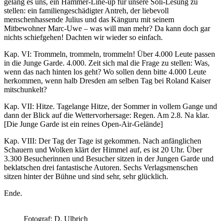
gelang es uns, ein Hammer-Line-up für unsere Soli-Lesung zu
stellen: ein familiengeschädigter Antreh, der liebevoll
menschenhassende Julius und das Känguru mit seinem
Mitbewohner Marc-Uwe – was will man mehr? Da kann doch gar
nichts schiefgehen! Dachten wir wieder so einfach.
Kap. VI: Trommeln, trommeln, trommeln! Über 4.000 Leute passen
in die Junge Garde. 4.000. Zeit sich mal die Frage zu stellen: Was,
wenn das nach hinten los geht? Wo sollen denn bitte 4.000 Leute
herkommen, wenn halb Dresden am selben Tag bei Roland Kaiser
mitschunkelt?
Kap. VII: Hitze. Tagelange Hitze, der Sommer in vollem Gange und
dann der Blick auf die Wettervorhersage: Regen. Am 2.8. Na klar.
[Die Junge Garde ist ein reines Open-Air-Gelände]
Kap. VIII: Der Tag der Tage ist gekommen. Nach anfänglichen
Schauern und Wolken klärt der Himmel auf, es ist 20 Uhr. Über
3.300 Besucherinnen und Besucher sitzen in der Jungen Garde und
beklatschen drei fantastische Autoren. Sechs Verlagsmenschen
sitzen hinter der Bühne und sind sehr, sehr glücklich.
Ende.
Fotograf: D. Ulbrich