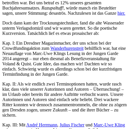
betroffen war. Bei uns betraf es 12% unseres gesamten
Buchjahresumsatzes
. Razupaltuff!
, würde manch ein Beuteltier
sagen, unsere Stimmung: desaströs. Nachzulesen ist das Ganze
hier.
Doch dann kam der Trocknungstechniker, fand die alte Wasserader
unterm Verlagsdomizil und wir waren gerettet. So die poetische
Kurzversion. Tatsächlich lief es etwas prosaischer ab:
Kap. I: Ein Dresdner Magazinmacher, der uns schon bei der
Crowdfundingaktion zum
Wanderhurenstreit
behilflich war, hat eine
Neuauflage von Marc-Uwe Klings Lesung in der Jungen Garde
2014 angeregt – nur eben diesmal als Benefizveranstaltung für
Voland & Quist. Gute Idee, das machen wir! Dachten wir so
einfach. Schwierig wurde es allerdings schon bei der kurzfristigen
Terminfindung in der Jungen Garde.
Kap. II: Als wir endlich zwei Terminoptionen hatten, wurde rasch
klar, dass viele unserer Autorinnen und Autoren – Überraschung! –
im Urlaub oder bereits für andere Auftritte verbucht waren. Unsere
Autorinnen und Autoren sind einfach sehr beliebt. Drei wackere
Ritter konnten wir dennoch zusammentrommeln, die ohne zu zögern
gen Dresden zogen, unsere Zukunft – und die ihrer Bücher – zu
sichern.
Kap. III: Mit
André Herrmann
,
Julius Fischer
und
Marc-Uwe Kling