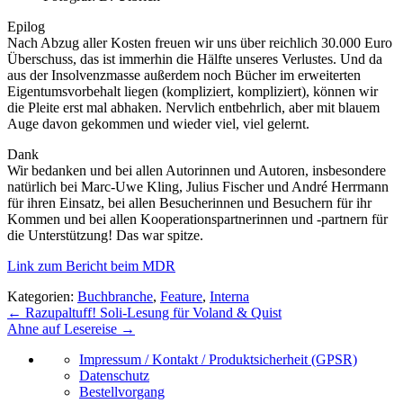
Epilog
Nach Abzug aller Kosten freuen wir uns über reichlich 30.000 Euro
Überschuss, das ist immerhin die Hälfte unseres Verlustes. Und da
aus der Insolvenzmasse außerdem noch Bücher im erweiterten
Eigentumsvorbehalt liegen (kompliziert, kompliziert), können wir
die Pleite erst mal abhaken. Nervlich entbehrlich, aber mit blauem
Auge davon gekommen und wieder viel, viel gelernt.
Dank
Wir bedanken und bei allen Autorinnen und Autoren, insbesondere
natürlich bei Marc-Uwe Kling, Julius Fischer und André Herrmann
für ihren Einsatz, bei allen Besucherinnen und Besuchern für ihr
Kommen und bei allen Kooperationspartnerinnen und -partnern für
die Unterstützung! Das war spitze.
Link zum Bericht beim MDR
Kategorien:
Buchbranche
,
Feature
,
Interna
Beitragsnavigation
←
Razupaltuff! Soli-Lesung für Voland & Quist
Ahne auf Lesereise
→
Impressum / Kontakt / Produktsicherheit (GPSR)
Datenschutz
Bestellvorgang