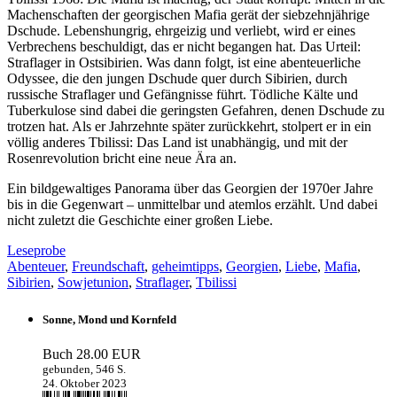
Machenschaften der georgischen Mafia gerät der siebzehnjährige
Dschude. Lebenshungrig, ehrgeizig und verliebt, wird er eines
Verbrechens beschuldigt, das er nicht begangen hat. Das Urteil:
Straflager in Ostsibirien. Was dann folgt, ist eine abenteuerliche
Odyssee, die den jungen Dschude quer durch Sibirien, durch
russische Straflager und Gefängnisse führt. Tödliche Kälte und
Tuberkulose sind dabei die geringsten Gefahren, denen Dschude zu
trotzen hat. Als er Jahrzehnte später zurückkehrt, stolpert er in ein
völlig anderes Tbilissi: Das Land ist unabhängig, und mit der
Rosenrevolution bricht eine neue Ära an.
Ein bildgewaltiges Panorama über das Georgien der 1970er Jahre
bis in die Gegenwart – unmittelbar und atemlos erzählt. Und dabei
nicht zuletzt die Geschichte einer großen Liebe.
Leseprobe
Abenteuer
,
Freundschaft
,
geheimtipps
,
Georgien
,
Liebe
,
Mafia
,
Sibirien
,
Sowjetunion
,
Straflager
,
Tbilissi
Sonne, Mond und Kornfeld
Buch
28.00 EUR
gebunden, 546 S.
24. Oktober 2023