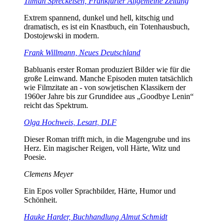
Tilman Spreckelsen, Frankfurter Allgemeine Zeitung
Extrem spannend, dunkel und hell, kitschig und
dramatisch, es ist ein Knastbuch, ein Totenhausbuch,
Dostojewski in modern.
Frank Willmann, Neues Deutschland
Babluanis erster Roman produziert Bilder wie für die
große Leinwand. Manche Episoden muten tatsächlich
wie Filmzitate an - von sowjetischen Klassikern der
1960er Jahre bis zur Grundidee aus „Goodbye Lenin“
reicht das Spektrum.
Olga Hochweis, Lesart, DLF
Dieser Roman trifft mich, in die Magengrube und ins
Herz. Ein magischer Reigen, voll Härte, Witz und
Poesie.
Clemens Meyer
Ein Epos voller Sprachbilder, Härte, Humor und
Schönheit.
Hauke Harder, Buchhandlung Almut Schmidt