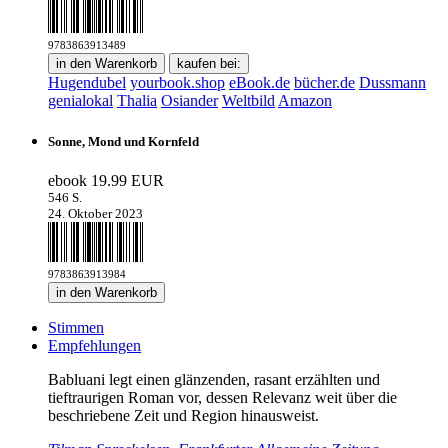
9783863913489
in den Warenkorb
kaufen bei:
Hugendubel
yourbook.shop
eBook.de
bücher.de
Dussmann
genialokal
Thalia
Osiander
Weltbild
Amazon
Sonne, Mond und Kornfeld
ebook
19.99 EUR
546 S.
24. Oktober 2023
9783863913984
in den Warenkorb
Stimmen
Empfehlungen
Babluani legt einen glänzenden, rasant erzählten und
tieftraurigen Roman vor, dessen Relevanz weit über die
beschriebene Zeit und Region hinausweist.