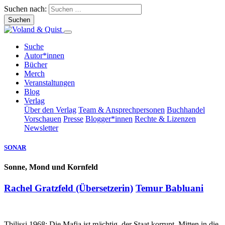
Suchen nach:
Suche
Autor*innen
Bücher
Merch
Veranstaltungen
Blog
Verlag
Über den Verlag
Team & Ansprechpersonen
Buchhandel
Vorschauen
Presse
Blogger*innen
Rechte & Lizenzen
Newsletter
SONAR
Sonne, Mond und Kornfeld
Rachel Gratzfeld (Übersetzerin)
Temur Babluani
Tbilissi 1968: Die Mafia ist mächtig, der Staat korrupt. Mitten in die