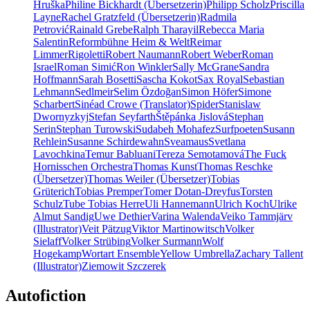
Hruška
Philine Bickhardt (Übersetzerin)
Philipp Scholz
Priscilla
Layne
Rachel Gratzfeld (Übersetzerin)
Radmila
Petrović
Rainald Grebe
Ralph Tharayil
Rebecca Maria
Salentin
Reformbühne Heim & Welt
Reimar
Limmer
Rigoletti
Robert Naumann
Robert Weber
Roman
Israel
Roman Simić
Ron Winkler
Sally McGrane
Sandra
Hoffmann
Sarah Bosetti
Sascha Kokot
Sax Royal
Sebastian
Lehmann
Sedlmeir
Selim Özdoğan
Simon Höfer
Simone
Scharbert
Sinéad Crowe (Translator)
Spider
Stanislaw
Dwornyzkyj
Stefan Seyfarth
Štěpánka Jislová
Stephan
Serin
Stephan Turowski
Sudabeh Mohafez
Surfpoeten
Susann
Rehlein
Susanne Schirdewahn
Sveamaus
Svetlana
Lavochkina
Temur Babluani
Tereza Semotamová
The Fuck
Hornisschen Orchestra
Thomas Kunst
Thomas Reschke
(Übersetzer)
Thomas Weiler (Übersetzer)
Tobias
Grüterich
Tobias Premper
Tomer Dotan-Dreyfus
Torsten
Schulz
Tube Tobias Herre
Uli Hannemann
Ulrich Koch
Ulrike
Almut Sandig
Uwe Dethier
Varina Walenda
Veiko Tammjärv
(Illustrator)
Veit Pätzug
Viktor Martinowitsch
Volker
Sielaff
Volker Strübing
Volker Surmann
Wolf
Hogekamp
Wortart Ensemble
Yellow Umbrella
Zachary Tallent
(Illustrator)
Ziemowit Szczerek
Autofiction