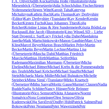
F.A. Oliver
Judith Kuckart
Julia Hoße (Illustratorin)
Julia
Miesenböck (Übersetzerin)
Julia Schoch
Julius Fischer
Jürgen
Noltensmeier
Jürgen Witte
Karosh Taha
Kateryna
Michalizyna
Kathrin Bach
Katja Thomas
Katy Derbyshire
(Editor)
Katy Derbyshire (Translator)
Kay Kender
Kerstin
Becker
Kirsten Fuchs
Klaus Johannes Thies
Kolja
Reichert
Kristine Listau & Jörg Sundermeier
Kriszta Bódis
Lea
Ruckpaul
Lihie Jacob (Illustratorin)
Lino Wirag
LSD – Liebe
Statt Drogen
Lt. Surf
Lucy Fricke
Lydia Daher
Magdalena
Jagelke
Maik Martschinkowsky
Manon Gauthier
Marc-Uwe
Kling
Marcel Beyer
Marion Brasch
Marlen Pelny
Martin
Becker
Martin Beyer
Martin Lechner
Martina Lisa
(Übersetzerin)
Mascha Dabić
Matthias Friedrich
Muecke
Matthias Hirth
Matthias Seifert
Max
Rademann
Maximilian Murmann (Übersetzer)
Micha
Ebeling
Michael Bittner
Michael Krebs & die Pommesgabeln
des Teufels
Michael Kröchert
Michael Stauffer
Michael
Stein
Michaela Maria Müller
Michail Bulgakow
Michelle
Steinbeck
Mima Simić (Translator)
Mirko Kraetsch
(Übersetzer)
Mithu Sanyal
Moritz Gause
Murmel Clausen
Nadia
Budde
Nadja Schlüter
Nancy Hünger
Nele Brönner
(Illustratorin)
Nico Semsrott
Nikita Afanasjew
Noemi
Somalvico
Nora Gomringer
Oleg Senzow
Olivia
Kuderewski
Olja Savičević
Ondřej Hübl
Patrick Salmen
Paul
Bokowski
Peter Neumann
Peter Wawerzinek
Petr