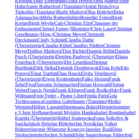
Kivirähk
Anke Engelmann
Anna Herzig
Anna Mateur
Anne
Hahn
Annie Rutherford (Translator)
Astrid Henn
Ayça
Türkoğlu (Translator)
Barbi Marković
Bas Böttcher
Beka
Adamaschwili
Béla Rothenbühler
Benedikt Feiten
Birgit
Kreipe
Birgit Weyhe
Carl-Christian Elze
Chaussee der
Enthusiasten
Chrigel Farner (Illustrator)
Chris Lauer
Christian
Gesellmann (Hrsg.)
Christian Meyer
Christoph
Dieckmann
Cindy Schmid
Claudia Dathe
(Übersetzerin)
Claudia Kühn
Claudius Nießen
Clemens
Meyer
Dalibor Marković
Dan Richter
Daniela Böhle
Daniela
Pusch (Übersetzerin)
Denijen Pauljević (Übersetzer)
Diana
Feuerbach (Übersetzerin)
Die Lesedüne
Dietmar
Burdinski
Dirk Skiba
Dominik Dombrowski
Dota Kehr
Edo
Popović
Einat Tsarfati
Elias Hauck
Elvira Veselinović
(Übersetzerin)
Erwin Krottenthaler
Falko Hennig
Faruk
Šehić
Fiva
Florentin Schumacher
Florian Horwath
Florian
Weber
Francis Nenik
Frank Klötgen
Frank Rudkoffsky
Frank
Willmann
Freie Feder - Plume Libre
Frieda Paris
Gela
Tschkwanawa
Grashina Gabelmann (Translator)
Heiko
Werning
Hélène Laurain
Hinemoana Baker
Hörspielsommer
e.V.
Igor Hofbauer
Ingrid Mylo
Iris Hanika
Isabel Bogdan
Isabel
Kupski (Übersetzerin)
Ishbel Szatrawska
Ivana Sajko
Ivo &
Sascha
Jakob Hein
Jan Böttcher
Jan Novák
Jan Volker
Röhnert
Jaromír 99
Jaromir Konecny
Jaroslav Rudiš
Jens
Strohschnieder
Jochen Schmidt
John Sauter
Joonas Sildre
José