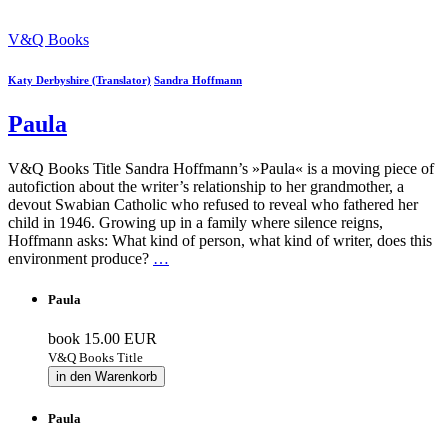
V&Q Books
Katy Derbyshire (Translator)
Sandra Hoffmann
Paula
V&Q Books Title Sandra Hoffmann’s »Paula« is a moving piece of
autofiction about the writer’s relationship to her grandmother, a
devout Swabian Catholic who refused to reveal who fathered her
child in 1946. Growing up in a family where silence reigns,
Hoffmann asks: What kind of person, what kind of writer, does this
environment produce?
…
Paula
book
15.00 EUR
V&Q Books Title
in den Warenkorb
Paula