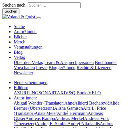
Suchen nach:
Suche
Autor*innen
Bücher
Merch
Veranstaltungen
Blog
Verlag
Über den Verlag
Team & Ansprechpersonen
Buchhandel
Vorschauen
Presse
Blogger*innen
Rechte & Lizenzen
Newsletter
Neuerscheinungen
Edition:
AZUR
JUNG
SONAR
TAXI
V&Q Books
VELO
Autor·innen:
Abigail Wender (Translator)
Ahne
Alhierd Bacharevič
Alida
Bremer (Übersetzerin)
Alisha Gamisch
Alta L. Price
(Translator)
Anaïs Meier
André Herrmann
Andreas
Gläser
Andreas Kampa
Andreas Merkel
Andreas Volk
(Übersetzer)
Andrej E. Skubic
Andrej Nikolaidis
Andrus