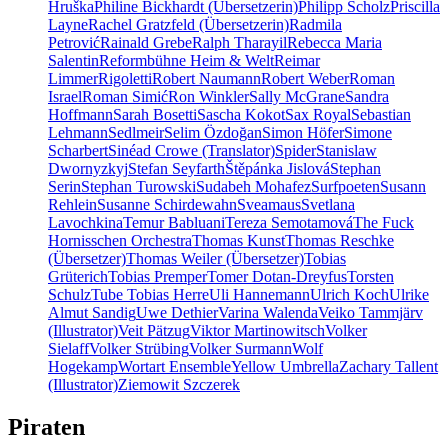
Hruška
Philine Bickhardt (Übersetzerin)
Philipp Scholz
Priscilla
Layne
Rachel Gratzfeld (Übersetzerin)
Radmila
Petrović
Rainald Grebe
Ralph Tharayil
Rebecca Maria
Salentin
Reformbühne Heim & Welt
Reimar
Limmer
Rigoletti
Robert Naumann
Robert Weber
Roman
Israel
Roman Simić
Ron Winkler
Sally McGrane
Sandra
Hoffmann
Sarah Bosetti
Sascha Kokot
Sax Royal
Sebastian
Lehmann
Sedlmeir
Selim Özdoğan
Simon Höfer
Simone
Scharbert
Sinéad Crowe (Translator)
Spider
Stanislaw
Dwornyzkyj
Stefan Seyfarth
Štěpánka Jislová
Stephan
Serin
Stephan Turowski
Sudabeh Mohafez
Surfpoeten
Susann
Rehlein
Susanne Schirdewahn
Sveamaus
Svetlana
Lavochkina
Temur Babluani
Tereza Semotamová
The Fuck
Hornisschen Orchestra
Thomas Kunst
Thomas Reschke
(Übersetzer)
Thomas Weiler (Übersetzer)
Tobias
Grüterich
Tobias Premper
Tomer Dotan-Dreyfus
Torsten
Schulz
Tube Tobias Herre
Uli Hannemann
Ulrich Koch
Ulrike
Almut Sandig
Uwe Dethier
Varina Walenda
Veiko Tammjärv
(Illustrator)
Veit Pätzug
Viktor Martinowitsch
Volker
Sielaff
Volker Strübing
Volker Surmann
Wolf
Hogekamp
Wortart Ensemble
Yellow Umbrella
Zachary Tallent
(Illustrator)
Ziemowit Szczerek
Piraten