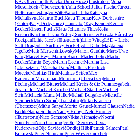
F.A. Oliver
Judith Kuckart
Julia Hoße (Illustratorin)
Julia
Miesenböck (Übersetzerin)
Julia Schoch
Julius Fischer
Jürgen
Noltensmeier
Jürgen Witte
Karosh Taha
Kateryna
Michalizyna
Kathrin Bach
Katja Thomas
Katy Derbyshire
(Editor)
Katy Derbyshire (Translator)
Kay Kender
Kerstin
Becker
Kirsten Fuchs
Klaus Johannes Thies
Kolja
Reichert
Kristine Listau & Jörg Sundermeier
Kriszta Bódis
Lea
Ruckpaul
Lihie Jacob (Illustratorin)
Lino Wirag
LSD – Liebe
Statt Drogen
Lt. Surf
Lucy Fricke
Lydia Daher
Magdalena
Jagelke
Maik Martschinkowsky
Manon Gauthier
Marc-Uwe
Kling
Marcel Beyer
Marion Brasch
Marlen Pelny
Martin
Becker
Martin Beyer
Martin Lechner
Martina Lisa
(Übersetzerin)
Mascha Dabić
Matthias Friedrich
Muecke
Matthias Hirth
Matthias Seifert
Max
Rademann
Maximilian Murmann (Übersetzer)
Micha
Ebeling
Michael Bittner
Michael Krebs & die Pommesgabeln
des Teufels
Michael Kröchert
Michael Stauffer
Michael
Stein
Michaela Maria Müller
Michail Bulgakow
Michelle
Steinbeck
Mima Simić (Translator)
Mirko Kraetsch
(Übersetzer)
Mithu Sanyal
Moritz Gause
Murmel Clausen
Nadia
Budde
Nadja Schlüter
Nancy Hünger
Nele Brönner
(Illustratorin)
Nico Semsrott
Nikita Afanasjew
Noemi
Somalvico
Nora Gomringer
Oleg Senzow
Olivia
Kuderewski
Olja Savičević
Ondřej Hübl
Patrick Salmen
Paul
Bokowski
Peter Neumann
Peter Wawerzinek
Petr