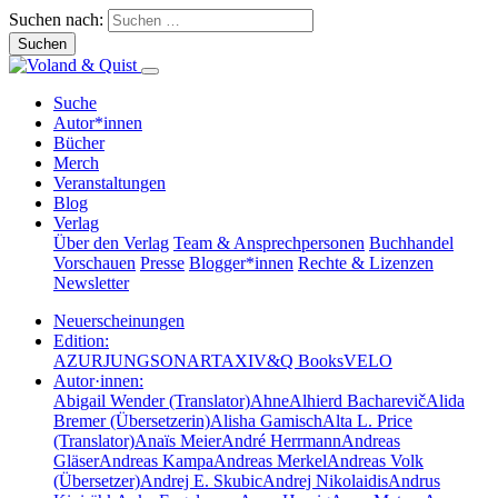
Suchen nach:
Suche
Autor*innen
Bücher
Merch
Veranstaltungen
Blog
Verlag
Über den Verlag
Team & Ansprechpersonen
Buchhandel
Vorschauen
Presse
Blogger*innen
Rechte & Lizenzen
Newsletter
Neuerscheinungen
Edition:
AZUR
JUNG
SONAR
TAXI
V&Q Books
VELO
Autor·innen:
Abigail Wender (Translator)
Ahne
Alhierd Bacharevič
Alida
Bremer (Übersetzerin)
Alisha Gamisch
Alta L. Price
(Translator)
Anaïs Meier
André Herrmann
Andreas
Gläser
Andreas Kampa
Andreas Merkel
Andreas Volk
(Übersetzer)
Andrej E. Skubic
Andrej Nikolaidis
Andrus