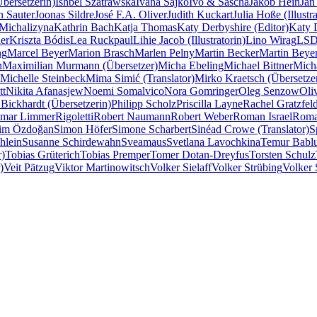
Übersetzerin)
Ishbel Szatrawska
Ivana Sajko
Ivo & Sascha
Jakob Hein
Jan
n Sauter
Joonas Sildre
José F.A. Oliver
Judith Kuckart
Julia Hoße (Illustra
Michalizyna
Kathrin Bach
Katja Thomas
Katy Derbyshire (Editor)
Katy D
er
Kriszta Bódis
Lea Ruckpaul
Lihie Jacob (Illustratorin)
Lino Wirag
LSD 
ng
Marcel Beyer
Marion Brasch
Marlen Pelny
Martin Becker
Martin Beye
n
Maximilian Murmann (Übersetzer)
Micha Ebeling
Michael Bittner
Mich
Michelle Steinbeck
Mima Simić (Translator)
Mirko Kraetsch (Übersetze
tt
Nikita Afanasjew
Noemi Somalvico
Nora Gomringer
Oleg Senzow
Oli
 Bickhardt (Übersetzerin)
Philipp Scholz
Priscilla Layne
Rachel Gratzfeld
imar Limmer
Rigoletti
Robert Naumann
Robert Weber
Roman Israel
Roma
lim Özdoğan
Simon Höfer
Simone Scharbert
Sinéad Crowe (Translator)
S
hlein
Susanne Schirdewahn
Sveamaus
Svetlana Lavochkina
Temur Babl
r)
Tobias Grüterich
Tobias Premper
Tomer Dotan-Dreyfus
Torsten Schulz
)
Veit Pätzug
Viktor Martinowitsch
Volker Sielaff
Volker Strübing
Volker