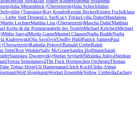
 Böttcher
Jan Novák
Jan Volker Röhnert
Jaromír 99
Jaromir
torin)
Julia Miesenböck (Übersetzerin)
Julia Schoch
Julius
erbyshire (Translator)
Kay Kender
Kerstin Becker
Kirsten Fuchs
Klaus
– Liebe Statt Drogen
Lt. Surf
Lucy Fricke
Lydia Daher
Magdalena
r
Martin Lechner
Martina Lisa (Übersetzerin)
Mascha Dabić
Matthias
ael Krebs & die Pommesgabeln des Teufels
Michael Kröchert
Michael
r)
Mithu Sanyal
Moritz Gause
Murmel Clausen
Nadia Budde
Nadja
via Kuderewski
Olja Savičević
Ondřej Hübl
Patrick Salmen
Paul
 (Übersetzerin)
Radmila Petrović
Rainald Grebe
Ralph
n Simić
Ron Winkler
Sally McGrane
Sandra Hoffmann
Sarah
pider
Stanislaw Dwornyzkyj
Stefan Seyfarth
Štěpánka Jislová
Stephan
uani
Tereza Semotamová
The Fuck Hornisschen Orchestra
Thomas
Tube Tobias Herre
Uli Hannemann
Ulrich Koch
Ulrike Almut
 Surmann
Wolf Hogekamp
Wortart Ensemble
Yellow Umbrella
Zachary