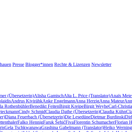
chauen
Presse
Blogger*innen
Rechte & Lizenzen
Newsletter
mer (Übersetzerin)
Alisha Gamisch
Alta L. Price (Translator)
Anaïs Meie
laidis
Andrus Kivirähk
Anke Engelmann
Anna Herzig
Anna Mateur
Ann
la Rothenbühler
Benedikt Feiten
Birgit Kreipe
Birgit Weyhe
Carl-Christi
Dieckmann
Cindy Schmid
Claudia Dathe (Übersetzerin)
Claudia Kühn
Cl
er)
Diana Feuerbach (Übersetzerin)
Die Lesedüne
Dietmar Burdinski
Dir
tenthaler
Falko Hennig
Faruk Šehić
Fiva
Florentin Schumacher
Florian 
ris
Gela Tschkwanawa
Grashina Gabelmann (Translator)
Heiko Werning