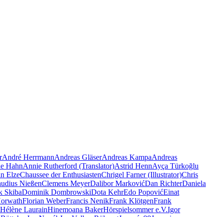
r
André Herrmann
Andreas Gläser
Andreas Kampa
Andreas
e Hahn
Annie Rutherford (Translator)
Astrid Henn
Ayça Türkoğlu
an Elze
Chaussee der Enthusiasten
Chrigel Farner (Illustrator)
Chris
audius Nießen
Clemens Meyer
Dalibor Marković
Dan Richter
Daniela
k Skiba
Dominik Dombrowski
Dota Kehr
Edo Popović
Einat
Horwath
Florian Weber
Francis Nenik
Frank Klötgen
Frank
Hélène Laurain
Hinemoana Baker
Hörspielsommer e.V.
Igor