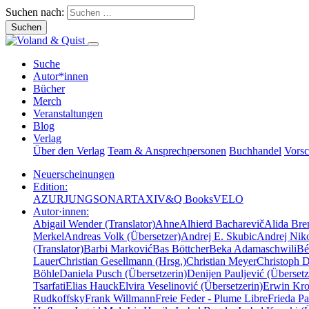
Suchen nach:
Suche
Autor*innen
Bücher
Merch
Veranstaltungen
Blog
Verlag
Über den Verlag
Team & Ansprechpersonen
Buchhandel
Vors
Neuerscheinungen
Edition:
AZUR
JUNG
SONAR
TAXI
V&Q Books
VELO
Autor·innen:
Abigail Wender (Translator)
Ahne
Alhierd Bacharevič
Alida Bre
Merkel
Andreas Volk (Übersetzer)
Andrej E. Skubic
Andrej Niko
(Translator)
Barbi Marković
Bas Böttcher
Beka Adamaschwili
Bé
Lauer
Christian Gesellmann (Hrsg.)
Christian Meyer
Christoph 
Böhle
Daniela Pusch (Übersetzerin)
Denijen Pauljević (Übersetz
Tsarfati
Elias Hauck
Elvira Veselinović (Übersetzerin)
Erwin Krot
Rudkoffsky
Frank Willmann
Freie Feder - Plume Libre
Frieda Pa