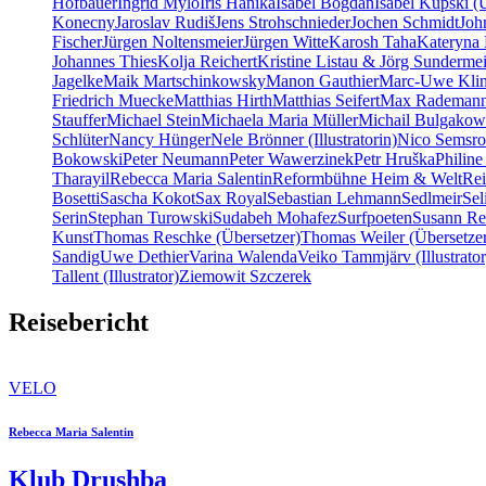
Hofbauer
Ingrid Mylo
Iris Hanika
Isabel Bogdan
Isabel Kupski (
Konecny
Jaroslav Rudiš
Jens Strohschnieder
Jochen Schmidt
Joh
Fischer
Jürgen Noltensmeier
Jürgen Witte
Karosh Taha
Kateryna 
Johannes Thies
Kolja Reichert
Kristine Listau & Jörg Sundermei
Jagelke
Maik Martschinkowsky
Manon Gauthier
Marc-Uwe Kli
Friedrich Muecke
Matthias Hirth
Matthias Seifert
Max Rademan
Stauffer
Michael Stein
Michaela Maria Müller
Michail Bulgakow
Schlüter
Nancy Hünger
Nele Brönner (Illustratorin)
Nico Semsro
Bokowski
Peter Neumann
Peter Wawerzinek
Petr Hruška
Philine
Tharayil
Rebecca Maria Salentin
Reformbühne Heim & Welt
Re
Bosetti
Sascha Kokot
Sax Royal
Sebastian Lehmann
Sedlmeir
Se
Serin
Stephan Turowski
Sudabeh Mohafez
Surfpoeten
Susann Re
Kunst
Thomas Reschke (Übersetzer)
Thomas Weiler (Übersetze
Sandig
Uwe Dethier
Varina Walenda
Veiko Tammjärv (Illustrator
Tallent (Illustrator)
Ziemowit Szczerek
Reisebericht
VELO
Rebecca Maria Salentin
Klub Drushba