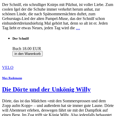
Der Schnilf, ein schrulliger Knirps mit Pilzhut, ist voller Liebe. Zum
coolen Igel der die Schuhe immer verkehrt herum anhat, zur
schönen Linde, die nach Spätsommernächten duftet, zum
Geburstags-Lied der alten Pampel-Muse, das der Schnilf schon
einhundertdreiundsiebzig Mal gehört hat, denn so alt ist er. Jeden
Tag liebt er etwas Neues, jeden Tag wird die
…
Der Schnilf
Buch
18.00 EUR
in den Warenkorb
VELO
Max Rademann
Die Dörte und der Unkönig Willy
Dörte, das ist das Mädchen »mit den Sommersprossen und dem
Zopp aufm Kopp« – und außerdem hat sie immer gute Laune. Dörte
will Abenteuer erleben, deswegen fährt sie mit der Dampflok auf
einen Berg. Im Zug trifft sie König Willy. Also jedenfalls behauptet