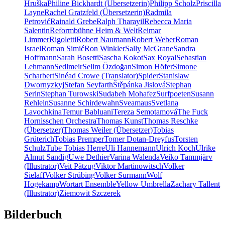
Hruška
Philine Bickhardt (Übersetzerin)
Philipp Scholz
Priscilla
Layne
Rachel Gratzfeld (Übersetzerin)
Radmila
Petrović
Rainald Grebe
Ralph Tharayil
Rebecca Maria
Salentin
Reformbühne Heim & Welt
Reimar
Limmer
Rigoletti
Robert Naumann
Robert Weber
Roman
Israel
Roman Simić
Ron Winkler
Sally McGrane
Sandra
Hoffmann
Sarah Bosetti
Sascha Kokot
Sax Royal
Sebastian
Lehmann
Sedlmeir
Selim Özdoğan
Simon Höfer
Simone
Scharbert
Sinéad Crowe (Translator)
Spider
Stanislaw
Dwornyzkyj
Stefan Seyfarth
Štěpánka Jislová
Stephan
Serin
Stephan Turowski
Sudabeh Mohafez
Surfpoeten
Susann
Rehlein
Susanne Schirdewahn
Sveamaus
Svetlana
Lavochkina
Temur Babluani
Tereza Semotamová
The Fuck
Hornisschen Orchestra
Thomas Kunst
Thomas Reschke
(Übersetzer)
Thomas Weiler (Übersetzer)
Tobias
Grüterich
Tobias Premper
Tomer Dotan-Dreyfus
Torsten
Schulz
Tube Tobias Herre
Uli Hannemann
Ulrich Koch
Ulrike
Almut Sandig
Uwe Dethier
Varina Walenda
Veiko Tammjärv
(Illustrator)
Veit Pätzug
Viktor Martinowitsch
Volker
Sielaff
Volker Strübing
Volker Surmann
Wolf
Hogekamp
Wortart Ensemble
Yellow Umbrella
Zachary Tallent
(Illustrator)
Ziemowit Szczerek
Bilderbuch