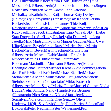
F.A. Oliver
Judith Kuckart
Julia Hoße (Illustratorin)
Julia
Miesenböck (Übersetzerin)
Julia Schoch
Julius Fischer
Jürgen
Noltensmeier
Jürgen Witte
Karosh Taha
Kateryna
Michalizyna
Kathrin Bach
Katja Thomas
Katy Derbyshire
(Editor)
Katy Derbyshire (Translator)
Kay Kender
Kerstin
Becker
Kirsten Fuchs
Klaus Johannes Thies
Kolja
Reichert
Kristine Listau & Jörg Sundermeier
Kriszta Bódis
Lea
Ruckpaul
Lihie Jacob (Illustratorin)
Lino Wirag
LSD – Liebe
Statt Drogen
Lt. Surf
Lucy Fricke
Lydia Daher
Magdalena
Jagelke
Maik Martschinkowsky
Manon Gauthier
Marc-Uwe
Kling
Marcel Beyer
Marion Brasch
Marlen Pelny
Martin
Becker
Martin Beyer
Martin Lechner
Martina Lisa
(Übersetzerin)
Mascha Dabić
Matthias Friedrich
Muecke
Matthias Hirth
Matthias Seifert
Max
Rademann
Maximilian Murmann (Übersetzer)
Micha
Ebeling
Michael Bittner
Michael Krebs & die Pommesgabeln
des Teufels
Michael Kröchert
Michael Stauffer
Michael
Stein
Michaela Maria Müller
Michail Bulgakow
Michelle
Steinbeck
Mima Simić (Translator)
Mirko Kraetsch
(Übersetzer)
Mithu Sanyal
Moritz Gause
Murmel Clausen
Nadia
Budde
Nadja Schlüter
Nancy Hünger
Nele Brönner
(Illustratorin)
Nico Semsrott
Nikita Afanasjew
Noemi
Somalvico
Nora Gomringer
Oleg Senzow
Olivia
Kuderewski
Olja Savičević
Ondřej Hübl
Patrick Salmen
Paul
Bokowski
Peter Neumann
Peter Wawerzinek
Petr