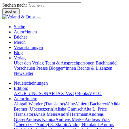
Suchen nach:
Suche
Autor*innen
Bücher
Merch
Veranstaltungen
Blog
Verlag
Über den Verlag
Team & Ansprechpersonen
Buchhandel
Vorschauen
Presse
Blogger*innen
Rechte & Lizenzen
Newsletter
Neuerscheinungen
Edition:
AZUR
JUNG
SONAR
TAXI
V&Q Books
VELO
Autor·innen:
Abigail Wender (Translator)
Ahne
Alhierd Bacharevič
Alida
Bremer (Übersetzerin)
Alisha Gamisch
Alta L. Price
(Translator)
Anaïs Meier
André Herrmann
Andreas
Gläser
Andreas Kampa
Andreas Merkel
Andreas Volk
(Übersetzer)
Andrej E. Skubic
Andrej Nikolaidis
Andrus