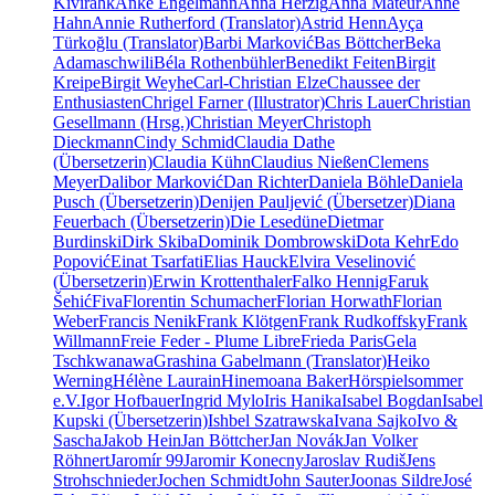
Kivirähk
Anke Engelmann
Anna Herzig
Anna Mateur
Anne
Hahn
Annie Rutherford (Translator)
Astrid Henn
Ayça
Türkoğlu (Translator)
Barbi Marković
Bas Böttcher
Beka
Adamaschwili
Béla Rothenbühler
Benedikt Feiten
Birgit
Kreipe
Birgit Weyhe
Carl-Christian Elze
Chaussee der
Enthusiasten
Chrigel Farner (Illustrator)
Chris Lauer
Christian
Gesellmann (Hrsg.)
Christian Meyer
Christoph
Dieckmann
Cindy Schmid
Claudia Dathe
(Übersetzerin)
Claudia Kühn
Claudius Nießen
Clemens
Meyer
Dalibor Marković
Dan Richter
Daniela Böhle
Daniela
Pusch (Übersetzerin)
Denijen Pauljević (Übersetzer)
Diana
Feuerbach (Übersetzerin)
Die Lesedüne
Dietmar
Burdinski
Dirk Skiba
Dominik Dombrowski
Dota Kehr
Edo
Popović
Einat Tsarfati
Elias Hauck
Elvira Veselinović
(Übersetzerin)
Erwin Krottenthaler
Falko Hennig
Faruk
Šehić
Fiva
Florentin Schumacher
Florian Horwath
Florian
Weber
Francis Nenik
Frank Klötgen
Frank Rudkoffsky
Frank
Willmann
Freie Feder - Plume Libre
Frieda Paris
Gela
Tschkwanawa
Grashina Gabelmann (Translator)
Heiko
Werning
Hélène Laurain
Hinemoana Baker
Hörspielsommer
e.V.
Igor Hofbauer
Ingrid Mylo
Iris Hanika
Isabel Bogdan
Isabel
Kupski (Übersetzerin)
Ishbel Szatrawska
Ivana Sajko
Ivo &
Sascha
Jakob Hein
Jan Böttcher
Jan Novák
Jan Volker
Röhnert
Jaromír 99
Jaromir Konecny
Jaroslav Rudiš
Jens
Strohschnieder
Jochen Schmidt
John Sauter
Joonas Sildre
José