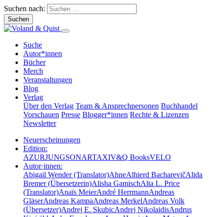
Suchen nach:
Suche
Autor*innen
Bücher
Merch
Veranstaltungen
Blog
Verlag
Über den Verlag
Team & Ansprechpersonen
Buchhandel
Vorschauen
Presse
Blogger*innen
Rechte & Lizenzen
Newsletter
Neuerscheinungen
Edition:
AZUR
JUNG
SONAR
TAXI
V&Q Books
VELO
Autor·innen:
Abigail Wender (Translator)
Ahne
Alhierd Bacharevič
Alida
Bremer (Übersetzerin)
Alisha Gamisch
Alta L. Price
(Translator)
Anaïs Meier
André Herrmann
Andreas
Gläser
Andreas Kampa
Andreas Merkel
Andreas Volk
(Übersetzer)
Andrej E. Skubic
Andrej Nikolaidis
Andrus