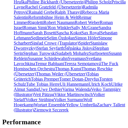
Hruška
Philine Bickhardt (Übersetzerin)
Philipp Scholz
Priscilla
Layne
Rachel Gratzfeld (Übersetzerin)
Radmila
Petrović
Rainald Grebe
Ralph Tharayil
Rebecca Maria
Salentin
Reformbühne Heim & Welt
Reimar
Limmer
Rigoletti
Robert Naumann
Robert Weber
Roman
Israel
Roman Simić
Ron Winkler
Sally McGrane
Sandra
Hoffmann
Sarah Bosetti
Sascha Kokot
Sax Royal
Sebastian
Lehmann
Sedlmeir
Selim Özdoğan
Simon Höfer
Simone
Scharbert
Sinéad Crowe (Translator)
Spider
Stanislaw
Dwornyzkyj
Stefan Seyfarth
Štěpánka Jislová
Stephan
Serin
Stephan Turowski
Sudabeh Mohafez
Surfpoeten
Susann
Rehlein
Susanne Schirdewahn
Sveamaus
Svetlana
Lavochkina
Temur Babluani
Tereza Semotamová
The Fuck
Hornisschen Orchestra
Thomas Kunst
Thomas Reschke
(Übersetzer)
Thomas Weiler (Übersetzer)
Tobias
Grüterich
Tobias Premper
Tomer Dotan-Dreyfus
Torsten
Schulz
Tube Tobias Herre
Uli Hannemann
Ulrich Koch
Ulrike
Almut Sandig
Uwe Dethier
Varina Walenda
Veiko Tammjärv
(Illustrator)
Veit Pätzug
Viktor Martinowitsch
Volker
Sielaff
Volker Strübing
Volker Surmann
Wolf
Hogekamp
Wortart Ensemble
Yellow Umbrella
Zachary Tallent
(Illustrator)
Ziemowit Szczerek
Performance