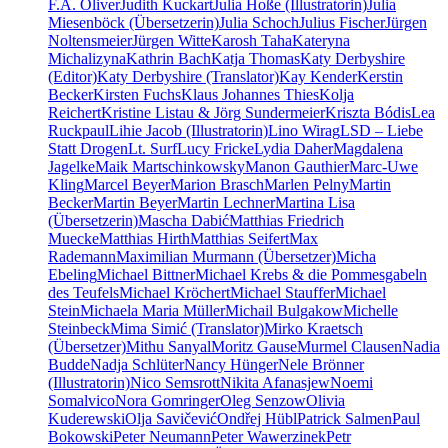
F.A. Oliver
Judith Kuckart
Julia Hoße (Illustratorin)
Julia
Miesenböck (Übersetzerin)
Julia Schoch
Julius Fischer
Jürgen
Noltensmeier
Jürgen Witte
Karosh Taha
Kateryna
Michalizyna
Kathrin Bach
Katja Thomas
Katy Derbyshire
(Editor)
Katy Derbyshire (Translator)
Kay Kender
Kerstin
Becker
Kirsten Fuchs
Klaus Johannes Thies
Kolja
Reichert
Kristine Listau & Jörg Sundermeier
Kriszta Bódis
Lea
Ruckpaul
Lihie Jacob (Illustratorin)
Lino Wirag
LSD – Liebe
Statt Drogen
Lt. Surf
Lucy Fricke
Lydia Daher
Magdalena
Jagelke
Maik Martschinkowsky
Manon Gauthier
Marc-Uwe
Kling
Marcel Beyer
Marion Brasch
Marlen Pelny
Martin
Becker
Martin Beyer
Martin Lechner
Martina Lisa
(Übersetzerin)
Mascha Dabić
Matthias Friedrich
Muecke
Matthias Hirth
Matthias Seifert
Max
Rademann
Maximilian Murmann (Übersetzer)
Micha
Ebeling
Michael Bittner
Michael Krebs & die Pommesgabeln
des Teufels
Michael Kröchert
Michael Stauffer
Michael
Stein
Michaela Maria Müller
Michail Bulgakow
Michelle
Steinbeck
Mima Simić (Translator)
Mirko Kraetsch
(Übersetzer)
Mithu Sanyal
Moritz Gause
Murmel Clausen
Nadia
Budde
Nadja Schlüter
Nancy Hünger
Nele Brönner
(Illustratorin)
Nico Semsrott
Nikita Afanasjew
Noemi
Somalvico
Nora Gomringer
Oleg Senzow
Olivia
Kuderewski
Olja Savičević
Ondřej Hübl
Patrick Salmen
Paul
Bokowski
Peter Neumann
Peter Wawerzinek
Petr