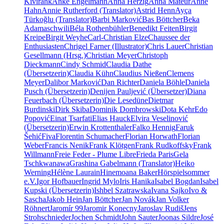
Kivirähk
Anke Engelmann
Anna Herzig
Anna Mateur
Anne
Hahn
Annie Rutherford (Translator)
Astrid Henn
Ayça
Türkoğlu (Translator)
Barbi Marković
Bas Böttcher
Beka
Adamaschwili
Béla Rothenbühler
Benedikt Feiten
Birgit
Kreipe
Birgit Weyhe
Carl-Christian Elze
Chaussee der
Enthusiasten
Chrigel Farner (Illustrator)
Chris Lauer
Christian
Gesellmann (Hrsg.)
Christian Meyer
Christoph
Dieckmann
Cindy Schmid
Claudia Dathe
(Übersetzerin)
Claudia Kühn
Claudius Nießen
Clemens
Meyer
Dalibor Marković
Dan Richter
Daniela Böhle
Daniela
Pusch (Übersetzerin)
Denijen Pauljević (Übersetzer)
Diana
Feuerbach (Übersetzerin)
Die Lesedüne
Dietmar
Burdinski
Dirk Skiba
Dominik Dombrowski
Dota Kehr
Edo
Popović
Einat Tsarfati
Elias Hauck
Elvira Veselinović
(Übersetzerin)
Erwin Krottenthaler
Falko Hennig
Faruk
Šehić
Fiva
Florentin Schumacher
Florian Horwath
Florian
Weber
Francis Nenik
Frank Klötgen
Frank Rudkoffsky
Frank
Willmann
Freie Feder - Plume Libre
Frieda Paris
Gela
Tschkwanawa
Grashina Gabelmann (Translator)
Heiko
Werning
Hélène Laurain
Hinemoana Baker
Hörspielsommer
e.V.
Igor Hofbauer
Ingrid Mylo
Iris Hanika
Isabel Bogdan
Isabel
Kupski (Übersetzerin)
Ishbel Szatrawska
Ivana Sajko
Ivo &
Sascha
Jakob Hein
Jan Böttcher
Jan Novák
Jan Volker
Röhnert
Jaromír 99
Jaromir Konecny
Jaroslav Rudiš
Jens
Strohschnieder
Jochen Schmidt
John Sauter
Joonas Sildre
José