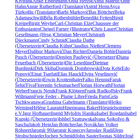
Kivirähk
Anke Engelmann
Anna Herzig
Anna Mateur
Anne
Hahn
Annie Rutherford (Translator)
Astrid Henn
Ayça
Türkoğlu (Translator)
Barbi Marković
Bas Böttcher
Beka
Adamaschwili
Béla Rothenbühler
Benedikt Feiten
Birgit
Kreipe
Birgit Weyhe
Carl-Christian Elze
Chaussee der
Enthusiasten
Chrigel Farner (Illustrator)
Chris Lauer
Christian
Gesellmann (Hrsg.)
Christian Meyer
Christoph
Dieckmann
Cindy Schmid
Claudia Dathe
(Übersetzerin)
Claudia Kühn
Claudius Nießen
Clemens
Meyer
Dalibor Marković
Dan Richter
Daniela Böhle
Daniela
Pusch (Übersetzerin)
Denijen Pauljević (Übersetzer)
Diana
Feuerbach (Übersetzerin)
Die Lesedüne
Dietmar
Burdinski
Dirk Skiba
Dominik Dombrowski
Dota Kehr
Edo
Popović
Einat Tsarfati
Elias Hauck
Elvira Veselinović
(Übersetzerin)
Erwin Krottenthaler
Falko Hennig
Faruk
Šehić
Fiva
Florentin Schumacher
Florian Horwath
Florian
Weber
Francis Nenik
Frank Klötgen
Frank Rudkoffsky
Frank
Willmann
Freie Feder - Plume Libre
Frieda Paris
Gela
Tschkwanawa
Grashina Gabelmann (Translator)
Heiko
Werning
Hélène Laurain
Hinemoana Baker
Hörspielsommer
e.V.
Igor Hofbauer
Ingrid Mylo
Iris Hanika
Isabel Bogdan
Isabel
Kupski (Übersetzerin)
Ishbel Szatrawska
Ivana Sajko
Ivo &
Sascha
Jakob Hein
Jan Böttcher
Jan Novák
Jan Volker
Röhnert
Jaromír 99
Jaromir Konecny
Jaroslav Rudiš
Jens
Strohschnieder
Jochen Schmidt
John Sauter
Joonas Sildre
José