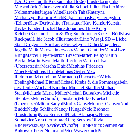
F.A. Oliver
Judith Kuckart
Julia Hoße (Illustratorin)
Julia
Miesenböck (Übersetzerin)
Julia Schoch
Julius Fischer
Jürgen
Noltensmeier
Jürgen Witte
Karosh Taha
Kateryna
Michalizyna
Kathrin Bach
Katja Thomas
Katy Derbyshire
(Editor)
Katy Derbyshire (Translator)
Kay Kender
Kerstin
Becker
Kirsten Fuchs
Klaus Johannes Thies
Kolja
Reichert
Kristine Listau & Jörg Sundermeier
Kriszta Bódis
Lea
Ruckpaul
Lihie Jacob (Illustratorin)
Lino Wirag
LSD – Liebe
Statt Drogen
Lt. Surf
Lucy Fricke
Lydia Daher
Magdalena
Jagelke
Maik Martschinkowsky
Manon Gauthier
Marc-Uwe
Kling
Marcel Beyer
Marion Brasch
Marlen Pelny
Martin
Becker
Martin Beyer
Martin Lechner
Martina Lisa
(Übersetzerin)
Mascha Dabić
Matthias Friedrich
Muecke
Matthias Hirth
Matthias Seifert
Max
Rademann
Maximilian Murmann (Übersetzer)
Micha
Ebeling
Michael Bittner
Michael Krebs & die Pommesgabeln
des Teufels
Michael Kröchert
Michael Stauffer
Michael
Stein
Michaela Maria Müller
Michail Bulgakow
Michelle
Steinbeck
Mima Simić (Translator)
Mirko Kraetsch
(Übersetzer)
Mithu Sanyal
Moritz Gause
Murmel Clausen
Nadia
Budde
Nadja Schlüter
Nancy Hünger
Nele Brönner
(Illustratorin)
Nico Semsrott
Nikita Afanasjew
Noemi
Somalvico
Nora Gomringer
Oleg Senzow
Olivia
Kuderewski
Olja Savičević
Ondřej Hübl
Patrick Salmen
Paul
Bokowski
Peter Neumann
Peter Wawerzinek
Petr