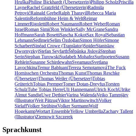
Hruška
Philine Bickhardt (Übersetzerin)
Philipp Scholz
Priscilla
Layne
Rachel Gratzfeld (Übersetzerin)
Radmila
Petrović
Rainald Grebe
Ralph Tharayil
Rebecca Maria
Salentin
Reformbühne Heim & Welt
Reimar
Limmer
Rigoletti
Robert Naumann
Robert Weber
Roman
Israel
Roman Simić
Ron Winkler
Sally McGrane
Sandra
Hoffmann
Sarah Bosetti
Sascha Kokot
Sax Royal
Sebastian
Lehmann
Sedlmeir
Selim Özdoğan
Simon Höfer
Simone
Scharbert
Sinéad Crowe (Translator)
Spider
Stanislaw
Dwornyzkyj
Stefan Seyfarth
Štěpánka Jislová
Stephan
Serin
Stephan Turowski
Sudabeh Mohafez
Surfpoeten
Susann
Rehlein
Susanne Schirdewahn
Sveamaus
Svetlana
Lavochkina
Temur Babluani
Tereza Semotamová
The Fuck
Hornisschen Orchestra
Thomas Kunst
Thomas Reschke
(Übersetzer)
Thomas Weiler (Übersetzer)
Tobias
Grüterich
Tobias Premper
Tomer Dotan-Dreyfus
Torsten
Schulz
Tube Tobias Herre
Uli Hannemann
Ulrich Koch
Ulrike
Almut Sandig
Uwe Dethier
Varina Walenda
Veiko Tammjärv
(Illustrator)
Veit Pätzug
Viktor Martinowitsch
Volker
Sielaff
Volker Strübing
Volker Surmann
Wolf
Hogekamp
Wortart Ensemble
Yellow Umbrella
Zachary Tallent
(Illustrator)
Ziemowit Szczerek
Sprachkunst