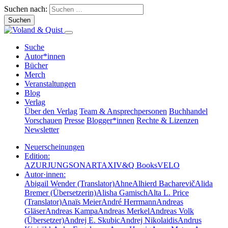
Suchen nach:
Suche
Autor*innen
Bücher
Merch
Veranstaltungen
Blog
Verlag
Über den Verlag
Team & Ansprechpersonen
Buchhandel
Vorschauen
Presse
Blogger*innen
Rechte & Lizenzen
Newsletter
Neuerscheinungen
Edition:
AZUR
JUNG
SONAR
TAXI
V&Q Books
VELO
Autor·innen:
Abigail Wender (Translator)
Ahne
Alhierd Bacharevič
Alida
Bremer (Übersetzerin)
Alisha Gamisch
Alta L. Price
(Translator)
Anaïs Meier
André Herrmann
Andreas
Gläser
Andreas Kampa
Andreas Merkel
Andreas Volk
(Übersetzer)
Andrej E. Skubic
Andrej Nikolaidis
Andrus