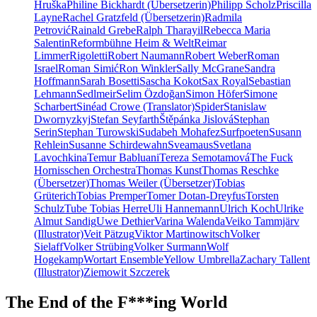
Hruška
Philine Bickhardt (Übersetzerin)
Philipp Scholz
Priscilla
Layne
Rachel Gratzfeld (Übersetzerin)
Radmila
Petrović
Rainald Grebe
Ralph Tharayil
Rebecca Maria
Salentin
Reformbühne Heim & Welt
Reimar
Limmer
Rigoletti
Robert Naumann
Robert Weber
Roman
Israel
Roman Simić
Ron Winkler
Sally McGrane
Sandra
Hoffmann
Sarah Bosetti
Sascha Kokot
Sax Royal
Sebastian
Lehmann
Sedlmeir
Selim Özdoğan
Simon Höfer
Simone
Scharbert
Sinéad Crowe (Translator)
Spider
Stanislaw
Dwornyzkyj
Stefan Seyfarth
Štěpánka Jislová
Stephan
Serin
Stephan Turowski
Sudabeh Mohafez
Surfpoeten
Susann
Rehlein
Susanne Schirdewahn
Sveamaus
Svetlana
Lavochkina
Temur Babluani
Tereza Semotamová
The Fuck
Hornisschen Orchestra
Thomas Kunst
Thomas Reschke
(Übersetzer)
Thomas Weiler (Übersetzer)
Tobias
Grüterich
Tobias Premper
Tomer Dotan-Dreyfus
Torsten
Schulz
Tube Tobias Herre
Uli Hannemann
Ulrich Koch
Ulrike
Almut Sandig
Uwe Dethier
Varina Walenda
Veiko Tammjärv
(Illustrator)
Veit Pätzug
Viktor Martinowitsch
Volker
Sielaff
Volker Strübing
Volker Surmann
Wolf
Hogekamp
Wortart Ensemble
Yellow Umbrella
Zachary Tallent
(Illustrator)
Ziemowit Szczerek
The End of the F***ing World