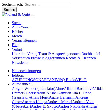
Suchen nach:
Suche
Autor*innen
Bücher
Merch
Veranstaltungen
Blog
Verlag
Über den Verlag
Team & Ansprechpersonen
Buchhandel
Vorschauen
Presse
Blogger*innen
Rechte & Lizenzen
Newsletter
Neuerscheinungen
Edition:
AZUR
JUNG
SONAR
TAXI
V&Q Books
VELO
Autor·innen:
Abigail Wender (Translator)
Ahne
Alhierd Bacharevič
Alida
Bremer (Übersetzerin)
Alisha Gamisch
Alta L. Price
(Translator)
Anaïs Meier
André Herrmann
Andreas
Gläser
Andreas Kampa
Andreas Merkel
Andreas Volk
(Übersetzer)
Andrej E. Skubic
Andrej Nikolaidis
Andrus