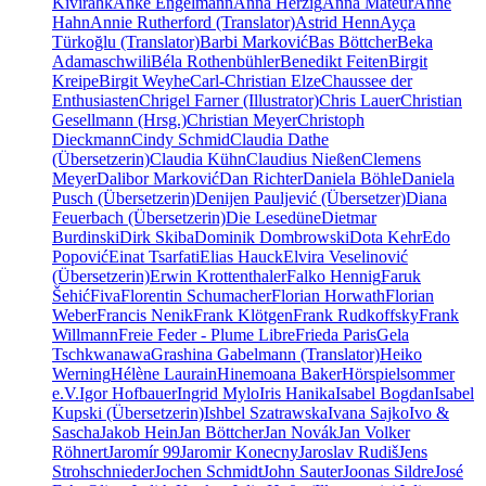
Kivirähk
Anke Engelmann
Anna Herzig
Anna Mateur
Anne
Hahn
Annie Rutherford (Translator)
Astrid Henn
Ayça
Türkoğlu (Translator)
Barbi Marković
Bas Böttcher
Beka
Adamaschwili
Béla Rothenbühler
Benedikt Feiten
Birgit
Kreipe
Birgit Weyhe
Carl-Christian Elze
Chaussee der
Enthusiasten
Chrigel Farner (Illustrator)
Chris Lauer
Christian
Gesellmann (Hrsg.)
Christian Meyer
Christoph
Dieckmann
Cindy Schmid
Claudia Dathe
(Übersetzerin)
Claudia Kühn
Claudius Nießen
Clemens
Meyer
Dalibor Marković
Dan Richter
Daniela Böhle
Daniela
Pusch (Übersetzerin)
Denijen Pauljević (Übersetzer)
Diana
Feuerbach (Übersetzerin)
Die Lesedüne
Dietmar
Burdinski
Dirk Skiba
Dominik Dombrowski
Dota Kehr
Edo
Popović
Einat Tsarfati
Elias Hauck
Elvira Veselinović
(Übersetzerin)
Erwin Krottenthaler
Falko Hennig
Faruk
Šehić
Fiva
Florentin Schumacher
Florian Horwath
Florian
Weber
Francis Nenik
Frank Klötgen
Frank Rudkoffsky
Frank
Willmann
Freie Feder - Plume Libre
Frieda Paris
Gela
Tschkwanawa
Grashina Gabelmann (Translator)
Heiko
Werning
Hélène Laurain
Hinemoana Baker
Hörspielsommer
e.V.
Igor Hofbauer
Ingrid Mylo
Iris Hanika
Isabel Bogdan
Isabel
Kupski (Übersetzerin)
Ishbel Szatrawska
Ivana Sajko
Ivo &
Sascha
Jakob Hein
Jan Böttcher
Jan Novák
Jan Volker
Röhnert
Jaromír 99
Jaromir Konecny
Jaroslav Rudiš
Jens
Strohschnieder
Jochen Schmidt
John Sauter
Joonas Sildre
José