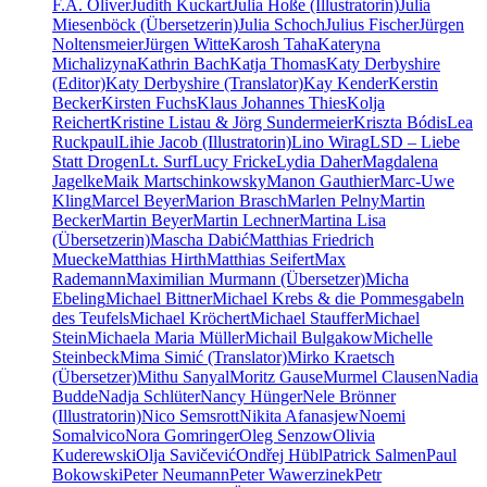
F.A. Oliver
Judith Kuckart
Julia Hoße (Illustratorin)
Julia
Miesenböck (Übersetzerin)
Julia Schoch
Julius Fischer
Jürgen
Noltensmeier
Jürgen Witte
Karosh Taha
Kateryna
Michalizyna
Kathrin Bach
Katja Thomas
Katy Derbyshire
(Editor)
Katy Derbyshire (Translator)
Kay Kender
Kerstin
Becker
Kirsten Fuchs
Klaus Johannes Thies
Kolja
Reichert
Kristine Listau & Jörg Sundermeier
Kriszta Bódis
Lea
Ruckpaul
Lihie Jacob (Illustratorin)
Lino Wirag
LSD – Liebe
Statt Drogen
Lt. Surf
Lucy Fricke
Lydia Daher
Magdalena
Jagelke
Maik Martschinkowsky
Manon Gauthier
Marc-Uwe
Kling
Marcel Beyer
Marion Brasch
Marlen Pelny
Martin
Becker
Martin Beyer
Martin Lechner
Martina Lisa
(Übersetzerin)
Mascha Dabić
Matthias Friedrich
Muecke
Matthias Hirth
Matthias Seifert
Max
Rademann
Maximilian Murmann (Übersetzer)
Micha
Ebeling
Michael Bittner
Michael Krebs & die Pommesgabeln
des Teufels
Michael Kröchert
Michael Stauffer
Michael
Stein
Michaela Maria Müller
Michail Bulgakow
Michelle
Steinbeck
Mima Simić (Translator)
Mirko Kraetsch
(Übersetzer)
Mithu Sanyal
Moritz Gause
Murmel Clausen
Nadia
Budde
Nadja Schlüter
Nancy Hünger
Nele Brönner
(Illustratorin)
Nico Semsrott
Nikita Afanasjew
Noemi
Somalvico
Nora Gomringer
Oleg Senzow
Olivia
Kuderewski
Olja Savičević
Ondřej Hübl
Patrick Salmen
Paul
Bokowski
Peter Neumann
Peter Wawerzinek
Petr